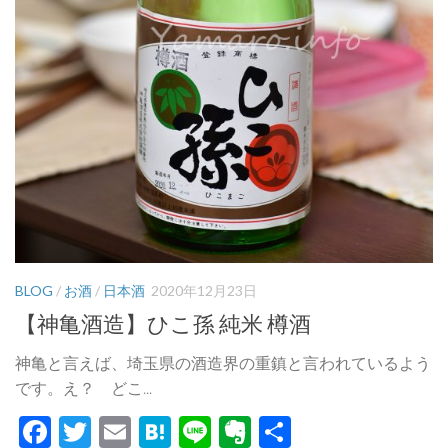
BLOG
/
お酒
/
日本酒
2020年12月23日
【神亀酒造】ひこ孫 純米 樽酒
神亀と言えば、埼玉県の酒造界の重鎮と言われているよう
です。え？ どこ...
Facebook
Twitter
Email
Hatena
Line
Evernote
共