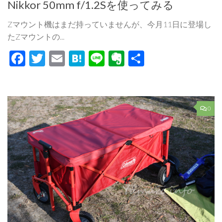
Nikkor 50mm f/1.2Sを使ってみる
Zマウント機はまだ持っていませんが、今月11日に登場し
たZマウントの...
Facebook
Twitter
Email
Hatena
Line
Evernote
共
有
0