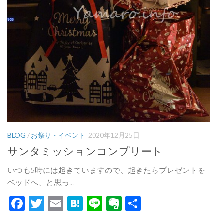
BLOG
/
お祭り・イベント
2020年12月25日
サンタミッションコンプリート
いつも5時には起きていますので、起きたらプレゼントを
ベッドへ、と思っ...
Facebook
Twitter
Email
Hatena
Line
Evernote
共