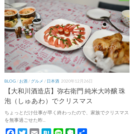
BLOG
/
お酒
/
グルメ
/
日本酒
2020年12月26日
【大和川酒造店】弥右衛門 純米大吟醸 珠
泡（しゅあわ）でクリスマス
ちょっとだけ仕事が早く終わったので、家族でクリスマス
を無事過ごせた昨...
Facebook
Twitter
Email
Hatena
Line
Evernote
共