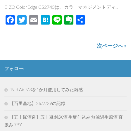
EIZO ColorEdge CS2740は、カラーマネジメントディ...
Facebook
Twitter
Email
Hatena
Line
Evernote
共
有
次ページへ »
フォロー:
iPad Air M3を1か月使用してみた雑感
【百里基地】26/7/29の記録
【五十嵐酒造】五十嵐 純米酒 生酛仕込み 無濾過生原酒 直
汲み 7BY