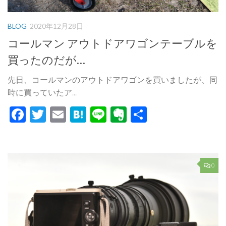
BLOG
2020年12月28日
コールマン アウトドアワゴンテーブルを
買ったのだが…
先日、コールマンのアウトドアワゴンを買いましたが、同
時に買っていたア...
Facebook
Twitter
Email
Hatena
Line
Evernote
共
有
0