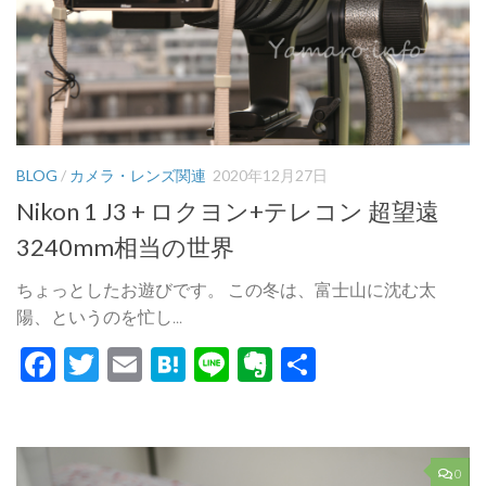
BLOG
/
カメラ・レンズ関連
2020年12月27日
Nikon 1 J3 + ロクヨン+テレコン 超望遠
3240mm相当の世界
ちょっとしたお遊びです。 この冬は、富士山に沈む太
陽、というのを忙し...
Facebook
Twitter
Email
Hatena
Line
Evernote
共
有
0