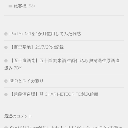
旅客機
(56)
iPad Air M3を1か月使用してみた雑感
【百里基地】26/7/29の記録
【五十嵐酒造】五十嵐 純米酒 生酛仕込み 無濾過生原酒 直
汲み 7BY
BBQとスイカ割り
【遠藤酒造場】彗 CHAR METEORITE 純米吟醸
最近のコメント
やっぱり35mmがないとね！ NIKKOR Z 35mm f/1.8 Sを買っ