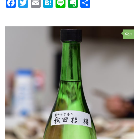
Facebook
Twitter
Email
Hatena
Line
Evernote
共
有
0