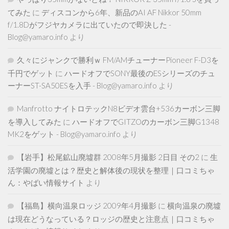
てみた
に
ディスコンから6年、新品のAI AF Nikkor 50mm
f/1.8Dがフジヤカメラに出ていたので即決した -
Blog@yamaro.info
より
久々にジャンクで勝利ｗ FM/AMチューナーPioneer F-D3を
千円でゲット
に
ハードオフでSONY最後のESシリーズのチュ
ーナーST-SA50ESを入手 - Blog@yamaro.info
より
Manfrotto ナイトロテックN8ビデオ雲台+536カーボン三脚
を導入してみた
に
ハードオフでGITZOのカーボン三脚G1348
MK2をゲット - Blog@yamaro.info
より
【岩手】松尾鉱山廃墟群 2008年5月撮影 2日目 その2
に
生
活学園の廃墟とは？歴史と解体後の現状を整理｜口コミちゃ
ん：やばい情報サイト
より
【福島】横向温泉ロッジ 2009年4月撮影
に
横向温泉の廃墟
は現在どうなっている？ロッジの歴史と注意点｜口コミちゃ