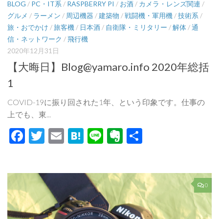
BLOG
/
PC・IT系
/
RASPBERRY PI
/
お酒
/
カメラ・レンズ関連
/
グルメ
/
ラーメン
/
周辺機器
/
建築物
/
戦闘機・軍用機
/
技術系
/
旅・おでかけ
/
旅客機
/
日本酒
/
自衛隊・ミリタリー
/
解体
/
通
信・ネットワーク
/
飛行機
2020年12月31日
【大晦日】Blog@yamaro.info 2020年総括
1
COVID-19に振り回された1年、という印象です。仕事の
上でも、東...
Facebook
Twitter
Email
Hatena
Line
Evernote
共
有
0