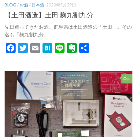
BLOG
/
お酒
/
日本酒
2020年5月29日
【土田酒造】土田 麹九割九分
先日買ってきたお酒。群馬県は土田酒造の「土田」。その
名も「麹九割九分...
Facebook
Twitter
Email
Hatena
Line
Evernote
共
有
0