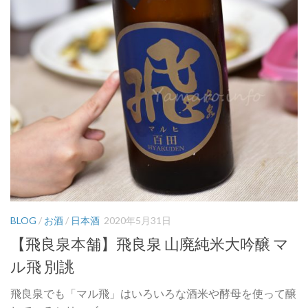
BLOG
/
お酒
/
日本酒
2020年5月31日
【飛良泉本舗】飛良泉 山廃純米大吟醸 マ
ル飛 別誂
飛良泉でも「マル飛」はいろいろな酒米や酵母を使って醸