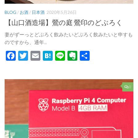
BLOG
/
お酒
/
日本酒
2020年5月26日
【山口酒造場】鶯の庭 鶯印のどぶろく
妻がずーっとどぶろく飲みたいどぶろく飲みたいと申すも
のですから、通年...
Facebook
Twitter
Email
Hatena
Line
Evernote
共
有
0