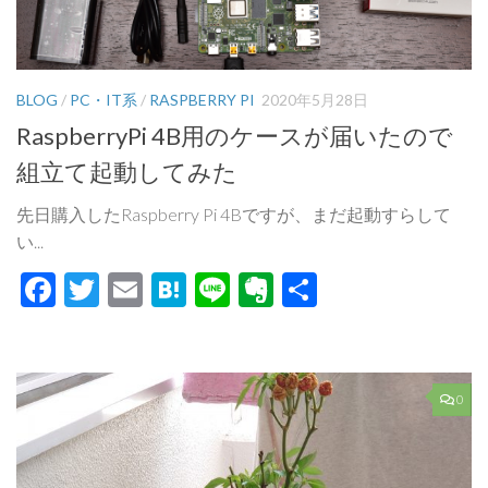
BLOG
/
PC・IT系
/
RASPBERRY PI
2020年5月28日
RaspberryPi 4B用のケースが届いたので
組立て起動してみた
先日購入したRaspberry Pi 4Bですが、まだ起動すらして
い...
Facebook
Twitter
Email
Hatena
Line
Evernote
共
有
0