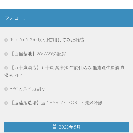
フォロー:
iPad Air M3を1か月使用してみた雑感
【百里基地】26/7/29の記録
【五十嵐酒造】五十嵐 純米酒 生酛仕込み 無濾過生原酒 直
汲み 7BY
BBQとスイカ割り
【遠藤酒造場】彗 CHAR METEORITE 純米吟醸
2020年5月