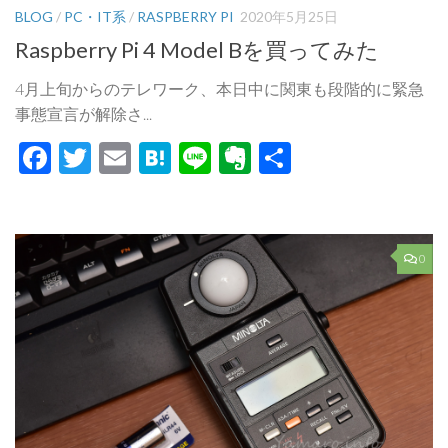
BLOG
/
PC・IT系
/
RASPBERRY PI
2020年5月25日
Raspberry Pi 4 Model Bを買ってみた
4月上旬からのテレワーク、本日中に関東も段階的に緊急
事態宣言が解除さ...
Facebook
Twitter
Email
Hatena
Line
Evernote
共
有
0