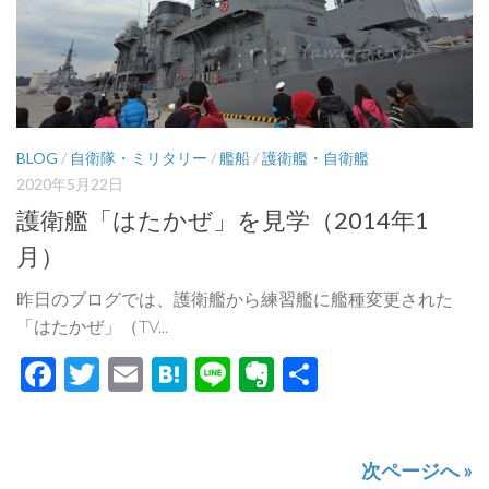
BLOG
/
自衛隊・ミリタリー
/
艦船
/
護衛艦・自衛艦
2020年5月22日
護衛艦「はたかぜ」を見学（2014年1
月）
昨日のブログでは、護衛艦から練習艦に艦種変更された
「はたかぜ」（TV...
Facebook
Twitter
Email
Hatena
Line
Evernote
共
有
次ページへ »