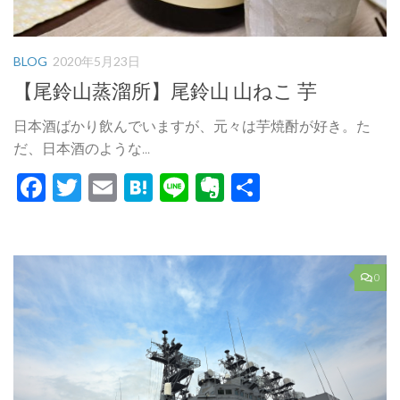
BLOG
2020年5月23日
【尾鈴山蒸溜所】尾鈴山 山ねこ 芋
日本酒ばかり飲んでいますが、元々は芋焼酎が好き。た
だ、日本酒のような...
Facebook
Twitter
Email
Hatena
Line
Evernote
共
有
0