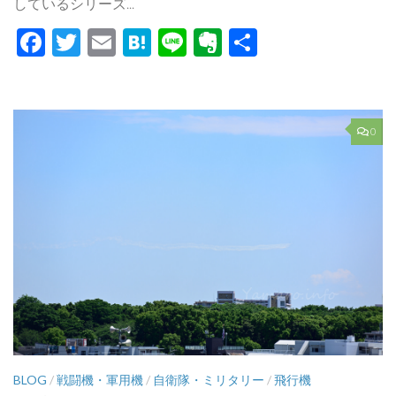
しているシリーズ...
Facebook
Twitter
Email
Hatena
Line
Evernote
共
有
0
BLOG
/
戦闘機・軍用機
/
自衛隊・ミリタリー
/
飛行機