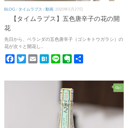
BLOG
/
タイムラプス
/
動画
2020年5月27日
【タイムラプス】五色唐辛子の花の開
花
先日から、ベランダの五色唐辛子（ゴシキトウガラシ）の
花が次々と開花し...
Facebook
Twitter
Email
Hatena
Line
Evernote
共
有
0