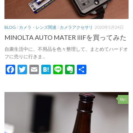
BLOG
/
カメラ・レンズ関連
/
カメラアクセサリ
2020年5月24日
MINOLTA AUTO MATER IIIFを買ってみた
自粛生活中に、不用品を色々整理して、まとめてハードオ
フに売りに行きま...
Facebook
Twitter
Email
Hatena
Line
Evernote
共
有
0