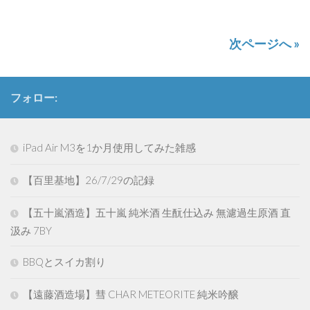
有
次ページへ »
フォロー:
iPad Air M3を1か月使用してみた雑感
【百里基地】26/7/29の記録
【五十嵐酒造】五十嵐 純米酒 生酛仕込み 無濾過生原酒 直
汲み 7BY
BBQとスイカ割り
【遠藤酒造場】彗 CHAR METEORITE 純米吟醸