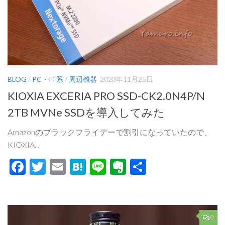
BLOG
/
PC・IT系
/
周辺機器
2023年11月25日
KIOXIA EXCERIA PRO SSD-CK2.0N4P/N
2TB MVNe SSDを導入してみた
Amazonのブラックフライデーで割引になっていたので、
KIOXIA...
Facebook
Twitter
Email
Hatena
Line
Evernote
共
有
0