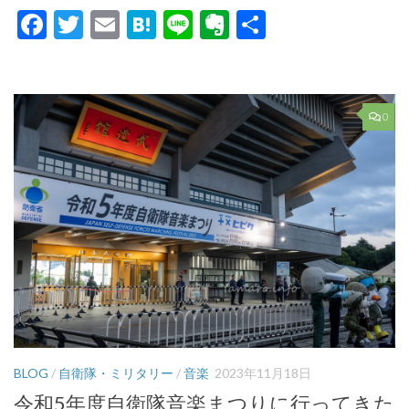
Facebook
Twitter
Email
Hatena
Line
Evernote
共
有
0
BLOG
/
自衛隊・ミリタリー
/
音楽
2023年11月18日
令和5年度自衛隊音楽まつりに行ってきた