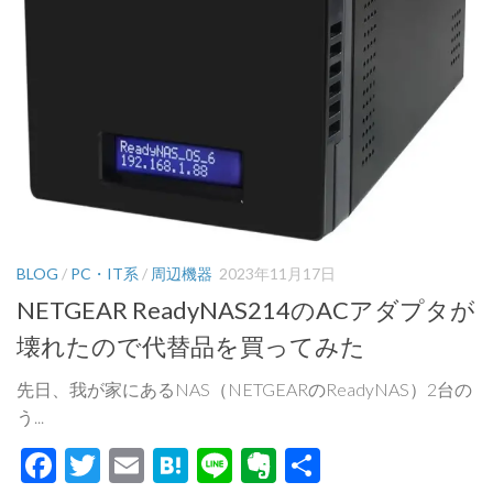
BLOG
/
PC・IT系
/
周辺機器
2023年11月17日
NETGEAR ReadyNAS214のACアダプタが
壊れたので代替品を買ってみた
先日、我が家にあるNAS（NETGEARのReadyNAS）2台の
う...
Facebook
Twitter
Email
Hatena
Line
Evernote
共