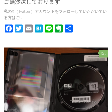
ご無沙汰しております
私のX（Twitter）アカウントをフォローしていただいてい
る方はご...
Facebook
Twitter
Email
Hatena
Line
Evernote
共
有
0