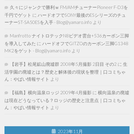
久々にジャンクで勝利ｗ FM/AMチューナーPioneer F-D3を
千円でゲット
に
ハードオフでSONY最後のESシリーズのチュ
ーナーST-SA50ESを入手 - Blog@yamaro.info
より
Manfrotto ナイトロテックN8ビデオ雲台+536カーボン三脚
を導入してみた
に
ハードオフでGITZOのカーボン三脚G1348
MK2をゲット - Blog@yamaro.info
より
【岩手】松尾鉱山廃墟群 2008年5月撮影 2日目 その2
に
生
活学園の廃墟とは？歴史と解体後の現状を整理｜口コミちゃ
ん：やばい情報サイト
より
【福島】横向温泉ロッジ 2009年4月撮影
に
横向温泉の廃墟
は現在どうなっている？ロッジの歴史と注意点｜口コミちゃ
ん：やばい情報サイト
より
2023年11月