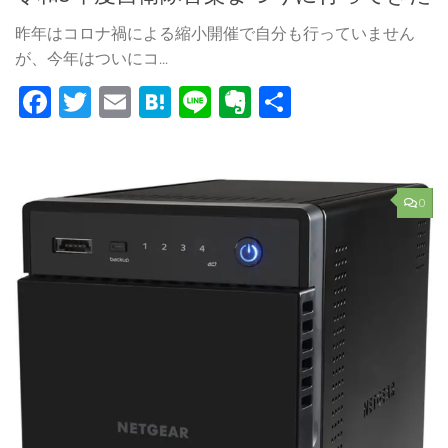
昨年はコロナ禍による縮小開催で自分も行っていません
が、今年はついにコ...
Facebook
Twitter
Email
Hatena
Line
Evernote
共
有
0