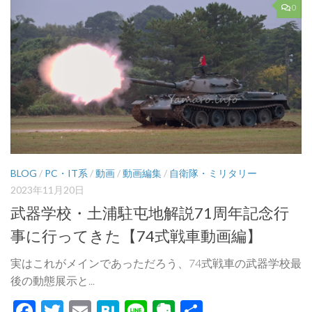
0
BLOG
/
PC・IT系
/
動画
/
動画編集
/
自衛隊・ミリタリー
2023年11月20日
武器学校・土浦駐屯地解説71周年記念行
事に行ってきた【74式戦車動画編】
実はこれがメインであっただろう、74式戦車の武器学校最
後の動態展示と...
Facebook
Twitter
Email
Hatena
Line
Evernote
共