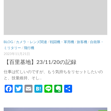
BLOG
/
カメラ・レンズ関連
/
戦闘機・軍用機
/
旅客機
/
自衛隊・
ミリタリー
/
飛行機
2023年11月21日
【百里基地】23/11/20の記録
仕事は忙しいのですが、もう気持ちをリセットしたいの
と、技量維持、そし...
Facebook
Twitter
Email
Hatena
Line
Evernote
共
有