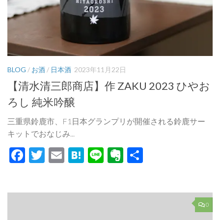
BLOG
/
お酒
/
日本酒
2023年11月22日
【清水清三郎商店】作 ZAKU 2023 ひやお
ろし 純米吟醸
三重県鈴鹿市、F1日本グランプリが開催される鈴鹿サー
キットでおなじみ...
Facebook
Twitter
Email
Hatena
Line
Evernote
共
有
0