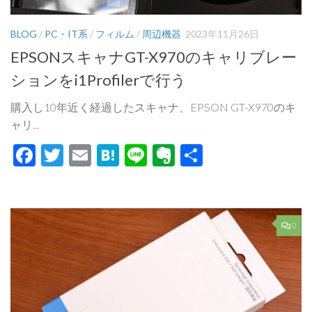
BLOG
/
PC・IT系
/
フィルム
/
周辺機器
2023年11月26日
EPSONスキャナGT-X970のキャリブレー
ションをi1Profilerで行う
購入し10年近く経過したスキャナ、EPSON GT-X970のキ
ャリ...
Facebook
Twitter
Email
Hatena
Line
Evernote
共
有
0