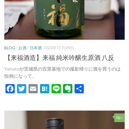
BLOG
/
お酒
/
日本酒
2023年11月24日
【来福酒造】来福 純米吟醸生原酒 八反
Yamaroが茨城県の百里基地での撮影帰りに酒を買うのは
恒例になって...
Facebook
Twitter
Email
Hatena
Line
Evernote
共
有
0