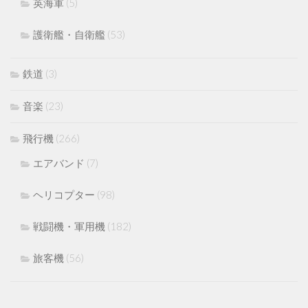
英海軍
(5)
護衛艦・自衛艦
(53)
鉄道
(3)
音楽
(23)
飛行機
(266)
エアバンド
(7)
ヘリコプター
(98)
戦闘機・軍用機
(182)
旅客機
(56)