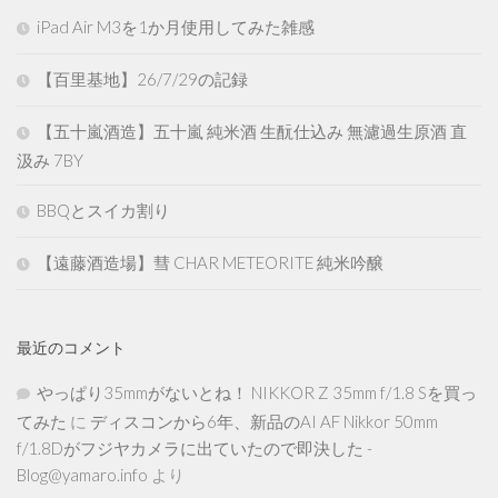
iPad Air M3を1か月使用してみた雑感
【百里基地】26/7/29の記録
【五十嵐酒造】五十嵐 純米酒 生酛仕込み 無濾過生原酒 直
汲み 7BY
BBQとスイカ割り
【遠藤酒造場】彗 CHAR METEORITE 純米吟醸
最近のコメント
やっぱり35mmがないとね！ NIKKOR Z 35mm f/1.8 Sを買っ
てみた
に
ディスコンから6年、新品のAI AF Nikkor 50mm
f/1.8Dがフジヤカメラに出ていたので即決した -
Blog@yamaro.info
より