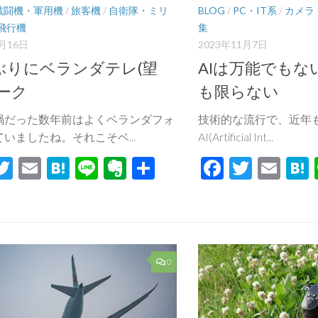
戦闘機・軍用機
/
旅客機
/
自衛隊・ミリ
BLOG
/
PC・IT系
/
カメラ
飛行機
集
2月16日
2023年11月7日
ぶりにベランダテレ(望
AIは万能でもな
ワーク
も限らない
禍だった数年前はよくベランダフォ
技術的な流行で、近年
いましたね。それこそベ...
AI(Artificial Int...
acebook
Twitter
Email
Hatena
Line
Evernote
共
Facebook
Twitte
Ema
有
0