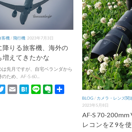
旅客機
/
飛行機
2023年7月3日
に降りる旅客機、海外の
も増えてきたかな
のは先月ですが、自宅ベランダから
ため、AF-S 60...
acebook
Twitter
Email
Hatena
Line
Evernote
共
有
BLOG
/
カメラ・レンズ関
2023年5月8日
AF-S 70-200mm
レコンをZ 9を