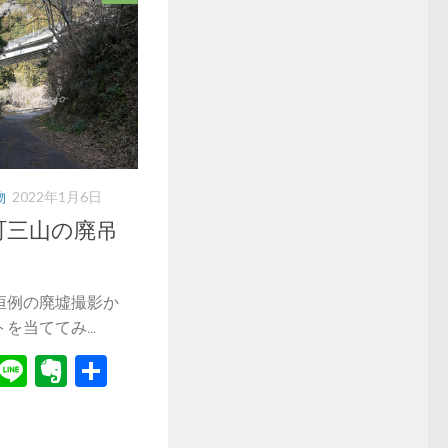
物
2022年1月6日
町三山の廃吊
恒例の廃墟撮影か
当ててみ...
r
il
Hatena
Line
Evernote
共
有