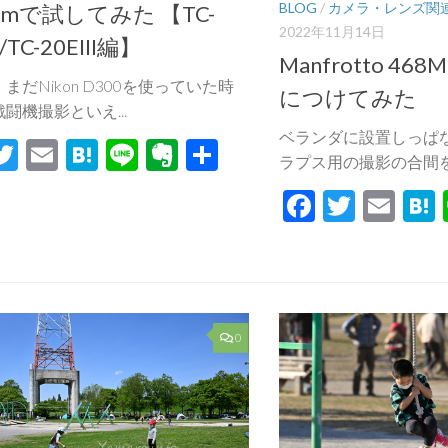
BLOG
/
カメラ・レンズ関
mmで試してみた 【TC-
2022年11月14日
I/TC-20EIII編】
Manfrotto 46
まだNikon D300を使っていた時
につけてみた
闘機撮影といえ...
ベランダに設置しっぱ
acebook
Twitter
Email
Hatena
Line
Evernote
共
ラプス用の撮影の合間を見
有
Facebook
Twitte
Ema
0