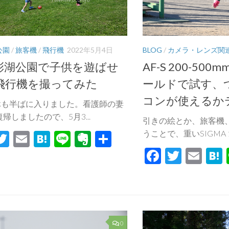
公園
/
旅客機
/
飛行機
2022年5月4日
BLOG
/
カメラ・レンズ関
彩湖公園で子供を遊ばせ
AF-S 200-500m
飛行機を撮ってみた
ールドで試す、
コンが使えるか
休も半ばに入りました。看護師の妻
帰しましたので、5月3...
引きの絵とか、旅客機
うことで、重いSIGMA 15
acebook
Twitter
Email
Hatena
Line
Evernote
共
有
Facebook
Twitte
Ema
0