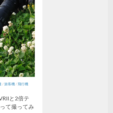
連
/
旅客機
/
飛行機
 VRIIと2倍テ
使って撮ってみ