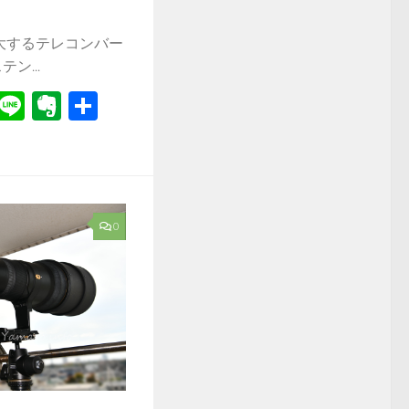
大するテレコンバー
ン...
r
il
Hatena
Line
Evernote
共
有
0