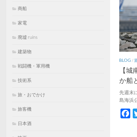
商船
家電
廃墟 ruins
建築物
BLOG
/
戦闘機・軍用機
【城
か船
技術系
先週末
旅・おでかけ
島海浜公園
旅客機
F
日本酒