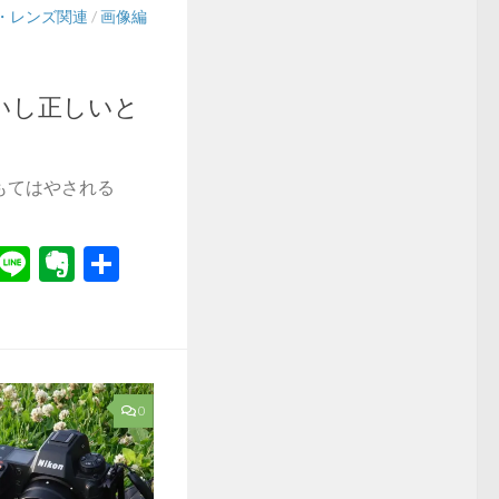
・レンズ関連
/
画像編
いし正しいと
もてはやされる
r
il
Hatena
Line
Evernote
共
有
0