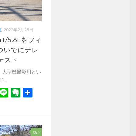
連
2022年2月28日
m f/5.6Eをフィ
ついでにテレ
テスト
、大型機撮影用とい
...
r
il
Hatena
Line
Evernote
共
有
0