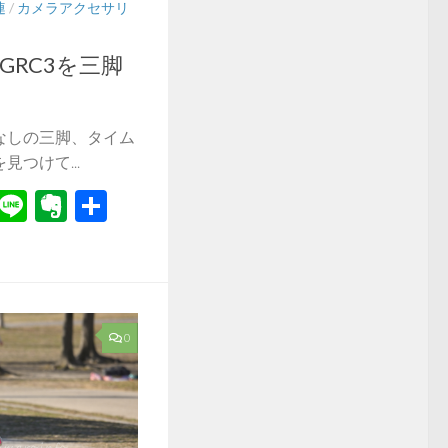
連
/
カメラアクセサリ
8MGRC3を三脚
なしの三脚、タイム
つけて...
r
il
Hatena
Line
Evernote
共
有
0