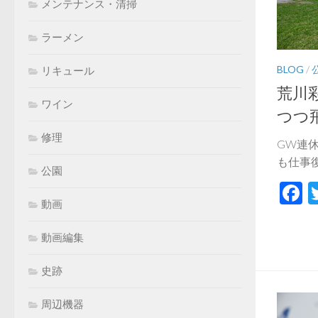
メンテナンス・清掃
ラーメン
BLOG
/
リキュール
荒川
ワイン
つつ
修理
GW連
も仕事復
公園
F
動画
動画編集
史跡
周辺機器