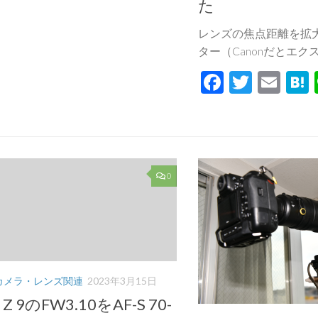
た
レンズの焦点距離を拡
ター（Canonだとエクステ
Facebook
Twitte
Ema
0
カメラ・レンズ関連
2023年3月15日
n Z 9のFW3.10をAF-S 70-