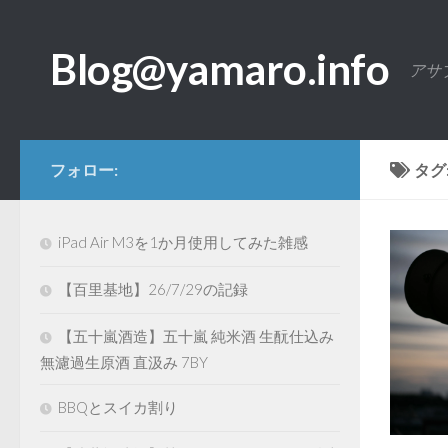
コンテンツへスキップ
Blog@yamaro.info
アサ
フォロー:
タグ
iPad Air M3を1か月使用してみた雑感
【百里基地】26/7/29の記録
【五十嵐酒造】五十嵐 純米酒 生酛仕込み
無濾過生原酒 直汲み 7BY
BBQとスイカ割り