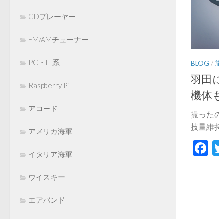
CDプレーヤー
FM/AMチューナー
PC・IT系
BLOG
/
羽田
Raspberry Pi
機体
アコード
撮った
技量維持の
アメリカ海軍
F
イタリア海軍
ウイスキー
エアバンド