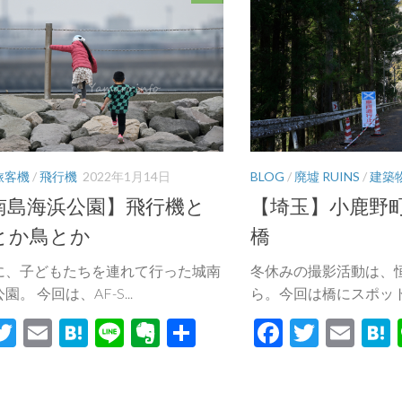
旅客機
/
飛行機
2022年1月14日
BLOG
/
廃墟 RUINS
/
建築
南島海浜公園】飛行機と
【埼玉】小鹿野
とか鳥とか
橋
に、子どもたちを連れて行った城南
冬休みの撮影活動は、
。 今回は、AF-S...
ら。今回は橋にスポットを
acebook
Twitter
Email
Hatena
Line
Evernote
共
Facebook
Twitte
Ema
有