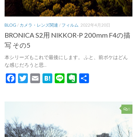
BLOG
/
カメラ・レンズ関連
/
フィルム
2022年4月20日
BRONICA S2用 NIKKOR-P 200mm F4の描
写 その5
本シリーズもこれで最後にします。 ふと、前ボケはどん
な感じだろうと思...
Facebook
Twitter
Email
Hatena
Line
Evernote
共
有
0