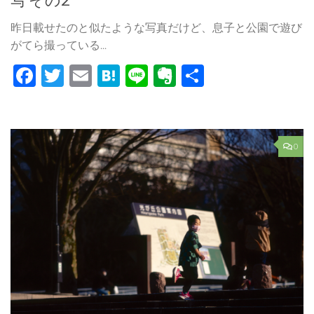
昨日載せたのと似たような写真だけど、息子と公園で遊び
がてら撮っている...
Facebook
Twitter
Email
Hatena
Line
Evernote
共
有
0