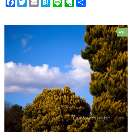
Facebook
Twitter
Email
Hatena
Line
Evernote
共
有
0