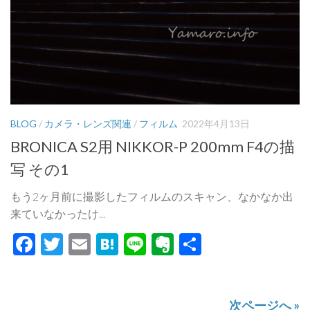
BLOG
/
カメラ・レンズ関連
/
フィルム
2022年4月13日
BRONICA S2用 NIKKOR-P 200mm F4の描
写 その1
もう2ヶ月前に撮影したフィルムのスキャン、なかなか出
来ていなかったけ...
Facebook
Twitter
Email
Hatena
Line
Evernote
共
有
次ページへ »