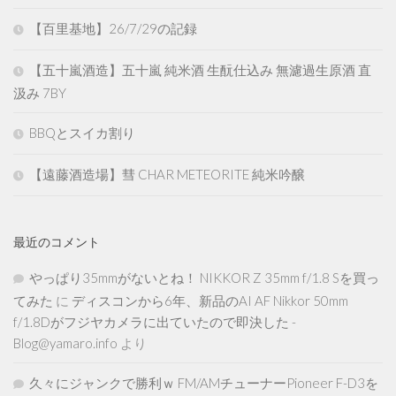
【百里基地】26/7/29の記録
【五十嵐酒造】五十嵐 純米酒 生酛仕込み 無濾過生原酒 直
汲み 7BY
BBQとスイカ割り
【遠藤酒造場】彗 CHAR METEORITE 純米吟醸
最近のコメント
やっぱり35mmがないとね！ NIKKOR Z 35mm f/1.8 Sを買っ
てみた
に
ディスコンから6年、新品のAI AF Nikkor 50mm
f/1.8Dがフジヤカメラに出ていたので即決した -
Blog@yamaro.info
より
久々にジャンクで勝利ｗ FM/AMチューナーPioneer F-D3を