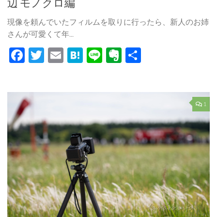
辺 モノクロ編
現像を頼んでいたフィルムを取りに行ったら、新人のお姉
さんが可愛くて年...
Facebook
Twitter
Email
Hatena
Line
Evernote
共
有
1