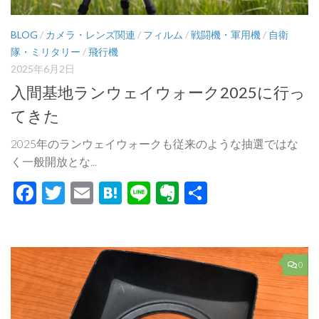
BLOG
/
カメラ・レンズ関連
/
フィルム
/
戦闘機・軍用機
/
自衛
隊・ミリタリー
/
飛行機
2025年6月2日
入間基地ランウェイウォーク2025に行っ
てきた
2025年のランウェイウォークも従来のような抽選ではな
く一般開放とな...
Facebook
Twitter
Email
Hatena
Line
Evernote
共
有
0