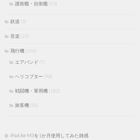
護衛艦・自衛艦
(53)
鉄道
(3)
音楽
(23)
飛行機
(266)
エアバンド
(7)
ヘリコプター
(98)
戦闘機・軍用機
(182)
旅客機
(56)
iPad Air M3を1か月使用してみた雑感