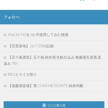
フォロー:
iPad Air M3を1か月使用してみた雑感
【百里基地】26/7/29の記録
【五十嵐酒造】五十嵐 純米酒 生酛仕込み 無濾過生原酒 直
汲み 7BY
BBQとスイカ割り
【遠藤酒造場】彗 CHAR METEORITE 純米吟醸
2026年8月