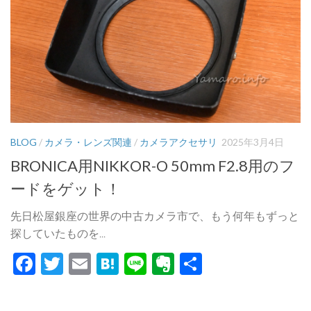
BLOG
/
カメラ・レンズ関連
/
カメラアクセサリ
2025年3月4日
BRONICA用NIKKOR-O 50mm F2.8用のフ
ードをゲット！
先日松屋銀座の世界の中古カメラ市で、もう何年もずっと
探していたものを...
Facebook
Twitter
Email
Hatena
Line
Evernote
共
有