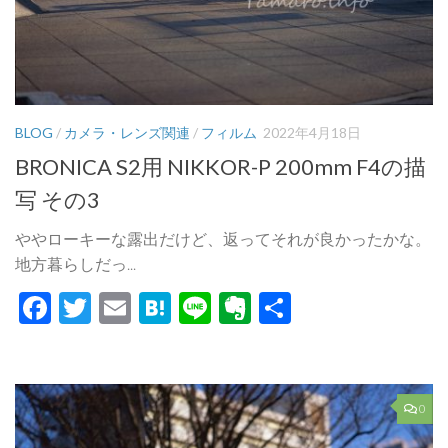
BLOG
/
カメラ・レンズ関連
/
フィルム
2022年4月18日
BRONICA S2用 NIKKOR-P 200mm F4の描
写 その3
ややローキーな露出だけど、返ってそれが良かったかな。
地方暮らしだっ...
Facebook
Twitter
Email
Hatena
Line
Evernote
共
有
0