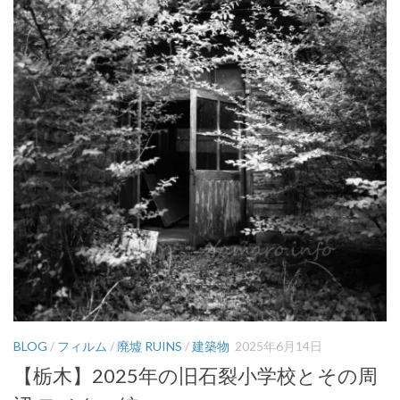
BLOG
/
フィルム
/
廃墟 RUINS
/
建築物
2025年6月14日
【栃木】2025年の旧石裂小学校とその周