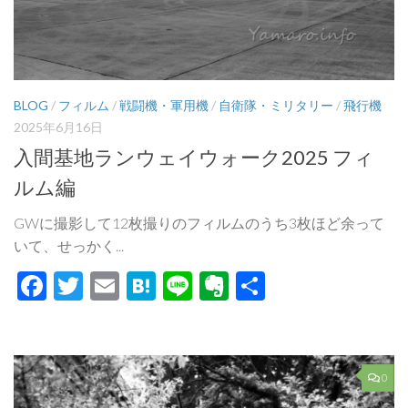
BLOG
/
フィルム
/
戦闘機・軍用機
/
自衛隊・ミリタリー
/
飛行機
2025年6月16日
入間基地ランウェイウォーク2025 フィ
ルム編
GWに撮影して12枚撮りのフィルムのうち3枚ほど余って
いて、せっかく...
Facebook
Twitter
Email
Hatena
Line
Evernote
共
有
0