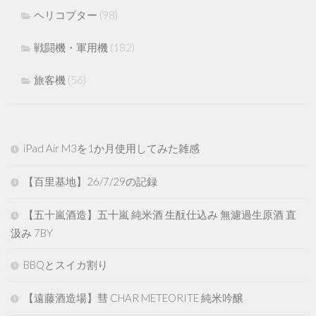
ヘリコプター
(98)
戦闘機・軍用機
(182)
旅客機
(56)
iPad Air M3を1か月使用してみた雑感
【百里基地】26/7/29の記録
【五十嵐酒造】五十嵐 純米酒 生酛仕込み 無濾過生原酒 直
汲み 7BY
BBQとスイカ割り
【遠藤酒造場】彗 CHAR METEORITE 純米吟醸