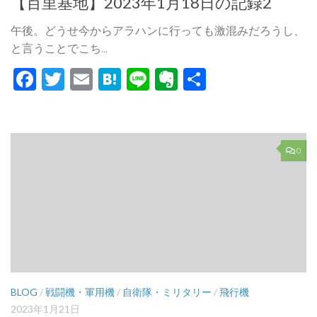
【百里基地】2023年1月18日の記録2
午後。どうせ今からアラハンに行っても激混みだろうし、
と言うことでこち...
Facebook
Twitter
Email
Hatena
Line
Evernote
共
有
0
BLOG
/
戦闘機・軍用機
/
自衛隊・ミリタリー
/
飛行機
2023年1月21日