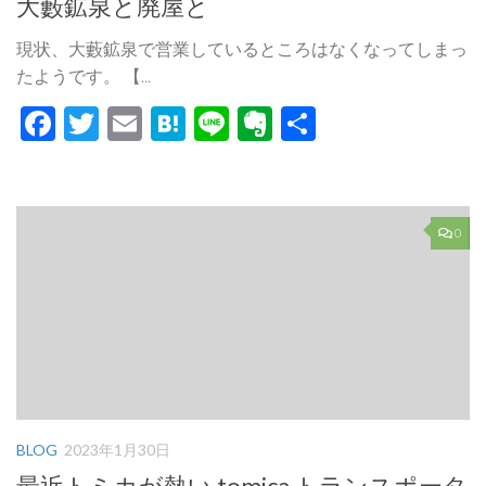
大藪鉱泉と廃屋と
現状、大藪鉱泉で営業しているところはなくなってしまっ
たようです。 【...
Facebook
Twitter
Email
Hatena
Line
Evernote
共
有
0
BLOG
2023年1月30日
最近トミカが熱い tomica トランスポータ