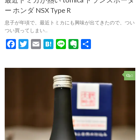
ー ホンダ NSX Type R
息子が年頃で、最近トミカにも興味が出てきたので、つい
つい買ってしまい...
Facebook
Twitter
Email
Hatena
Line
Evernote
共
有
0