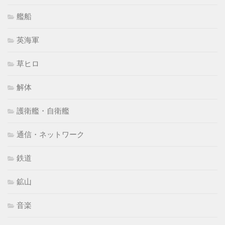
艦船
英海軍
草ヒロ
解体
護衛艦・自衛艦
通信・ネットワーク
鉄道
鉱山
音楽