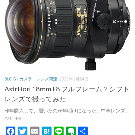
BLOG
/
カメラ・レンズ関連
2023年1月24日
AstrHori 18mm F8 フルフレーム？シフト
レンズで撮ってみた
昨年購入して、届いたのが年明けになった、中華レンズ、
AstrHori...
Facebook
Twitter
Email
Hatena
Line
Evernote
共