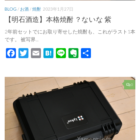
BLOG
/
お酒
/
焼酎
2023年1月27日
【明石酒造】本格焼酎 ？ないな 紫
2年前セットでにお取り寄せした焼酎も、これがラスト1本
です。 被写界...
Facebook
Twitter
Email
Hatena
Line
Evernote
共
有
0