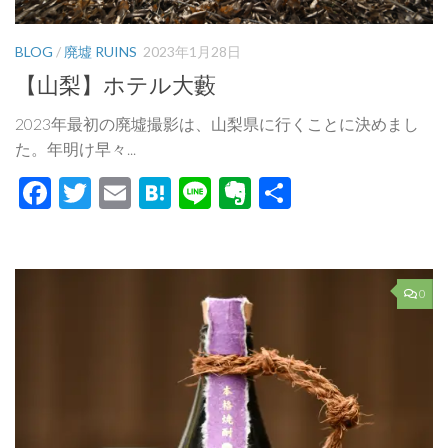
BLOG
/
廃墟 RUINS
2023年1月28日
【山梨】ホテル大藪
2023年最初の廃墟撮影は、山梨県に行くことに決めまし
た。年明け早々...
Facebook
Twitter
Email
Hatena
Line
Evernote
共
有
0