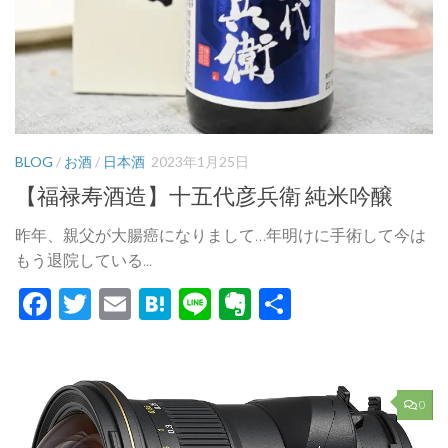
BLOG
/
お酒
/
日本酒
2023年1月25日
【福禄寿酒造】十五代彦兵衛 純米吟醸
昨年、親父が大腸癌になりまして…年明けに手術して今は
もう退院している...
Facebook
Twitter
Email
Hatena
Line
Evernote
共
有
0