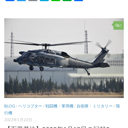
有
0
BLOG
/
ヘリコプター
/
戦闘機・軍用機
/
自衛隊・ミリタリー
/
飛
行機
2023年1月22日