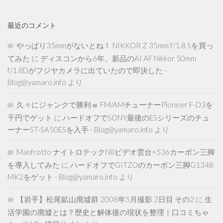
最近のコメント
やっぱり35mmがないとね！ NIKKOR Z 35mm f/1.8 Sを買っ
てみた
に
ディスコンから6年、新品のAI AF Nikkor 50mm
f/1.8Dがフジヤカメラに出ていたので即決した -
Blog@yamaro.info
より
久々にジャンクで勝利ｗ FM/AMチューナーPioneer F-D3を
千円でゲット
に
ハードオフでSONY最後のESシリーズのチュ
ーナーST-SA50ESを入手 - Blog@yamaro.info
より
Manfrotto ナイトロテックN8ビデオ雲台+536カーボン三脚
を導入してみた
に
ハードオフでGITZOのカーボン三脚G1348
MK2をゲット - Blog@yamaro.info
より
【岩手】松尾鉱山廃墟群 2008年5月撮影 2日目 その2
に
生
活学園の廃墟とは？歴史と解体後の現状を整理｜口コミちゃ