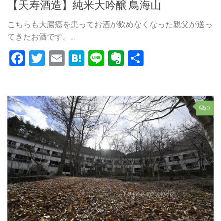
【天寿酒造】純米大吟醸 鳥海山
こちらも大腸癌を患ってお酒が飲めなくなった親父が送っ
てきたお酒です。...
Facebook
Twitter
Email
Hatena
Line
Evernote
共
有
0