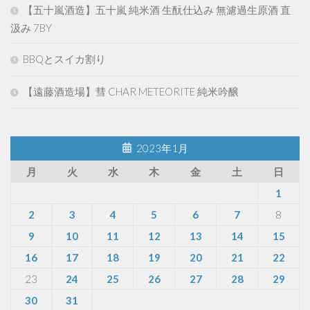
【五十嵐酒造】五十嵐 純米酒 生酛仕込み 無濾過生原酒 直
汲み 7BY
BBQとスイカ割り
【遠藤酒造場】彗 CHAR METEORITE 純米吟醸
2023年1月
月
火
水
木
金
土
日
1
2
3
4
5
6
7
8
9
10
11
12
13
14
15
16
17
18
19
20
21
22
23
24
25
26
27
28
29
30
31