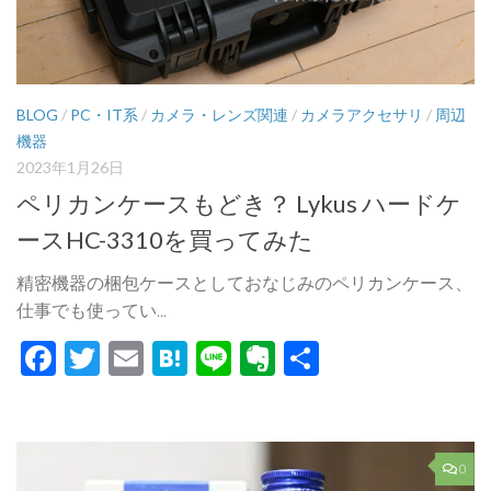
BLOG
/
PC・IT系
/
カメラ・レンズ関連
/
カメラアクセサリ
/
周辺
機器
2023年1月26日
ペリカンケースもどき？ Lykus ハードケ
ースHC-3310を買ってみた
精密機器の梱包ケースとしておなじみのペリカンケース、
仕事でも使ってい...
Facebook
Twitter
Email
Hatena
Line
Evernote
共
有
0