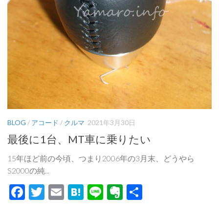
BLOG
/
アコード
/
クルマ
2021年3月30日
最後に1台、MT車に乗りたい
15年ほど前の今頃、つまり2006年の3月末、どうやら
S2000の純...
Facebook
Twitter
Email
Hatena
Line
Evernote
共
有