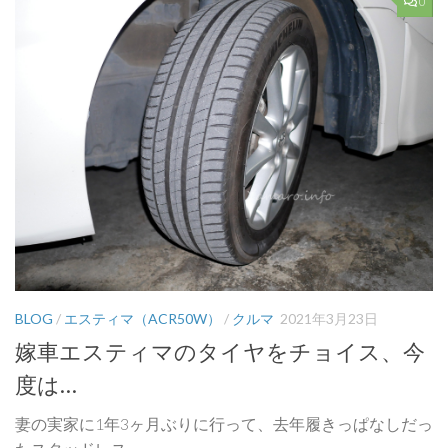
0
BLOG
/
エスティマ（ACR50W）
/
クルマ
2021年3月23日
嫁車エスティマのタイヤをチョイス、今
度は…
妻の実家に1年3ヶ月ぶりに行って、去年履きっぱなしだっ