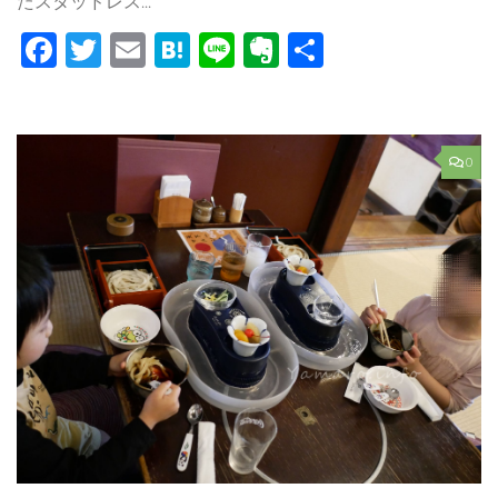
たスタッドレス...
Facebook
Twitter
Email
Hatena
Line
Evernote
共
有
0