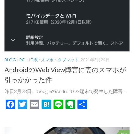
BLOG
/
PC・IT系
/
スマホ・タブレット
2021年3月24日
AndroidのWeb View障害に妻のスマホが
引っかかった件
昨日3月23日、GoogleのAndroid OS端末で発生した障害...
Facebook
Twitter
Email
Hatena
Line
Evernote
共
有