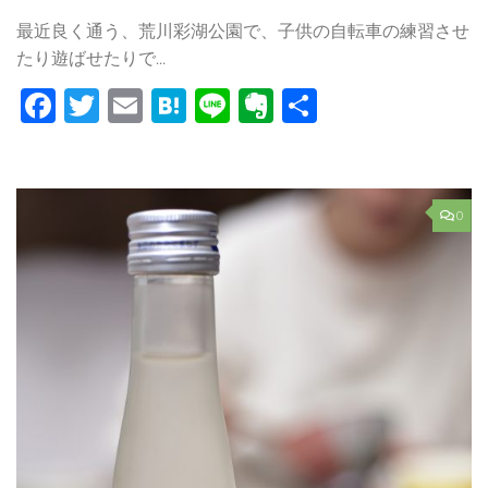
最近良く通う、荒川彩湖公園で、子供の自転車の練習させ
たり遊ばせたりで...
Facebook
Twitter
Email
Hatena
Line
Evernote
共
有
0