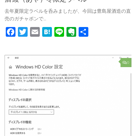
去年夏限定ラベルを呑みましたが、今回は豊島屋酒造の直
売のガチャポンで...
Facebook
Twitter
Email
Hatena
Line
Evernote
共
有
0