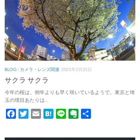
BLOG
/
カメラ・レンズ関連
2021年3月25日
サクラ サクラ
今年の桜は、例年よりも早く咲いているようで、東京と埼
玉の境目あたりは...
Facebook
Twitter
Email
Hatena
Line
Evernote
共
有