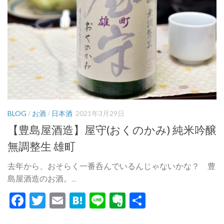
BLOG
/
お酒
/
日本酒
2021年3月29日
【豊島屋酒造】屋守(おくのかみ) 純米吟醸
無調整生 雄町
去年から、おそらく一番呑んでいるんじゃないかな？ 豊
島屋酒造のお酒。...
Facebook
Twitter
Email
Hatena
Line
Evernote
共
有