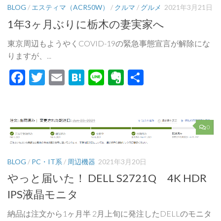
BLOG
/
エスティマ（ACR50W）
/
クルマ
/
グルメ
2021年3月21日
1年3ヶ月ぶりに栃木の妻実家へ
東京周辺もようやくCOVID-19の緊急事態宣言が解除にな
りますが、...
Facebook
Twitter
Email
Hatena
Line
Evernote
共
有
0
BLOG
/
PC・IT系
/
周辺機器
2021年3月20日
やっと届いた！ DELL S2721Q 4K HDR
IPS液晶モニタ
納品は注文から1ヶ月半 2月上旬に発注したDELLのモニタ