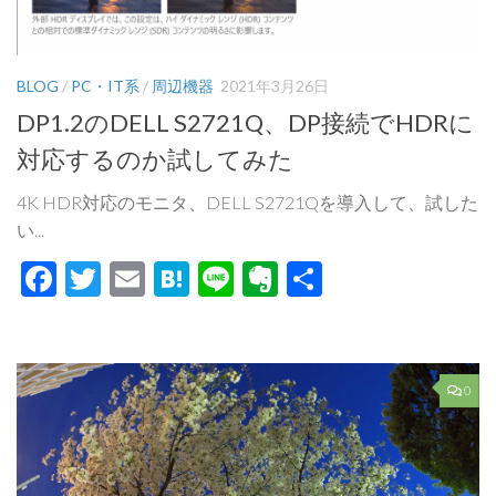
BLOG
/
PC・IT系
/
周辺機器
2021年3月26日
DP1.2のDELL S2721Q、DP接続でHDRに
対応するのか試してみた
4K HDR対応のモニタ、DELL S2721Qを導入して、試した
い...
Facebook
Twitter
Email
Hatena
Line
Evernote
共
有
0