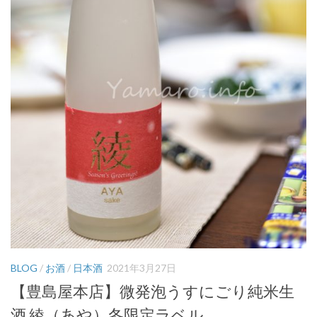
BLOG
/
お酒
/
日本酒
2021年3月27日
【豊島屋本店】微発泡うすにごり純米生
酒 綾（あや）冬限定ラベル