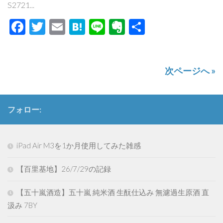
S2721...
Facebook
Twitter
Email
Hatena
Line
Evernote
共
有
次ページへ »
フォロー:
iPad Air M3を1か月使用してみた雑感
【百里基地】26/7/29の記録
【五十嵐酒造】五十嵐 純米酒 生酛仕込み 無濾過生原酒 直
汲み 7BY