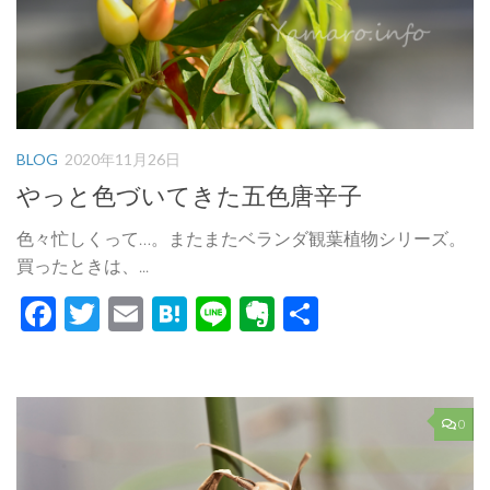
BLOG
2020年11月26日
やっと色づいてきた五色唐辛子
色々忙しくって…。またまたベランダ観葉植物シリーズ。
買ったときは、...
Facebook
Twitter
Email
Hatena
Line
Evernote
共
有
0