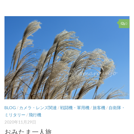
有
0
BLOG
/
カメラ・レンズ関連
/
戦闘機・軍用機
/
旅客機
/
自衛隊・
ミリタリー
/
飛行機
2020年11月29日
おみたま一人旅