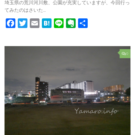
埼玉県の荒川河川敷、公園が充実していますが、今回行っ
てみたのはさいた...
Facebook
Twitter
Email
Hatena
Line
Evernote
共
有
0