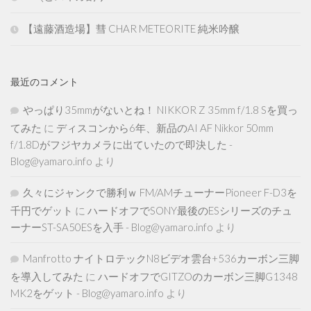
【遠藤酒造場】彗 CHAR METEORITE 純米吟醸
最近のコメント
やっぱり35mmがないとね！ NIKKOR Z 35mm f/1.8 Sを買っ
てみた
に
ディスコンから6年、新品のAI AF Nikkor 50mm
f/1.8Dがフジヤカメラに出ていたので即決した -
Blog@yamaro.info
より
久々にジャンクで勝利ｗ FM/AMチューナーPioneer F-D3を
千円でゲット
に
ハードオフでSONY最後のESシリーズのチュ
ーナーST-SA50ESを入手 - Blog@yamaro.info
より
Manfrotto ナイトロテックN8ビデオ雲台+536カーボン三脚
を導入してみた
に
ハードオフでGITZOのカーボン三脚G1348
MK2をゲット - Blog@yamaro.info
より