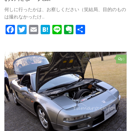
何しに行ったかは、お察しください（笑結局、目的のもの
は撮れなかったけ...
Facebook
Twitter
Email
Hatena
Line
Evernote
共
有
0