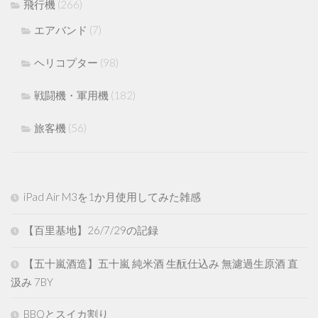
飛行機
(266)
エアバンド
(7)
ヘリコプター
(98)
戦闘機・軍用機
(182)
旅客機
(56)
iPad Air M3を1か月使用してみた雑感
【百里基地】26/7/29の記録
【五十嵐酒造】五十嵐 純米酒 生酛仕込み 無濾過生原酒 直
汲み 7BY
BBQとスイカ割り