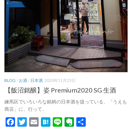
BLOG
/
お酒
/
日本酒
2020年11月23日
【飯沼銘醸】姿 Premium2020 SG 生酒
練馬区でいろいろな銘柄の日本酒を扱っている、「うえも
商店」に、行って...
Facebook
Twitter
Email
Hatena
Line
Evernote
共
有