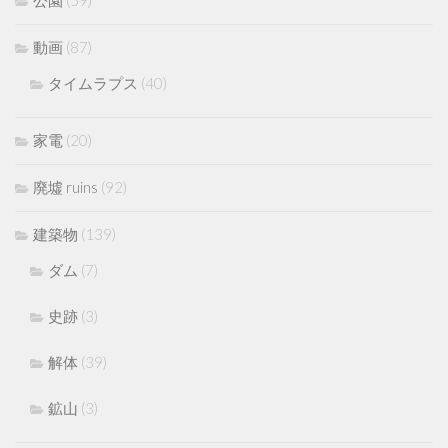
動画
(87)
タイムラプス
(40)
家電
(20)
廃墟 ruins
(92)
建築物
(139)
ダム
(7)
史跡
(3)
解体
(39)
鉱山
(3)