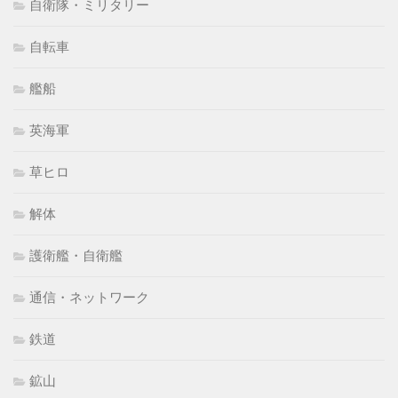
自衛隊・ミリタリー
自転車
艦船
英海軍
草ヒロ
解体
護衛艦・自衛艦
通信・ネットワーク
鉄道
鉱山