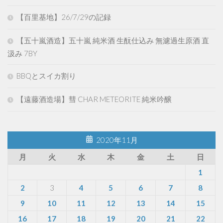
【百里基地】26/7/29の記録
【五十嵐酒造】五十嵐 純米酒 生酛仕込み 無濾過生原酒 直
汲み 7BY
BBQとスイカ割り
【遠藤酒造場】彗 CHAR METEORITE 純米吟醸
2020年11月
月
火
水
木
金
土
日
1
2
3
4
5
6
7
8
9
10
11
12
13
14
15
16
17
18
19
20
21
22