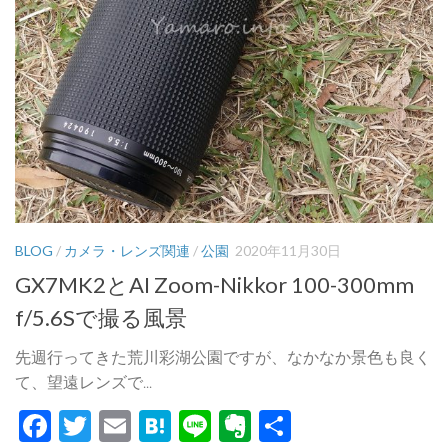
BLOG
/
カメラ・レンズ関連
/
公園
2020年11月30日
GX7MK2とAI Zoom-Nikkor 100-300mm
f/5.6Sで撮る風景
先週行ってきた荒川彩湖公園ですが、なかなか景色も良く
て、望遠レンズで...
Facebook
Twitter
Email
Hatena
Line
Evernote
共