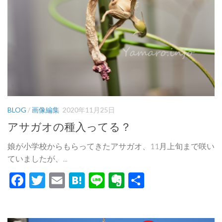
BLOG
/
画像編集
2020年11月25日
アサガオの種入ってる？
娘が小学校からもらってきたアサガオ、11月上旬まで咲い
ていましたが、...
Facebook
Twitter
Email
Hatena
Line
Evernote
共
有