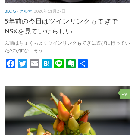
BLOG
/
クルマ
2020年11月27日
5年前の今日はツインリンクもてぎで
NSXを見ていたらしい
以前はちょくちょくツインリンクもてぎに遊びに行ってい
たのですが、そう...
Facebook
Twitter
Email
Hatena
Line
Evernote
共
有
0