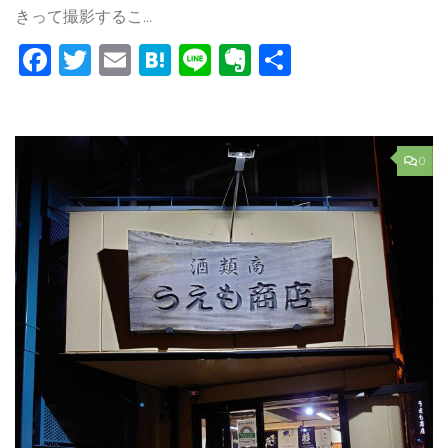
きって撮影するこ...
Facebook
Twitter
Email
Hatena
Line
Evernote
共
有
0