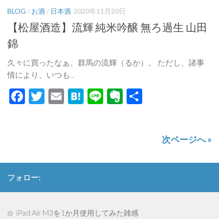
BLOG
/
お酒
/
日本酒
2020年11月20日
【松屋酒造】流輝 純米吟醸 無ろ過生 山田
錦
久々に買ったなぁ、群馬の流輝（るか）。 ただし、諸事
情により、いつも...
Facebook
Twitter
Email
Hatena
Line
Evernote
共
有
次ページへ »
フォロー:
iPad Air M3を1か月使用してみた雑感