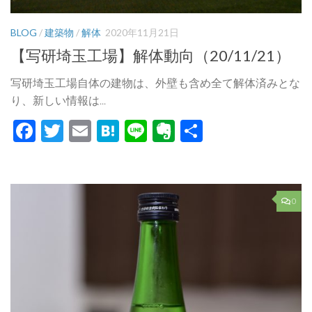
BLOG
/
建築物
/
解体
2020年11月21日
【写研埼玉工場】解体動向（20/11/21）
写研埼玉工場自体の建物は、外壁も含め全て解体済みとな
り、新しい情報は...
Facebook
Twitter
Email
Hatena
Line
Evernote
共
有
0