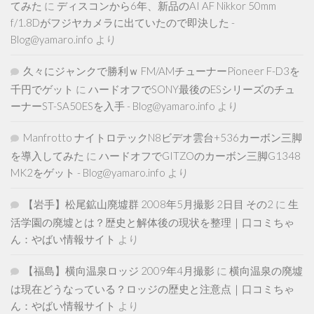
てみた
に
ディスコンから6年、新品のAI AF Nikkor 50mm
f/1.8Dがフジヤカメラに出ていたので即決した -
Blog@yamaro.info
より
久々にジャンクで勝利ｗ FM/AMチューナーPioneer F-D3を
千円でゲット
に
ハードオフでSONY最後のESシリーズのチュ
ーナーST-SA50ESを入手 - Blog@yamaro.info
より
Manfrotto ナイトロテックN8ビデオ雲台+536カーボン三脚
を導入してみた
に
ハードオフでGITZOのカーボン三脚G1348
MK2をゲット - Blog@yamaro.info
より
【岩手】松尾鉱山廃墟群 2008年5月撮影 2日目 その2
に
生
活学園の廃墟とは？歴史と解体後の現状を整理｜口コミちゃ
ん：やばい情報サイト
より
【福島】横向温泉ロッジ 2009年4月撮影
に
横向温泉の廃墟
は現在どうなっている？ロッジの歴史と注意点｜口コミちゃ
ん：やばい情報サイト
より