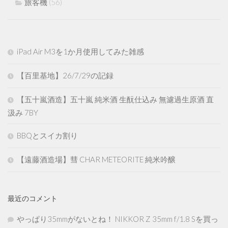
旅客機
(56)
iPad Air M3を1か月使用してみた雑感
【百里基地】26/7/29の記録
【五十嵐酒造】五十嵐 純米酒 生酛仕込み 無濾過生原酒 直
汲み 7BY
BBQとスイカ割り
【遠藤酒造場】彗 CHAR METEORITE 純米吟醸
最近のコメント
やっぱり35mmがないとね！ NIKKOR Z 35mm f/1.8 Sを買っ