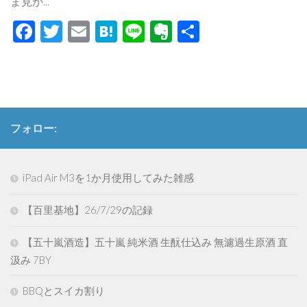
ま見か...
Facebook
Twitter
Email
Hatena
Line
Evernote
共
有
フォロー:
iPad Air M3を1か月使用してみた雑感
【百里基地】26/7/29の記録
【五十嵐酒造】五十嵐 純米酒 生酛仕込み 無濾過生原酒 直
汲み 7BY
BBQとスイカ割り