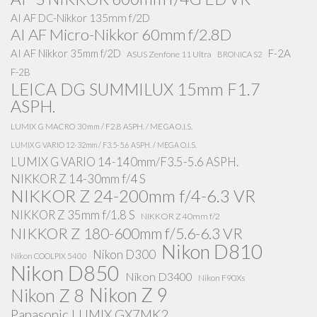
AI AF DC-Nikkor 135mm f/2D
AI AF Micro-Nikkor 60mm f/2.8D
AI AF Nikkor 35mm f/2D
F-2A
ASUS Zenfone 11 Ultra
BRONICA S2
F-2B
LEICA DG SUMMILUX 15mm F1.7
ASPH.
LUMIX G MACRO 30mm / F2.8 ASPH. / MEGA O.I.S.
LUMIX G VARIO 12-32mm / F3.5-5.6 ASPH. / MEGA O.I.S.
LUMIX G VARIO 14-140mm/F3.5-5.6 ASPH.
NIKKOR Z 14-30mm f/4 S
NIKKOR Z 24-200mm f/4-6.3 VR
NIKKOR Z 35mm f/1.8 S
NIKKOR Z 40mm f/2
NIKKOR Z 180-600mm f/5.6-6.3 VR
Nikon D810
Nikon D300
Nikon COOLPIX 5400
Nikon D850
Nikon D3400
Nikon F90Xs
Nikon Z 9
Nikon Z 8
Panasonic LUMIX GX7MK2