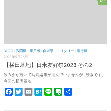
0
BLOG
/
戦闘機・軍用機
/
自衛隊・ミリタリー
/
飛行機
2023年5月26日
【横田基地】日米友好祭2023 その2
飲み会が続いて写真編集が進んでいませんが…続きです。
今回の横田基地...
Facebook
Twitter
Email
Hatena
Line
Evernote
共
有