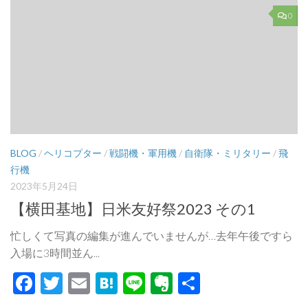
0
BLOG
/
ヘリコプター
/
戦闘機・軍用機
/
自衛隊・ミリタリー
/
飛
行機
2023年5月24日
【横田基地】日米友好祭2023 その1
忙しくて写真の編集が進んでいませんが…去年午後ですら
入場に3時間並ん...
Facebook
Twitter
Email
Hatena
Line
Evernote
共
有