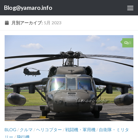
Blog@yamaro.info
コンテンツへスキップ
月別アーカイブ:
5月 2023
0
BLOG
/
クルマ
/
ヘリコプター
/
戦闘機・軍用機
/
自衛隊・ミリタ
リー
/
飛行機