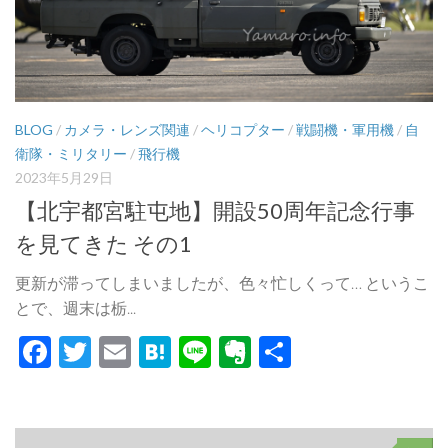
BLOG
/
カメラ・レンズ関連
/
ヘリコプター
/
戦闘機・軍用機
/
自
衛隊・ミリタリー
/
飛行機
2023年5月29日
【北宇都宮駐屯地】開設50周年記念行事
を見てきた その1
更新が滞ってしまいましたが、色々忙しくって… というこ
とで、週末は栃...
Facebook
Twitter
Email
Hatena
Line
Evernote
共
有