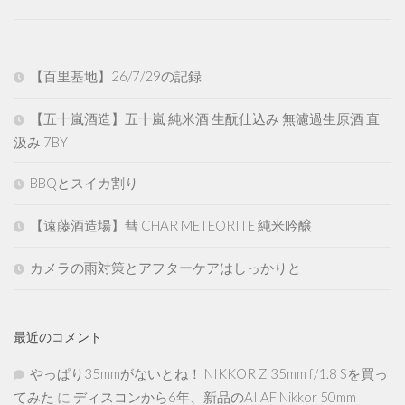
【百里基地】26/7/29の記録
【五十嵐酒造】五十嵐 純米酒 生酛仕込み 無濾過生原酒 直
汲み 7BY
BBQとスイカ割り
【遠藤酒造場】彗 CHAR METEORITE 純米吟醸
カメラの雨対策とアフターケアはしっかりと
最近のコメント
やっぱり35mmがないとね！ NIKKOR Z 35mm f/1.8 Sを買っ
てみた
に
ディスコンから6年、新品のAI AF Nikkor 50mm