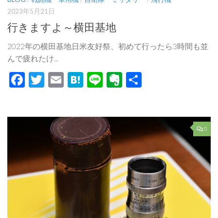
2023年5月21日
行きますよ～横田基地
2022年の横田基地日米友好祭、初めて行ったら3時間も並
んで疲れたけ...
Facebook
Twitter
Email
Hatena
Line
Evernote
共
有
0