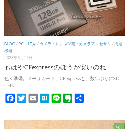
BLOG
/
PC・IT系
/
カメラ・レンズ関連
/
カメラアクセサリ
/
周辺
機器
2023年5月17日
もはやCFexpressのほうが安いのね
色々準備。メモリカード、CFexpressと、数年ぶりにSD
UHS...
Facebook
Twitter
Email
Hatena
Line
Evernote
共
有
0