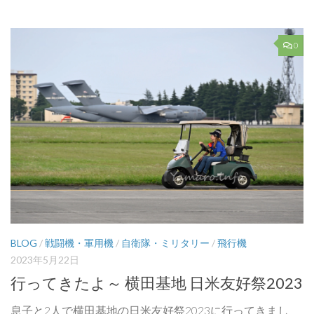
0
BLOG
/
戦闘機・軍用機
/
自衛隊・ミリタリー
/
飛行機
2023年5月22日
行ってきたよ～ 横田基地 日米友好祭2023
息子と2人で横田基地の日米友好祭2023に行ってきまし