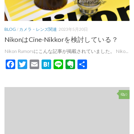
BLOG
/
カメラ・レンズ関連
2023年5月20日
NikonはCine-Nikkorを検討している？
Nikon Rumorsにこんな記事が掲載されていました。 Niko...
Facebook
Twitter
Email
Hatena
Line
Evernote
共
有
0