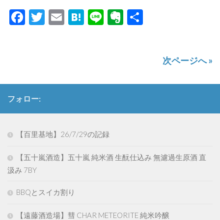
Facebook
Twitter
Email
Hatena
Line
Evernote
共
有
次ページへ »
フォロー:
【百里基地】26/7/29の記録
【五十嵐酒造】五十嵐 純米酒 生酛仕込み 無濾過生原酒 直
汲み 7BY
BBQとスイカ割り
【遠藤酒造場】彗 CHAR METEORITE 純米吟醸