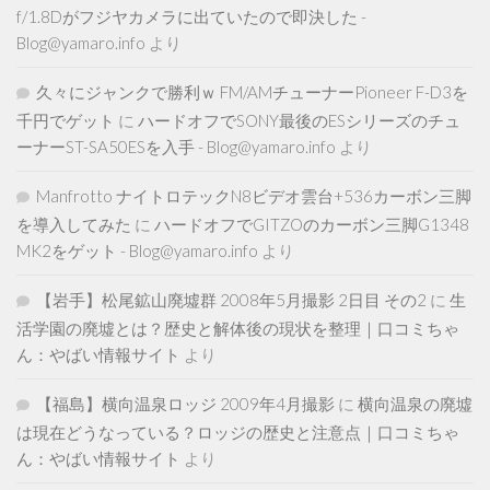
f/1.8Dがフジヤカメラに出ていたので即決した -
Blog@yamaro.info
より
久々にジャンクで勝利ｗ FM/AMチューナーPioneer F-D3を
千円でゲット
に
ハードオフでSONY最後のESシリーズのチュ
ーナーST-SA50ESを入手 - Blog@yamaro.info
より
Manfrotto ナイトロテックN8ビデオ雲台+536カーボン三脚
を導入してみた
に
ハードオフでGITZOのカーボン三脚G1348
MK2をゲット - Blog@yamaro.info
より
【岩手】松尾鉱山廃墟群 2008年5月撮影 2日目 その2
に
生
活学園の廃墟とは？歴史と解体後の現状を整理｜口コミちゃ
ん：やばい情報サイト
より
【福島】横向温泉ロッジ 2009年4月撮影
に
横向温泉の廃墟
は現在どうなっている？ロッジの歴史と注意点｜口コミちゃ
ん：やばい情報サイト
より