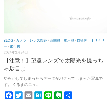
BLOG
/
カメラ・レンズ関連
/
戦闘機・軍用機
/
自衛隊・ミリタリ
ー
/
飛行機
2024年2月24日
【注意！】望遠レンズで太陽光を撮っち
ゃ駄目よ
やらかしてしまったらデータがバグってしまった写真で
す。 くるまのニュ...
Facebook
Twitter
Email
Hatena
Line
Evernote
共
有