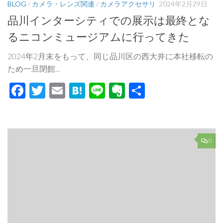
BLOG
/
カメラ・レンズ関連
/
カメラアクセサリ
2024年2月29日
品川インターシティでの展示は最終とな
るニコンミュージアムに行ってきた
2024年2月末をもって、同じ品川区の西大井に本社移転の
ため一旦閉館...
Facebook
Twitter
Email
Hatena
Line
Evernote
共
有
0