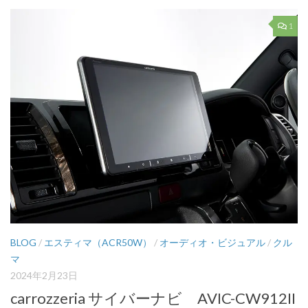
1
BLOG
/
エスティマ（ACR50W）
/
オーディオ・ビジュアル
/
クル
マ
2024年2月23日
carrozzeria サイバーナビ AVIC-CW912II