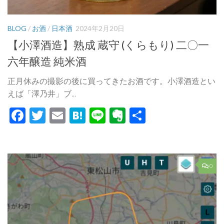
BLOG
/
お酒
/
日本酒
2024年2月20日
【小澤酒造】熟成 蔵守 (くらもり) 二〇一
六年醸造 純米酒
正月休みの撮影の後に買ってきたお酒です。小澤酒造とい
えば「澤乃井」ブ...
Facebook
Twitter
Email
Hatena
Line
Evernote
共
有
0