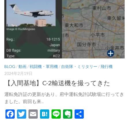
BLOG
/
動画
/
戦闘機・軍用機
/
自衛隊・ミリタリー
/
飛行機
2024年2月19日
【入間基地】C-2輸送機を撮ってきた
運転免許証の更新があり、府中運転免許試験場に行ってき
ました。前回も来...
Facebook
Twitter
Email
Hatena
Line
Evernote
共
有