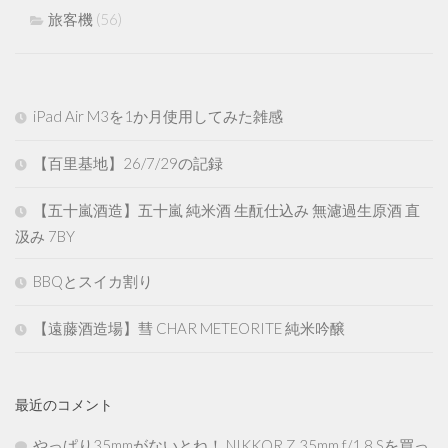
旅客機
(56)
iPad Air M3を1か月使用してみた雑感
【百里基地】26/7/29の記録
【五十嵐酒造】五十嵐 純米酒 生酛仕込み 無濾過生原酒 直
汲み 7BY
BBQとスイカ割り
【遠藤酒造場】彗 CHAR METEORITE 純米吟醸
最近のコメント
やっぱり35mmがないとね！ NIKKOR Z 35mm f/1.8 Sを買っ