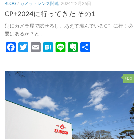
BLOG
/
カメラ・レンズ関連
2024年2月26日
CP+2024に行ってきた その1
別にカメラ屋で試せるし、あえて混んでいるCP+に行く必
要はあるか？と...
Facebook
Twitter
Email
Hatena
Line
Evernote
共
有
0