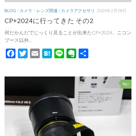
BLOG
/
カメラ・レンズ関連
/
カメラアクセサリ
2024年2月28日
CP+2024に行ってきた その2
何だかんだでじっくり見ることが出来たCP+2024、ニコン
ブース以外...
Facebook
Twitter
Email
Hatena
Line
Evernote
共
有
0