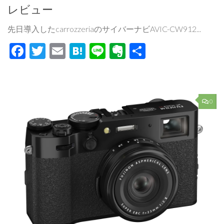
レビュー
先日導入したcarrozzeriaのサイバーナビAVIC-CW912...
Facebook
Twitter
Email
Hatena
Line
Evernote
共
有
0