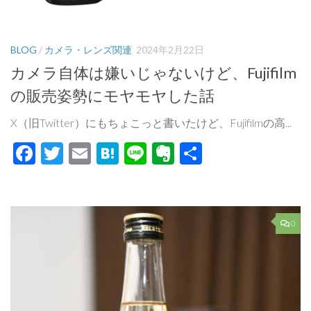
BLOG
/
カメラ・レンズ関連
2024年2月22日
カメラ自体は嫌いじゃないけど、Fujifilm
の販売姿勢にモヤモヤした話
X（旧Twitter）にもちょこっと書いたけど、Fujifilmの高...
Facebook
Twitter
Email
Hatena
Line
Evernote
共
有
0