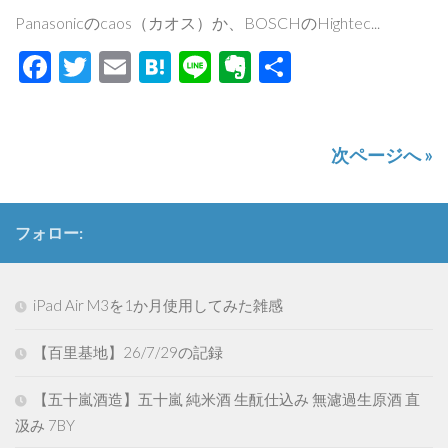
Panasonicのcaos（カオス）か、BOSCHのHightec...
Facebook
Twitter
Email
Hatena
Line
Evernote
共
有
次ページへ »
フォロー:
iPad Air M3を1か月使用してみた雑感
【百里基地】26/7/29の記録
【五十嵐酒造】五十嵐 純米酒 生酛仕込み 無濾過生原酒 直
汲み 7BY