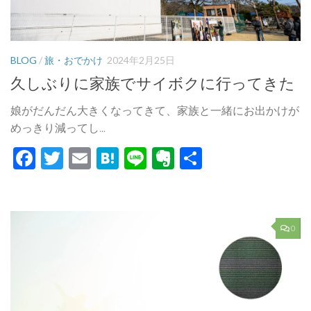
BLOG
/
旅・おでかけ
2024年2月25日
久しぶりに家族でサイボクに行ってきた
娘がだんだん大きくなってきて、家族と一緒にお出かけが
めっきり減ってし...
Facebook
Twitter
Email
Hatena
Line
Evernote
共
有
0