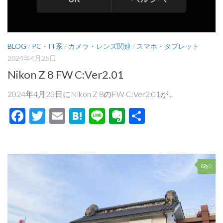
BLOG
/
PC・IT系
/
カメラ・レンズ関連
/
スマホ・タブレット
2024年4月25日
Nikon Z 8 FW C:Ver2.01
2024年4月23日にNikon Z 8のFW C:Ver2.01が...
Facebook
Twitter
Email
Hatena
Line
Evernote
共
有
0