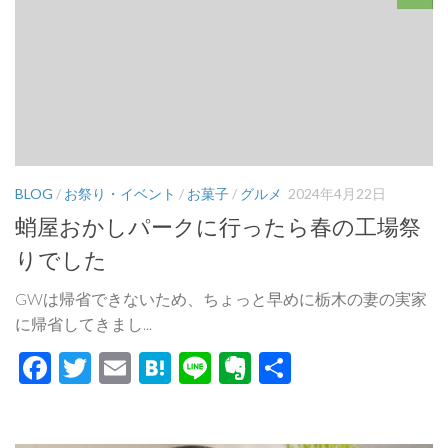
BLOG
/
お祭り・イベント
/
お菓子
/
グルメ
2024年4月22日
蛸屋おかしパークに行ったら春の工場祭
りでした
GWは帰省できないため、ちょっと早めに栃木の妻の実家
に帰省してきまし...
Facebook
Twitter
Email
Hatena
Line
Evernote
共
有