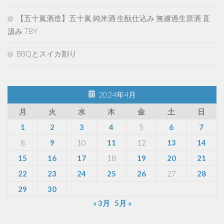
【五十嵐酒造】五十嵐 純米酒 生酛仕込み 無濾過生原酒 直
汲み 7BY
BBQとスイカ割り
2024年4月
月
火
水
木
金
土
日
1
2
3
4
5
6
7
8
9
10
11
12
13
14
15
16
17
18
19
20
21
22
23
24
25
26
27
28
29
30
« 3月
5月 »