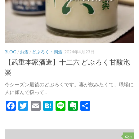
BLOG
/
お酒
/
どぶろく・濁酒
2024年4月23日
【武重本家酒造】十二六 どぶろく甘酸泡
楽
今シーズン最後のどぶろくです。妻が飲みたくて、職場に
人に頼んで扱って...
Facebook
Twitter
Email
Hatena
Line
Evernote
共
有
0