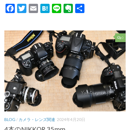
Facebook
Twitter
Email
Hatena
Line
Evernote
共
有
0
BLOG
/
カメラ・レンズ関連
2024年4月20日
4本のNIKKOR 35mm