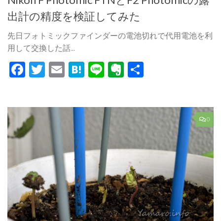
出計の精度を検証してみた
先日フォトミックファインダーの電池切れで代用電池を利
用して交換した話...
Facebook
Twitter
Email
Hatena
Line
Evernote
共
有
0