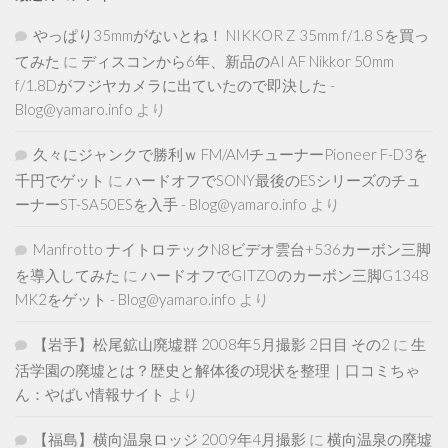
やっぱり35mmがないとね！ NIKKOR Z 35mm f/1.8 Sを買っ
てみた
に
ディスコンから6年、新品のAI AF Nikkor 50mm
f/1.8Dがフジヤカメラに出ていたので即決した -
Blog@yamaro.info
より
久々にジャンクで勝利ｗ FM/AMチューナーPioneer F-D3を
千円でゲット
に
ハードオフでSONY最後のESシリーズのチュ
ーナーST-SA50ESを入手 - Blog@yamaro.info
より
Manfrotto ナイトロテックN8ビデオ雲台+536カーボン三脚
を導入してみた
に
ハードオフでGITZOのカーボン三脚G1348
MK2をゲット - Blog@yamaro.info
より
【岩手】松尾鉱山廃墟群 2008年5月撮影 2日目 その2
に
生
活学園の廃墟とは？歴史と解体後の現状を整理｜口コミちゃ
ん：やばい情報サイト
より
【福島】横向温泉ロッジ 2009年4月撮影
に
横向温泉の廃墟