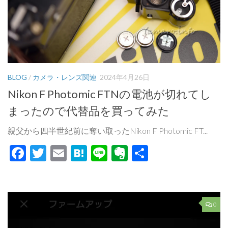
BLOG
/
カメラ・レンズ関連
2024年4月26日
Nikon F Photomic FTNの電池が切れてし
まったので代替品を買ってみた
親父から四半世紀前に奪い取ったNikon F Photomic FT...
Facebook
Twitter
Email
Hatena
Line
Evernote
共
有
0