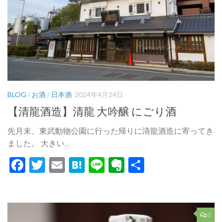
BLOG
/
お酒
/
日本酒
2024年4月24日
【清龍酒造】清龍 大吟醸 にごり酒
先月末、東武動物公園に行った帰りに清龍酒造に寄ってき
ました。 大きい...
Facebook
Twitter
Email
Hatena
Line
Evernote
共
有
0