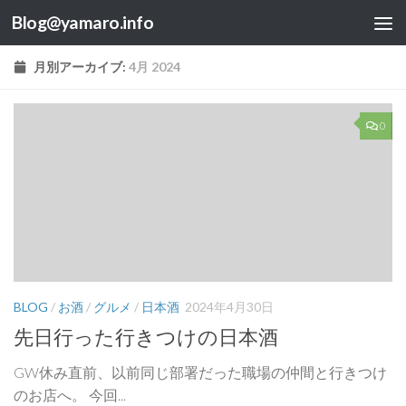
Blog@yamaro.info
コンテンツへスキップ
月別アーカイブ:
4月 2024
0
BLOG
/
お酒
/
グルメ
/
日本酒
2024年4月30日
先日行った行きつけの日本酒
GW休み直前、以前同じ部署だった職場の仲間と行きつけ
のお店へ。 今回...