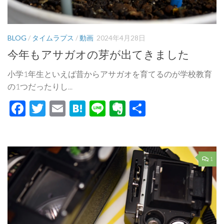
BLOG
/
タイムラプス
/
動画
2024年4月28日
今年もアサガオの芽が出てきました
小学1年生といえば昔からアサガオを育てるのが学校教育
の1つだったりし...
Facebook
Twitter
Email
Hatena
Line
Evernote
共
有
1