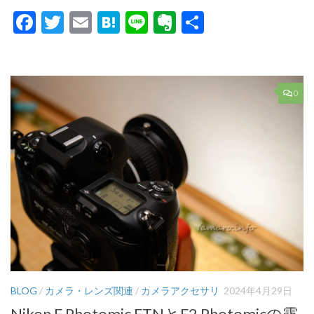
Facebook
Twitter
Email
Hatena
Line
Evernote
共
有
0
BLOG
/
カメラ・レンズ関連
/
カメラアクセサリ
2024年4月29日
Nikon F Photomic FTNとF2 Photomicの露