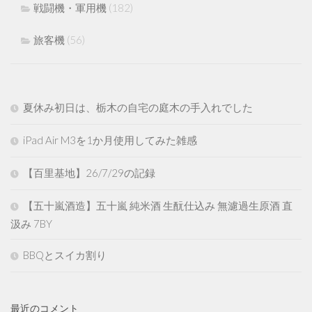
戦闘機・軍用機
(182)
旅客機
(56)
夏休み初日は、栃木の自宅の庭木の手入れでした
iPad Air M3を1か月使用してみた雑感
【百里基地】26/7/29の記録
【五十嵐酒造】五十嵐 純米酒 生酛仕込み 無濾過生原酒 直
汲み 7BY
BBQとスイカ割り
最近のコメント