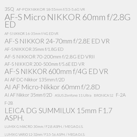
3SQ
AF-P DX NIKKOR 18-55mm f/3.5-5.6G VR
AF-S Micro NIKKOR 60mm f/2.8G
ED
AF-S NIKKOR 16-35mm f/4G ED VR
AF-S NIKKOR 24-70mm f/2.8E ED VR
AF-S NIKKOR 35mm f/1.8G ED
AF-S NIKKOR 70-200mm f/2.8G ED VRII
AF-S NIKKOR 200-500mm f/5.6E ED VR
AF-S NIKKOR 600mm f/4G ED VR
AI AF DC-Nikkor 135mm f/2D
AI AF Micro-Nikkor 60mm f/2.8D
AI AF Nikkor 35mm f/2D
F-2A
ASUS Zenfone 11 Ultra
BRONICA S2
F-2B
LEICA DG SUMMILUX 15mm F1.7
ASPH.
LUMIX G MACRO 30mm / F2.8 ASPH. / MEGA O.I.S.
LUMIX G VARIO 12-32mm / F3.5-5.6 ASPH. / MEGA O.I.S.