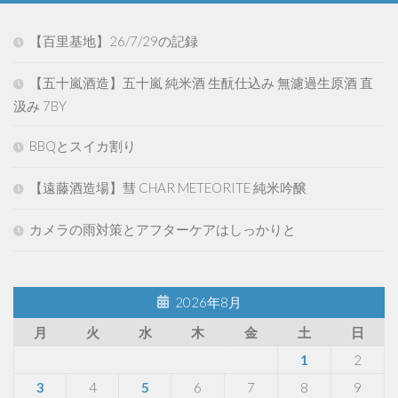
【百里基地】26/7/29の記録
【五十嵐酒造】五十嵐 純米酒 生酛仕込み 無濾過生原酒 直
汲み 7BY
BBQとスイカ割り
【遠藤酒造場】彗 CHAR METEORITE 純米吟醸
カメラの雨対策とアフターケアはしっかりと
2026年8月
月
火
水
木
金
土
日
1
2
3
4
5
6
7
8
9