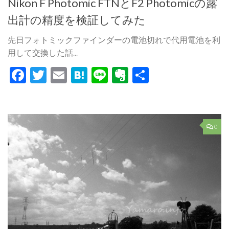
Nikon F Photomic FTNとF2 Photomicの露
出計の精度を検証してみた
先日フォトミックファインダーの電池切れで代用電池を利
用して交換した話...
Facebook
Twitter
Email
Hatena
Line
Evernote
共
有
0