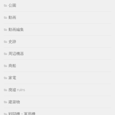
公園
動画
動画編集
史跡
周辺機器
商船
家電
廃墟 ruins
建築物
戦闘機・軍用機