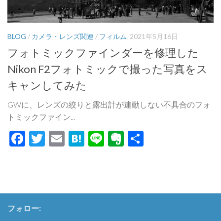
BLOG
/
カメラ・レンズ関連
/
フィルム
2021年5月16日
フォトミックファインダーを修理した
Nikon F2フォトミックで撮った写真をス
キャンしてみた
GWに、レンズの絞りと露出計が連動しない不具合のフォ
トミックファイン...
Facebook
Twitter
Email
Hatena
Line
Evernote
共
有
フォロー: