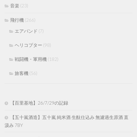
音楽
(23)
飛行機
(266)
エアバンド
(7)
ヘリコプター
(98)
戦闘機・軍用機
(182)
旅客機
(56)
【百里基地】26/7/29の記録
【五十嵐酒造】五十嵐 純米酒 生酛仕込み 無濾過生原酒 直
汲み 7BY