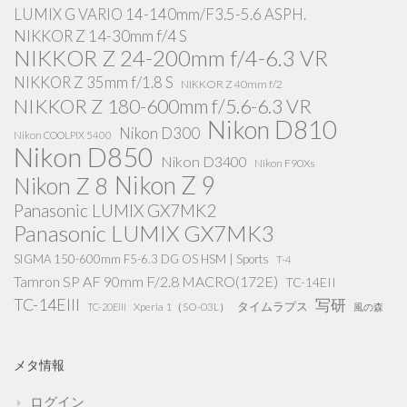
LUMIX G VARIO 14-140mm/F3.5-5.6 ASPH.
NIKKOR Z 14-30mm f/4 S
NIKKOR Z 24-200mm f/4-6.3 VR
NIKKOR Z 35mm f/1.8 S
NIKKOR Z 40mm f/2
NIKKOR Z 180-600mm f/5.6-6.3 VR
Nikon D810
Nikon D300
Nikon COOLPIX 5400
Nikon D850
Nikon D3400
Nikon F90Xs
Nikon Z 9
Nikon Z 8
Panasonic LUMIX GX7MK2
Panasonic LUMIX GX7MK3
SIGMA 150-600mm F5-6.3 DG OS HSM | Sports
T-4
Tamron SP AF 90mm F/2.8 MACRO(172E)
TC-14EII
TC-14EIII
写研
タイムラプス
Xperia 1（SO-03L）
TC-20EIII
風の森
メタ情報
ログイン