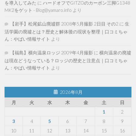
を導入してみた
に
ハードオフでGITZOのカーボン三脚G1348
MK2をゲット - Blog@yamaro.info
より
【岩手】松尾鉱山廃墟群 2008年5月撮影 2日目 その2
に
生
活学園の廃墟とは？歴史と解体後の現状を整理｜口コミちゃ
ん：やばい情報サイト
より
【福島】横向温泉ロッジ 2009年4月撮影
に
横向温泉の廃墟
は現在どうなっている？ロッジの歴史と注意点｜口コミちゃ
ん：やばい情報サイト
より
2026年8月
月
火
水
木
金
土
日
1
2
3
4
5
6
7
8
9
10
11
12
13
14
15
16