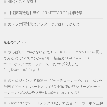
BBQとスイカ割り
【遠藤酒造場】彗 CHAR METEORITE 純米吟醸
カメラの雨対策とアフターケアはしっかりと
最近のコメント
やっぱり35mmがないとね！ NIKKOR Z 35mm f/1.8 Sを買っ
てみた
に
ディスコンから6年、新品のAI AF Nikkor 50mm
f/1.8Dがフジヤカメラに出ていたので即決した -
Blog@yamaro.info
より
久々にジャンクで勝利ｗ FM/AMチューナーPioneer F-D3を
千円でゲット
に
ハードオフでSONY最後のESシリーズのチュ
ーナーST-SA50ESを入手 - Blog@yamaro.info
より
Manfrotto ナイトロテックN8ビデオ雲台+536カーボン三脚