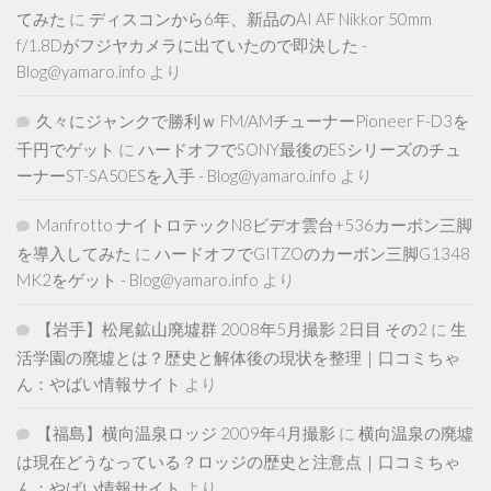
てみた
に
ディスコンから6年、新品のAI AF Nikkor 50mm
f/1.8Dがフジヤカメラに出ていたので即決した -
Blog@yamaro.info
より
久々にジャンクで勝利ｗ FM/AMチューナーPioneer F-D3を
千円でゲット
に
ハードオフでSONY最後のESシリーズのチュ
ーナーST-SA50ESを入手 - Blog@yamaro.info
より
Manfrotto ナイトロテックN8ビデオ雲台+536カーボン三脚
を導入してみた
に
ハードオフでGITZOのカーボン三脚G1348
MK2をゲット - Blog@yamaro.info
より
【岩手】松尾鉱山廃墟群 2008年5月撮影 2日目 その2
に
生
活学園の廃墟とは？歴史と解体後の現状を整理｜口コミちゃ
ん：やばい情報サイト
より
【福島】横向温泉ロッジ 2009年4月撮影
に
横向温泉の廃墟
は現在どうなっている？ロッジの歴史と注意点｜口コミちゃ
ん：やばい情報サイト
より