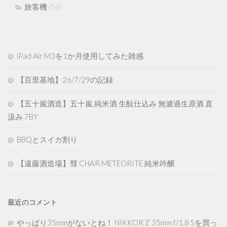
旅客機
(56)
iPad Air M3を1か月使用してみた雑感
【百里基地】26/7/29の記録
【五十嵐酒造】五十嵐 純米酒 生酛仕込み 無濾過生原酒 直
汲み 7BY
BBQとスイカ割り
【遠藤酒造場】彗 CHAR METEORITE 純米吟醸
最近のコメント
やっぱり35mmがないとね！ NIKKOR Z 35mm f/1.8 Sを買っ