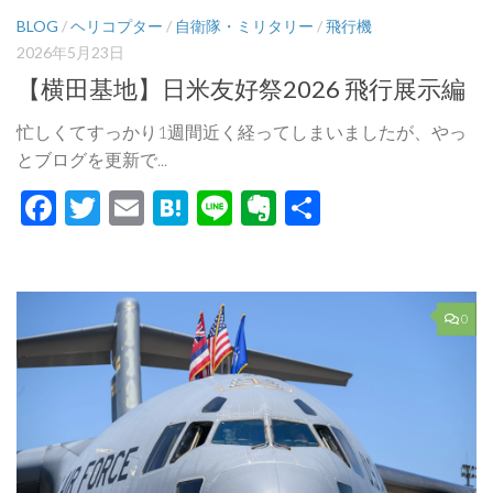
BLOG
/
ヘリコプター
/
自衛隊・ミリタリー
/
飛行機
2026年5月23日
【横田基地】日米友好祭2026 飛行展示編
忙しくてすっかり1週間近く経ってしまいましたが、やっ
とブログを更新で...
Facebook
Twitter
Email
Hatena
Line
Evernote
共
有
0