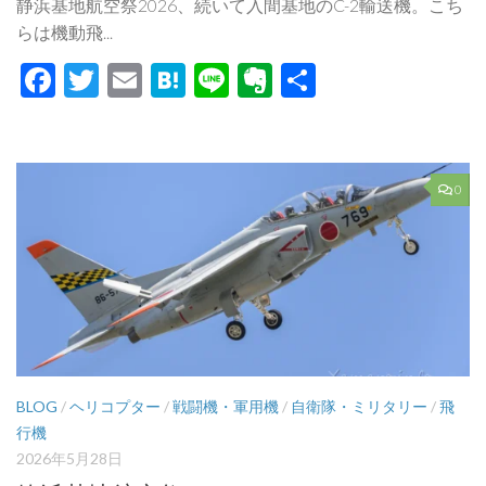
静浜基地航空祭2026、続いて入間基地のC-2輸送機。こち
らは機動飛...
Facebook
Twitter
Email
Hatena
Line
Evernote
共
有
0
BLOG
/
ヘリコプター
/
戦闘機・軍用機
/
自衛隊・ミリタリー
/
飛
行機
2026年5月28日