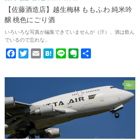
【佐藤酒造店】越生梅林 ももふわ 純米吟
醸 桃色にごり酒
いろいろな写真が編集できていませんが（汗）、酒は飲ん
でいるので忘れな...
Facebook
Twitter
Email
Hatena
Line
Evernote
共
有
0