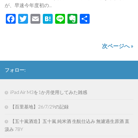
が、早速今年度初の...
Facebook
Twitter
Email
Hatena
Line
Evernote
共
有
次ページへ »
フォロー:
iPad Air M3を1か月使用してみた雑感
【百里基地】26/7/29の記録
【五十嵐酒造】五十嵐 純米酒 生酛仕込み 無濾過生原酒 直
汲み 7BY