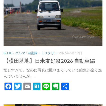
BLOG
/
クルマ
/
自衛隊・ミリタリー
2026年5月17日
【横田基地】日米友好祭2026 自動車編
忙しすぎて、なのに写真は撮りまくっていて編集が全く進
んでいませんが、...
Facebook
Twitter
Email
Hatena
Line
Evernote
共
有