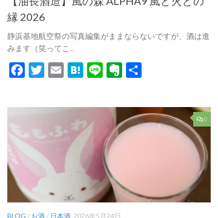
【油長酒造】風の森 ALPHA9 風と火との
縁 2026
静浜基地航空祭の写真編集がままならないですが、酒は進
みます（笑ってこ...
Facebook
Twitter
Email
Hatena
Line
Evernote
共
有
0
BLOG
/
お酒
/
日本酒
2026年5月24日