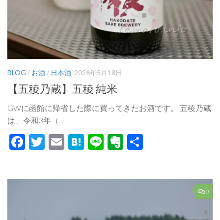
BLOG
/
お酒
/
日本酒
2026年5月18日
【五稜乃蔵】五稜 純米
GWに函館に帰省した際に買ってきたお酒です。 五稜乃蔵
は、令和3年（...
Facebook
Twitter
Email
Hatena
Line
Evernote
共
有
0