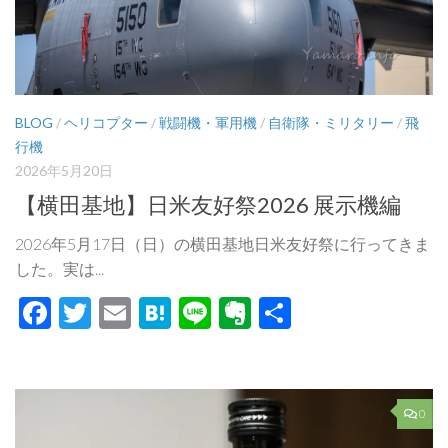
BLOG
/
ヘリコプター
/
戦闘機・軍用機
/
自衛隊・ミリタリー
/
飛
行機
2026年5月20日
【横田基地】日米友好祭2026 展示機編
2026年5月17日（日）の横田基地日米友好祭に行ってきま
した。実は...
Facebook
Twitter
Email
Hatena
Line
Evernote
共
有
0