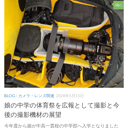
0
BLOG
/
カメラ・レンズ関連
2026年5月15日
娘の中学の体育祭を広報として撮影と今
後の撮影機材の展望
今年度から娘が中高一貫校の中学部へ入学となりました