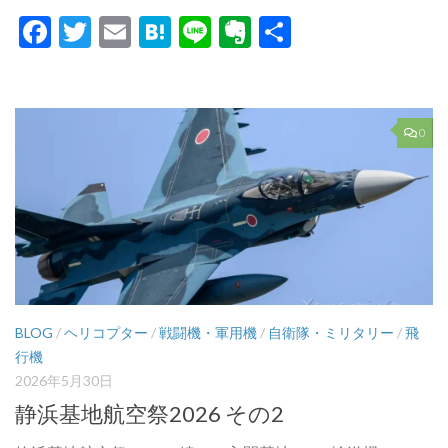
Facebook
Twitter
Email
Hatena
Line
Evernote
共
有
0
BLOG
/
ヘリコプター
/
戦闘機・軍用機
/
自衛隊・ミリタリー
/
飛
行機
2026年5月30日
静浜基地航空祭2026 その2