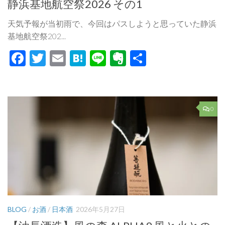
静浜基地航空祭2026 その1
天気予報が当初雨で、今回はパスしようと思っていた静浜
基地航空祭202...
Facebook
Twitter
Email
Hatena
Line
Evernote
共
有
0
BLOG
/
お酒
/
日本酒
2026年5月27日