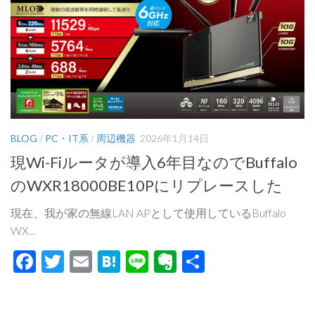
BLOG
/
PC・IT系
/
周辺機器
2026年1月14日
現Wi-Fiルータが導入6年目なのでBuffalo
のWXR18000BE10Pにリプレースした
現在、我が家の無線LAN APとして使用しているBuffalo
WX...
Facebook
Twitter
Email
Hatena
Line
Evernote
共
有