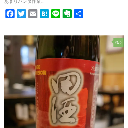
あまりハンダ作業...
Facebook
Twitter
Email
Hatena
Line
Evernote
共
有
0