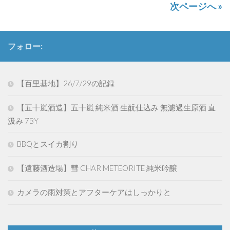
次ページへ »
フォロー:
【百里基地】26/7/29の記録
【五十嵐酒造】五十嵐 純米酒 生酛仕込み 無濾過生原酒 直
汲み 7BY
BBQとスイカ割り
【遠藤酒造場】彗 CHAR METEORITE 純米吟醸
カメラの雨対策とアフターケアはしっかりと