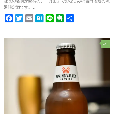
社長の名前が銘柄の、「月山」でおなじみの吉田酒造の流
通限定酒です。 ...
Facebook
Twitter
Email
Hatena
Line
Evernote
共
有
0