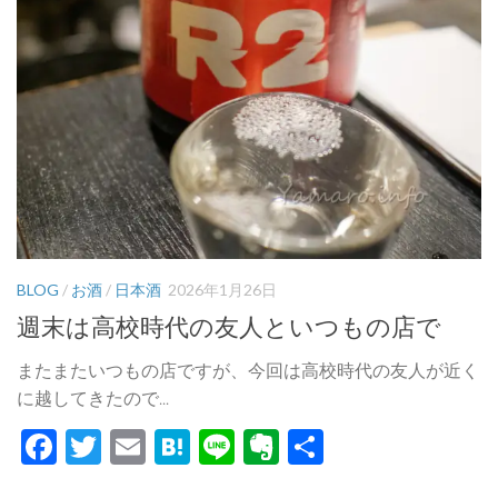
BLOG
/
お酒
/
日本酒
2026年1月26日
週末は高校時代の友人といつもの店で
またまたいつもの店ですが、今回は高校時代の友人が近く
に越してきたので...
Facebook
Twitter
Email
Hatena
Line
Evernote
共
有