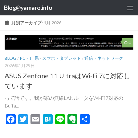
Blog@yamaro.info
コンテンツへスキップ
月別アーカイブ:
1月 2026
0
BLOG
/
PC・IT系
/
スマホ・タブレット
/
通信・ネットワーク
2026年1月29日
ASUS Zenfone 11 UltraはWi-Fi 7に対応し
ています
って話です。我が家の無線LANルータをWi-Fi 7対応の
Buffa...
Facebook
Twitter
Email
Hatena
Line
Evernote
共
有