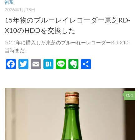
術系
2026年1月18日
15年物のブルーレイレコーダー東芝RD-
X10のHDDを交換した
2011年に購入した東芝のブルーれーレコーダーRD-X10。
当時まだ...
Facebook
Twitter
Email
Hatena
Line
Evernote
共
有
0