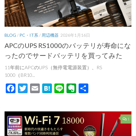
BLOG
/
PC・IT系
/
周辺機器
2026年1月16日
APCのUPS RS1000のバッテリが寿命にな
ったのでサードバッテリを買ってみた
11年前にAPCのUPS（無停電電源装置）、RS
1000（BR10...
Facebook
Twitter
Email
Hatena
Line
Evernote
共
有
1