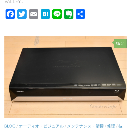
VALLEY...
Facebook
Twitter
Email
Hatena
Line
Evernote
共
有
14
BLOG
/
オーディオ・ビジュアル
/
メンテナンス・清掃
/
修理
/
技