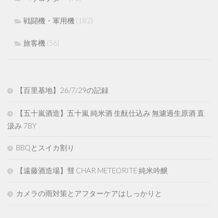
戦闘機・軍用機
(182)
旅客機
(56)
【百里基地】26/7/29の記録
【五十嵐酒造】五十嵐 純米酒 生酛仕込み 無濾過生原酒 直
汲み 7BY
BBQとスイカ割り
【遠藤酒造場】彗 CHAR METEORITE 純米吟醸
カメラの雨対策とアフターケアはしっかりと