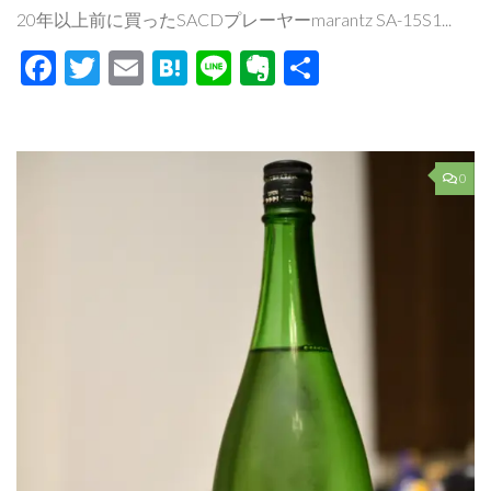
20年以上前に買ったSACDプレーヤーmarantz SA-15S1...
Facebook
Twitter
Email
Hatena
Line
Evernote
共
有
0