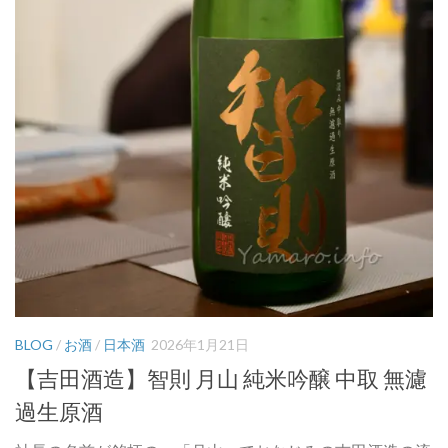
BLOG
/
お酒
/
日本酒
2026年1月21日
【吉田酒造】智則 月山 純米吟醸 中取 無濾
過生原酒