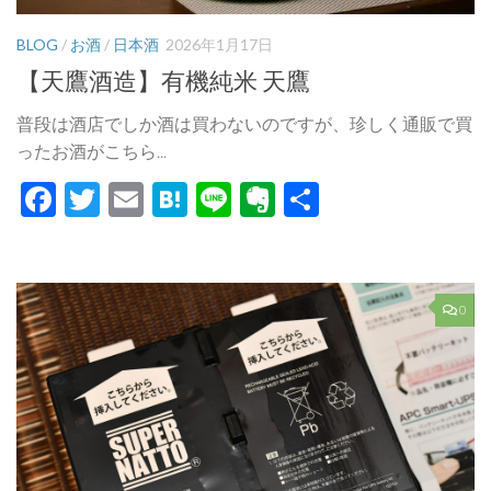
BLOG
/
お酒
/
日本酒
2026年1月17日
【天鷹酒造】有機純米 天鷹
普段は酒店でしか酒は買わないのですが、珍しく通販で買
ったお酒がこちら...
Facebook
Twitter
Email
Hatena
Line
Evernote
共
有
0