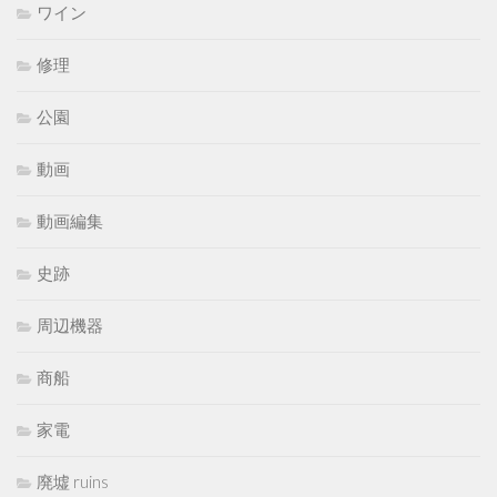
ワイン
修理
公園
動画
動画編集
史跡
周辺機器
商船
家電
廃墟 ruins