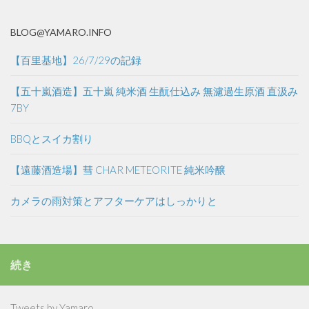
BLOG@YAMARO.INFO
【百里基地】26/7/29の記録
【五十嵐酒造】五十嵐 純米酒 生酛仕込み 無濾過生原酒 直汲み
7BY
BBQとスイカ割り
【遠藤酒造場】彗 CHAR METEORITE 純米吟醸
カメラの雨対策とアフターケアはしっかりと
続き
Tweets by Yamaro