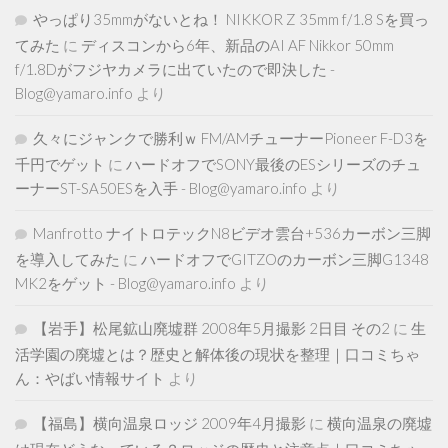
やっぱり35mmがないとね！ NIKKOR Z 35mm f/1.8 Sを買っ
てみた
に
ディスコンから6年、新品のAI AF Nikkor 50mm
f/1.8Dがフジヤカメラに出ていたので即決した -
Blog@yamaro.info
より
久々にジャンクで勝利ｗ FM/AMチューナーPioneer F-D3を
千円でゲット
に
ハードオフでSONY最後のESシリーズのチュ
ーナーST-SA50ESを入手 - Blog@yamaro.info
より
Manfrotto ナイトロテックN8ビデオ雲台+536カーボン三脚
を導入してみた
に
ハードオフでGITZOのカーボン三脚G1348
MK2をゲット - Blog@yamaro.info
より
【岩手】松尾鉱山廃墟群 2008年5月撮影 2日目 その2
に
生
活学園の廃墟とは？歴史と解体後の現状を整理｜口コミちゃ
ん：やばい情報サイト
より
【福島】横向温泉ロッジ 2009年4月撮影
に
横向温泉の廃墟