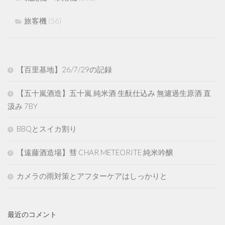
旅客機
(56)
【百里基地】26/7/29の記録
【五十嵐酒造】五十嵐 純米酒 生酛仕込み 無濾過生原酒 直
汲み 7BY
BBQとスイカ割り
【遠藤酒造場】彗 CHAR METEORITE 純米吟醸
カメラの雨対策とアフターケアはしっかりと
最近のコメント