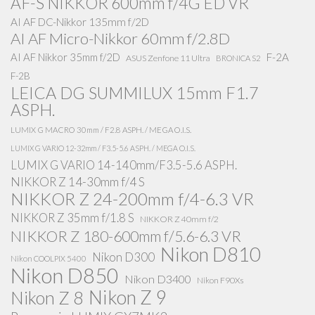
AF-S NIKKOR 600mm f/4G ED VR
AI AF DC-Nikkor 135mm f/2D
AI AF Micro-Nikkor 60mm f/2.8D
AI AF Nikkor 35mm f/2D
F-2A
ASUS Zenfone 11 Ultra
BRONICA S2
F-2B
LEICA DG SUMMILUX 15mm F1.7
ASPH.
LUMIX G MACRO 30mm / F2.8 ASPH. / MEGA O.I.S.
LUMIX G VARIO 12-32mm / F3.5-5.6 ASPH. / MEGA O.I.S.
LUMIX G VARIO 14-140mm/F3.5-5.6 ASPH.
NIKKOR Z 14-30mm f/4 S
NIKKOR Z 24-200mm f/4-6.3 VR
NIKKOR Z 35mm f/1.8 S
NIKKOR Z 40mm f/2
NIKKOR Z 180-600mm f/5.6-6.3 VR
Nikon D810
Nikon D300
Nikon COOLPIX 5400
Nikon D850
Nikon D3400
Nikon F90Xs
Nikon Z 9
Nikon Z 8