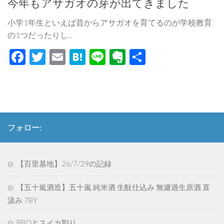
今年もアサガオの芽が出てきました
小学1年生といえば昔からアサガオを育てるのが学校教育
の1つだったりし...
Facebook
Twitter
Email
Hatena
Line
Evernote
共
有
フォロー:
【百里基地】26/7/29の記録
【五十嵐酒造】五十嵐 純米酒 生酛仕込み 無濾過生原酒 直
汲み 7BY
BBQとスイカ割り