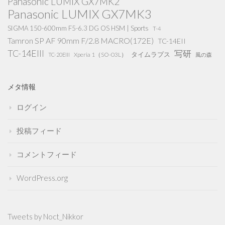
Panasonic LUMIX GX7MK2
Panasonic LUMIX GX7MK3
SIGMA 150-600mm F5-6.3 DG OS HSM | Sports
T-4
Tamron SP AF 90mm F/2.8 MACRO(172E)
TC-14EII
TC-14EIII
写研
タイムラプス
Xperia 1（SO-03L）
TC-20EIII
風の森
メタ情報
ログイン
投稿フィード
コメントフィード
WordPress.org
Tweets by Noct_Nikkor