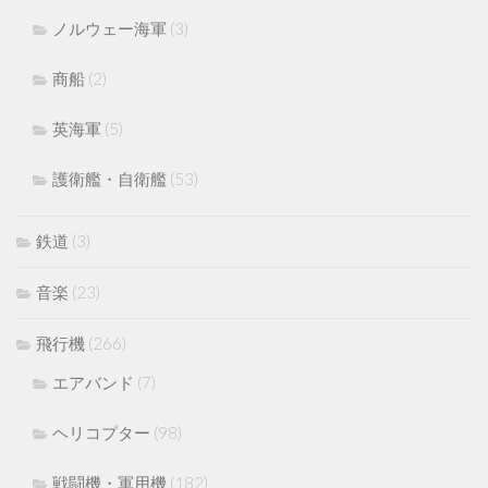
ノルウェー海軍
(3)
商船
(2)
英海軍
(5)
護衛艦・自衛艦
(53)
鉄道
(3)
音楽
(23)
飛行機
(266)
エアバンド
(7)
ヘリコプター
(98)
戦闘機・軍用機
(182)