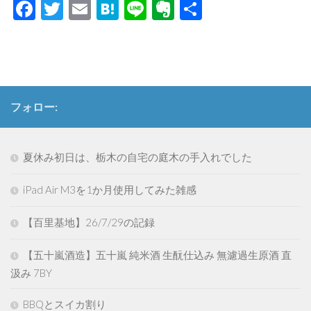
Facebook
Twitter
Email
Hatena
Line
Evernote
共
有
フォロー:
夏休み初日は、栃木の自宅の庭木の手入れでした
iPad Air M3を1か月使用してみた雑感
【百里基地】26/7/29の記録
【五十嵐酒造】五十嵐 純米酒 生酛仕込み 無濾過生原酒 直
汲み 7BY
BBQとスイカ割り