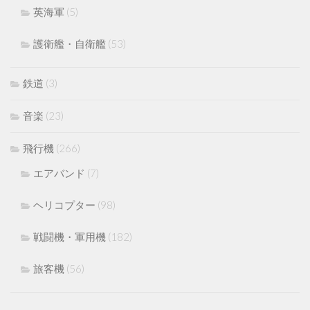
英海軍
(5)
護衛艦・自衛艦
(53)
鉄道
(3)
音楽
(23)
飛行機
(266)
エアバンド
(7)
ヘリコプター
(98)
戦闘機・軍用機
(182)
旅客機
(56)