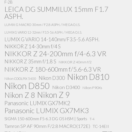
F-2B
LEICA DG SUMMILUX 15mm F1.7
ASPH.
LUMIX G MACRO 30mm / F2.8 ASPH. / MEGA O.I.S.
LUMIX G VARIO 12-32mm / F3.5-5.6 ASPH. / MEGA O.I.S.
LUMIX G VARIO 14-140mm/F3.5-5.6 ASPH.
NIKKOR Z 14-30mm f/4 S
NIKKOR Z 24-200mm f/4-6.3 VR
NIKKOR Z 35mm f/1.8 S
NIKKOR Z 40mm f/2
NIKKOR Z 180-600mm f/5.6-6.3 VR
Nikon D810
Nikon D300
Nikon COOLPIX 5400
Nikon D850
Nikon D3400
Nikon F90Xs
Nikon Z 9
Nikon Z 8
Panasonic LUMIX GX7MK2
Panasonic LUMIX GX7MK3
SIGMA 150-600mm F5-6.3 DG OS HSM | Sports
T-4
Tamron SP AF 90mm F/2.8 MACRO(172E)
TC-14EII