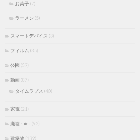
お菓子
(7)
ラーメン
(5)
スマートデバイス
(3)
フィルム
(35)
公園
(59)
動画
(87)
タイムラプス
(40)
家電
(21)
廃墟 ruins
(92)
建築物
(139)