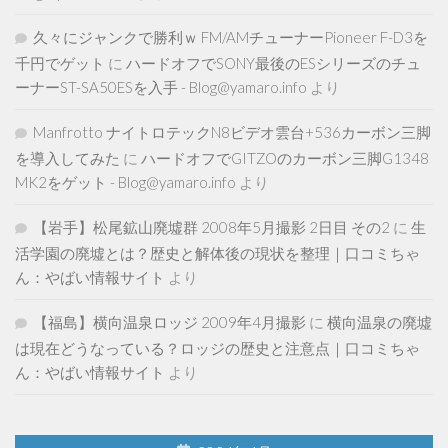
久々にジャンクで勝利ｗ FM/AMチューナーPioneer F-D3を
千円でゲット
に
ハードオフでSONY最後のESシリーズのチュ
ーナーST-SA50ESを入手 - Blog@yamaro.info
より
Manfrotto ナイトロテックN8ビデオ雲台+536カーボン三脚
を導入してみた
に
ハードオフでGITZOのカーボン三脚G1348
MK2をゲット - Blog@yamaro.info
より
【岩手】松尾鉱山廃墟群 2008年5月撮影 2日目 その2
に
生
活学園の廃墟とは？歴史と解体後の現状を整理｜口コミちゃ
ん：やばい情報サイト
より
【福島】横向温泉ロッジ 2009年4月撮影
に
横向温泉の廃墟
は現在どうなっている？ロッジの歴史と注意点｜口コミちゃ
ん：やばい情報サイト
より