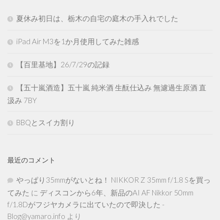
夏休み初日は、栃木の自宅の庭木の手入れでした
iPad Air M3を1か月使用してみた雑感
【百里基地】26/7/29の記録
【五十嵐酒造】五十嵐 純米酒 生酛仕込み 無濾過生原酒 直
汲み 7BY
BBQとスイカ割り
最近のコメント
やっぱり35mmがないとね！ NIKKOR Z 35mm f/1.8 Sを買っ
てみた
に
ディスコンから6年、新品のAI AF Nikkor 50mm
f/1.8Dがフジヤカメラに出ていたので即決した -
Blog@yamaro.info
より