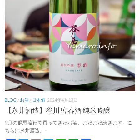
BLOG
/
お酒
/
日本酒
2024年4月13日
【永井酒造】谷川岳 春酒 純米吟醸
3月の群馬流行で買ってきたお酒、まだまだ続きます。こ
ちらは永井酒造、...