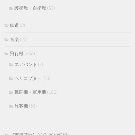
護衛艦・自衛艦
(53)
鉄道
(3)
音楽
(23)
飛行機
(266)
エアバンド
(7)
ヘリコプター
(98)
戦闘機・軍用機
(182)
旅客機
(56)
【百里基地】26/7/29の記録