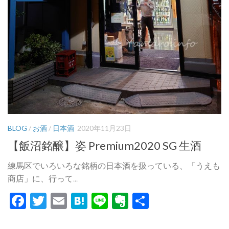
BLOG
/
お酒
/
日本酒
2020年11月23日
【飯沼銘醸】姿 Premium2020 SG 生酒
練馬区でいろいろな銘柄の日本酒を扱っている、「うえも
商店」に、行って...
Facebook
Twitter
Email
Hatena
Line
Evernote
共
有