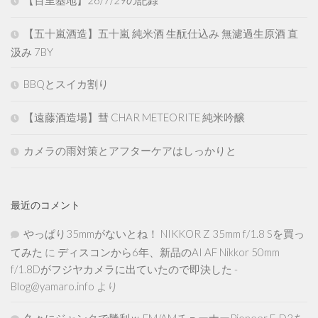
【五十嵐酒造】五十嵐 純米酒 生酛仕込み 無濾過生原酒 直
汲み 7BY
BBQとスイカ割り
【遠藤酒造場】彗 CHAR METEORITE 純米吟醸
カメラの雨対策とアフターケアはしっかりと
最近のコメント
やっぱり35mmがないとね！ NIKKOR Z 35mm f/1.8 Sを買っ
てみた
に
ディスコンから6年、新品のAI AF Nikkor 50mm
f/1.8Dがフジヤカメラに出ていたので即決した -
Blog@yamaro.info
より
久々にジャンクで勝利ｗ FM/AMチューナーPioneer F-D3を