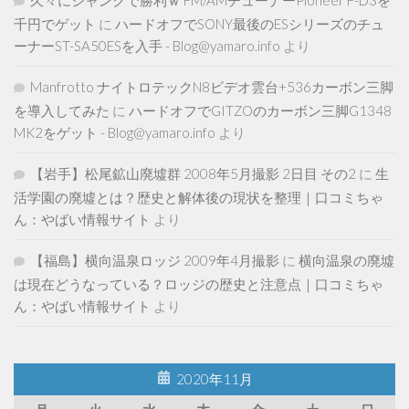
千円でゲット
に
ハードオフでSONY最後のESシリーズのチュ
ーナーST-SA50ESを入手 - Blog@yamaro.info
より
Manfrotto ナイトロテックN8ビデオ雲台+536カーボン三脚
を導入してみた
に
ハードオフでGITZOのカーボン三脚G1348
MK2をゲット - Blog@yamaro.info
より
【岩手】松尾鉱山廃墟群 2008年5月撮影 2日目 その2
に
生
活学園の廃墟とは？歴史と解体後の現状を整理｜口コミちゃ
ん：やばい情報サイト
より
【福島】横向温泉ロッジ 2009年4月撮影
に
横向温泉の廃墟
は現在どうなっている？ロッジの歴史と注意点｜口コミちゃ
ん：やばい情報サイト
より
2020年11月