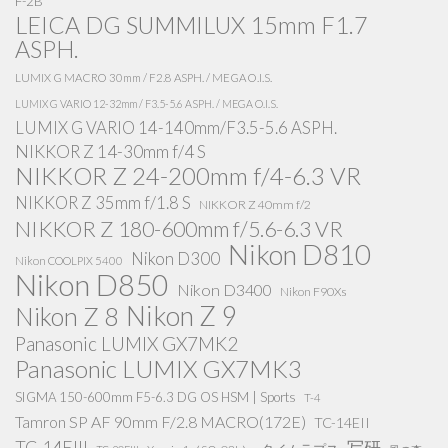
F-2B
LEICA DG SUMMILUX 15mm F1.7
ASPH.
LUMIX G MACRO 30mm / F2.8 ASPH. / MEGA O.I.S.
LUMIX G VARIO 12-32mm / F3.5-5.6 ASPH. / MEGA O.I.S.
LUMIX G VARIO 14-140mm/F3.5-5.6 ASPH.
NIKKOR Z 14-30mm f/4 S
NIKKOR Z 24-200mm f/4-6.3 VR
NIKKOR Z 35mm f/1.8 S
NIKKOR Z 40mm f/2
NIKKOR Z 180-600mm f/5.6-6.3 VR
Nikon D810
Nikon D300
Nikon COOLPIX 5400
Nikon D850
Nikon D3400
Nikon F90Xs
Nikon Z 9
Nikon Z 8
Panasonic LUMIX GX7MK2
Panasonic LUMIX GX7MK3
SIGMA 150-600mm F5-6.3 DG OS HSM | Sports
T-4
Tamron SP AF 90mm F/2.8 MACRO(172E)
TC-14EII
TC-14EIII
写研