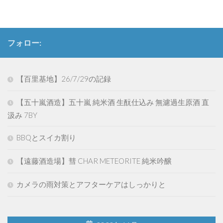
フォロー:
【百里基地】26/7/29の記録
【五十嵐酒造】五十嵐 純米酒 生酛仕込み 無濾過生原酒 直
汲み 7BY
BBQとスイカ割り
【遠藤酒造場】彗 CHAR METEORITE 純米吟醸
カメラの雨対策とアフターケアはしっかりと