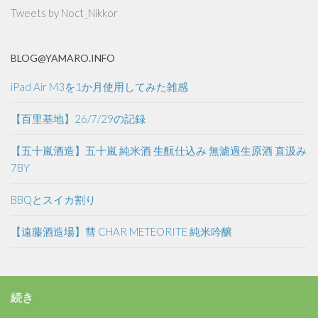
Tweets by Noct_Nikkor
BLOG@YAMARO.INFO
iPad Air M3を1か月使用してみた雑感
【百里基地】26/7/29の記録
【五十嵐酒造】五十嵐 純米酒 生酛仕込み 無濾過生原酒 直汲み
7BY
BBQとスイカ割り
【遠藤酒造場】彗 CHAR METEORITE 純米吟醸
続き