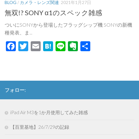
BLOG
/
カメラ・レンズ関連
2021年1月27日
無双!? SONY α1のスペック雑感
ついにSONYから登場したフラッグシップ機 SONYの新機
種発表、ま...
Facebook
Twitter
Email
Hatena
Line
Evernote
共
有
フォロー:
iPad Air M3を1か月使用してみた雑感
【百里基地】26/7/29の記録