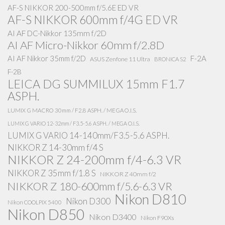
AF-S NIKKOR 200-500mm f/5.6E ED VR
AF-S NIKKOR 600mm f/4G ED VR
AI AF DC-Nikkor 135mm f/2D
AI AF Micro-Nikkor 60mm f/2.8D
AI AF Nikkor 35mm f/2D
F-2A
ASUS Zenfone 11 Ultra
BRONICA S2
F-2B
LEICA DG SUMMILUX 15mm F1.7
ASPH.
LUMIX G MACRO 30mm / F2.8 ASPH. / MEGA O.I.S.
LUMIX G VARIO 12-32mm / F3.5-5.6 ASPH. / MEGA O.I.S.
LUMIX G VARIO 14-140mm/F3.5-5.6 ASPH.
NIKKOR Z 14-30mm f/4 S
NIKKOR Z 24-200mm f/4-6.3 VR
NIKKOR Z 35mm f/1.8 S
NIKKOR Z 40mm f/2
NIKKOR Z 180-600mm f/5.6-6.3 VR
Nikon D810
Nikon D300
Nikon COOLPIX 5400
Nikon D850
Nikon D3400
Nikon F90Xs