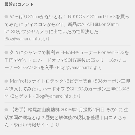
最近のコメント
やっぱり35mmがないとね！ NIKKOR Z 35mm f/1.8 Sを買っ
てみた
に
ディスコンから6年、新品のAI AF Nikkor 50mm
f/1.8Dがフジヤカメラに出ていたので即決した -
Blog@yamaro.info
より
久々にジャンクで勝利ｗ FM/AMチューナーPioneer F-D3を
千円でゲット
に
ハードオフでSONY最後のESシリーズのチュ
ーナーST-SA50ESを入手 - Blog@yamaro.info
より
Manfrotto ナイトロテックN8ビデオ雲台+536カーボン三脚
を導入してみた
に
ハードオフでGITZOのカーボン三脚G1348
MK2をゲット - Blog@yamaro.info
より
【岩手】松尾鉱山廃墟群 2008年5月撮影 2日目 その2
に
生
活学園の廃墟とは？歴史と解体後の現状を整理｜口コミちゃ
ん：やばい情報サイト
より