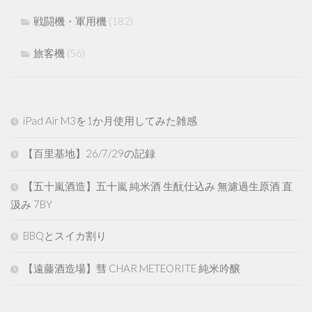
戦闘機・軍用機
(182)
旅客機
(56)
iPad Air M3を1か月使用してみた雑感
【百里基地】26/7/29の記録
【五十嵐酒造】五十嵐 純米酒 生酛仕込み 無濾過生原酒 直
汲み 7BY
BBQとスイカ割り
【遠藤酒造場】彗 CHAR METEORITE 純米吟醸