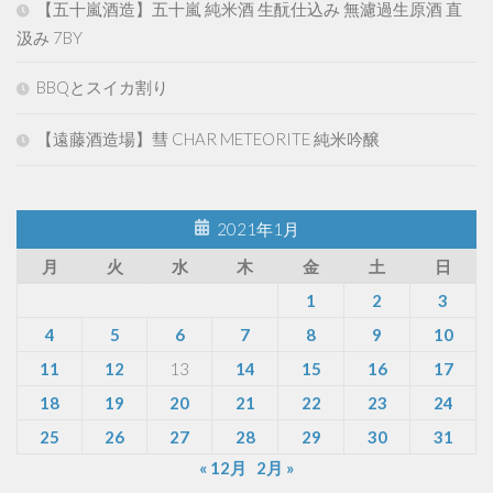
【五十嵐酒造】五十嵐 純米酒 生酛仕込み 無濾過生原酒 直
汲み 7BY
BBQとスイカ割り
【遠藤酒造場】彗 CHAR METEORITE 純米吟醸
2021年1月
月
火
水
木
金
土
日
1
2
3
4
5
6
7
8
9
10
11
12
13
14
15
16
17
18
19
20
21
22
23
24
25
26
27
28
29
30
31
« 12月
2月 »