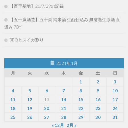
【百里基地】26/7/29の記録
【五十嵐酒造】五十嵐 純米酒 生酛仕込み 無濾過生原酒 直
汲み 7BY
BBQとスイカ割り
2021年1月
月
火
水
木
金
土
日
1
2
3
4
5
6
7
8
9
10
11
12
13
14
15
16
17
18
19
20
21
22
23
24
25
26
27
28
29
30
31
« 12月
2月 »