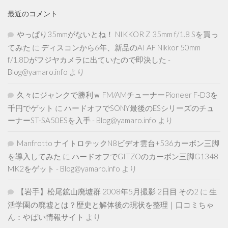
最近のコメント
やっぱり35mmがないとね！ NIKKOR Z 35mm f/1.8 Sを買っ
てみた
に
ディスコンから6年、新品のAI AF Nikkor 50mm
f/1.8Dがフジヤカメラに出ていたので即決した -
Blog@yamaro.info
より
久々にジャンクで勝利ｗ FM/AMチューナーPioneer F-D3を
千円でゲット
に
ハードオフでSONY最後のESシリーズのチュ
ーナーST-SA50ESを入手 - Blog@yamaro.info
より
Manfrotto ナイトロテックN8ビデオ雲台+536カーボン三脚
を導入してみた
に
ハードオフでGITZOのカーボン三脚G1348
MK2をゲット - Blog@yamaro.info
より
【岩手】松尾鉱山廃墟群 2008年5月撮影 2日目 その2
に
生
活学園の廃墟とは？歴史と解体後の現状を整理｜口コミちゃ
ん：やばい情報サイト
より