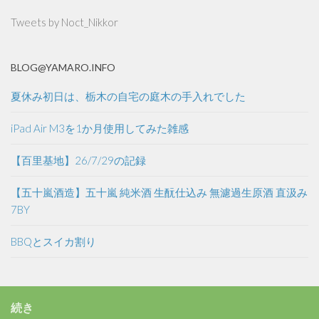
Tweets by Noct_Nikkor
BLOG@YAMARO.INFO
夏休み初日は、栃木の自宅の庭木の手入れでした
iPad Air M3を1か月使用してみた雑感
【百里基地】26/7/29の記録
【五十嵐酒造】五十嵐 純米酒 生酛仕込み 無濾過生原酒 直汲み
7BY
BBQとスイカ割り
続き