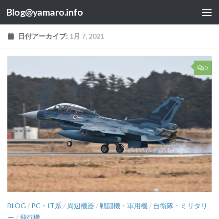
Blog@yamaro.info
コンテンツへスキップ
日付アーカイブ:
1月 7, 2021
0
BLOG
/
PC・IT系
/
周辺機器
/
戦闘機・軍用機
/
自衛隊・ミリタリ
ー
/
飛行機