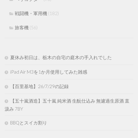
戦闘機・軍用機
(182)
旅客機
(56)
夏休み初日は、栃木の自宅の庭木の手入れでした
iPad Air M3を1か月使用してみた雑感
【百里基地】26/7/29の記録
【五十嵐酒造】五十嵐 純米酒 生酛仕込み 無濾過生原酒 直
汲み 7BY
BBQとスイカ割り