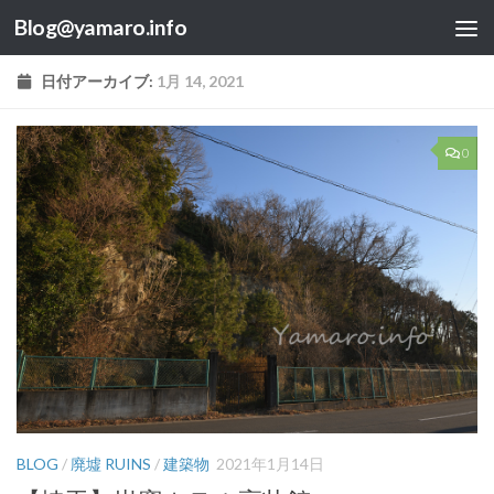
Blog@yamaro.info
コンテンツへスキップ
日付アーカイブ:
1月 14, 2021
0
BLOG
/
廃墟 RUINS
/
建築物
2021年1月14日