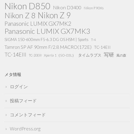
Nikon D850
Nikon D3400
Nikon F90Xs
Nikon Z 9
Nikon Z 8
Panasonic LUMIX GX7MK2
Panasonic LUMIX GX7MK3
SIGMA 150-600mm F5-6.3 DG OS HSM | Sports
T-4
Tamron SP AF 90mm F/2.8 MACRO(172E)
TC-14EII
TC-14EIII
写研
タイムラプス
Xperia 1（SO-03L）
TC-20EIII
風の森
メタ情報
ログイン
投稿フィード
コメントフィード
WordPress.org