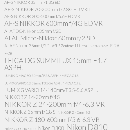
AF-S NIKKOR 35mm f/1.8G ED
AF-S NIKKOR 70-200mm f/2.8G ED VRII
AF-S NIKKOR 200-500mm f/5.6E ED VR
AF-S NIKKOR 600mm f/4G ED VR
AI AF DC-Nikkor 135mm f/2D
AI AF Micro-Nikkor 60mm f/2.8D
AI AF Nikkor 35mm f/2D
F-2A
ASUS Zenfone 11 Ultra
BRONICA S2
F-2B
LEICA DG SUMMILUX 15mm F1.7
ASPH.
LUMIX G MACRO 30mm / F2.8 ASPH. / MEGA O.I.S.
LUMIX G VARIO 12-32mm / F3.5-5.6 ASPH. / MEGA O.I.S.
LUMIX G VARIO 14-140mm/F3.5-5.6 ASPH.
NIKKOR Z 14-30mm f/4 S
NIKKOR Z 24-200mm f/4-6.3 VR
NIKKOR Z 35mm f/1.8 S
NIKKOR Z 40mm f/2
NIKKOR Z 180-600mm f/5.6-6.3 VR
Nikon D810
Nikon D300
Nikon COOLPIX 5400