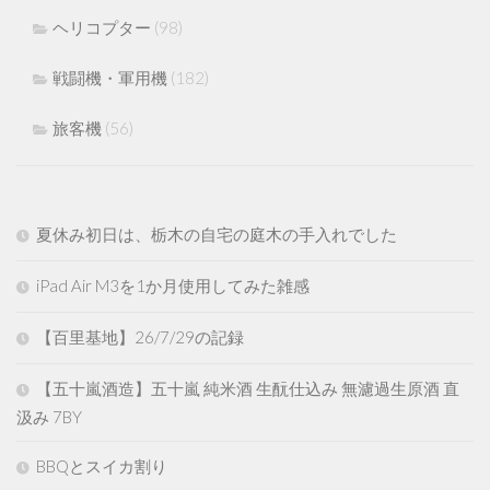
ヘリコプター
(98)
戦闘機・軍用機
(182)
旅客機
(56)
夏休み初日は、栃木の自宅の庭木の手入れでした
iPad Air M3を1か月使用してみた雑感
【百里基地】26/7/29の記録
【五十嵐酒造】五十嵐 純米酒 生酛仕込み 無濾過生原酒 直
汲み 7BY
BBQとスイカ割り