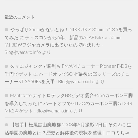
最近のコメント
やっぱり35mmがないとね！ NIKKOR Z 35mm f/1.8 Sを買っ
てみた
に
ディスコンから6年、新品のAI AF Nikkor 50mm
f/1.8Dがフジヤカメラに出ていたので即決した -
Blog@yamaro.info
より
久々にジャンクで勝利ｗ FM/AMチューナーPioneer F-D3を
千円でゲット
に
ハードオフでSONY最後のESシリーズのチュ
ーナーST-SA50ESを入手 - Blog@yamaro.info
より
Manfrotto ナイトロテックN8ビデオ雲台+536カーボン三脚
を導入してみた
に
ハードオフでGITZOのカーボン三脚G1348
MK2をゲット - Blog@yamaro.info
より
【岩手】松尾鉱山廃墟群 2008年5月撮影 2日目 その2
に
生
活学園の廃墟とは？歴史と解体後の現状を整理｜口コミちゃ