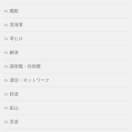
艦船
英海軍
草ヒロ
解体
護衛艦・自衛艦
通信・ネットワーク
鉄道
鉱山
音楽