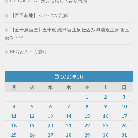
iPad Air M3を1か月使用してみた雑感
【百里基地】26/7/29の記録
【五十嵐酒造】五十嵐 純米酒 生酛仕込み 無濾過生原酒 直
汲み 7BY
BBQとスイカ割り
2021年1月
月
火
水
木
金
土
日
1
2
3
4
5
6
7
8
9
10
11
12
13
14
15
16
17
18
19
20
21
22
23
24
25
26
27
28
29
30
31