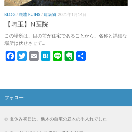
BLOG
/
廃墟 RUINS
/
建築物
2021年1月14日
【埼玉】N医院
この場所は、目の前が住宅であることから、名称と詳細な
場所は伏せさせて...
Facebook
Twitter
Email
Hatena
Line
Evernote
共
有
フォロー:
夏休み初日は、栃木の自宅の庭木の手入れでした