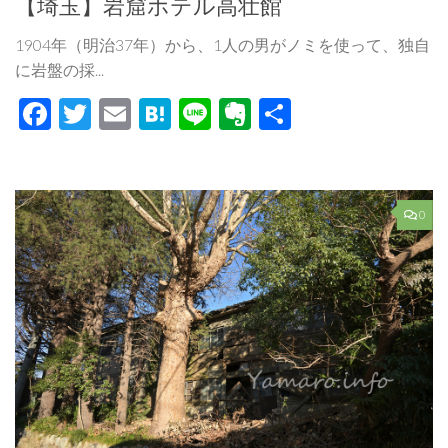
【埼玉】岩窟ホテル高壮館
1904年（明治37年）から、1人の男がノミを使って、独自
に岩盤の採...
Facebook
Twitter
Email
Hatena
Line
Evernote
共
有
0