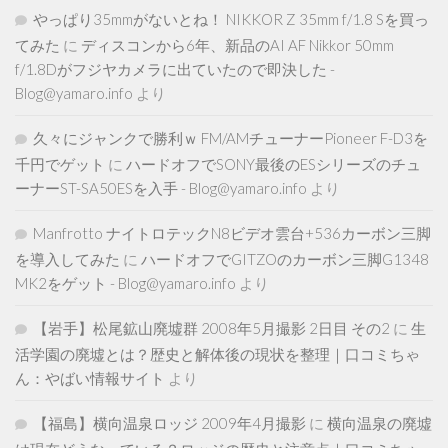
やっぱり35mmがないとね！ NIKKOR Z 35mm f/1.8 Sを買っ
てみた
に
ディスコンから6年、新品のAI AF Nikkor 50mm
f/1.8Dがフジヤカメラに出ていたので即決した -
Blog@yamaro.info
より
久々にジャンクで勝利ｗ FM/AMチューナーPioneer F-D3を
千円でゲット
に
ハードオフでSONY最後のESシリーズのチュ
ーナーST-SA50ESを入手 - Blog@yamaro.info
より
Manfrotto ナイトロテックN8ビデオ雲台+536カーボン三脚
を導入してみた
に
ハードオフでGITZOのカーボン三脚G1348
MK2をゲット - Blog@yamaro.info
より
【岩手】松尾鉱山廃墟群 2008年5月撮影 2日目 その2
に
生
活学園の廃墟とは？歴史と解体後の現状を整理｜口コミちゃ
ん：やばい情報サイト
より
【福島】横向温泉ロッジ 2009年4月撮影
に
横向温泉の廃墟