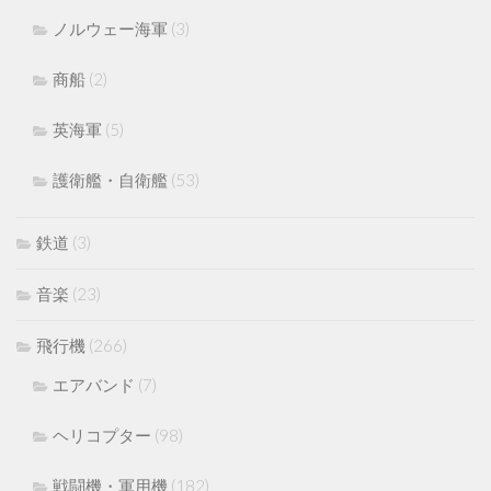
ノルウェー海軍
(3)
商船
(2)
英海軍
(5)
護衛艦・自衛艦
(53)
鉄道
(3)
音楽
(23)
飛行機
(266)
エアバンド
(7)
ヘリコプター
(98)
戦闘機・軍用機
(182)