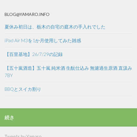
BLOG@YAMARO.INFO
夏休み初日は、栃木の自宅の庭木の手入れでした
iPad Air M3を1か月使用してみた雑感
【百里基地】26/7/29の記録
【五十嵐酒造】五十嵐 純米酒 生酛仕込み 無濾過生原酒 直汲み
7BY
BBQとスイカ割り
続き
Tweets by Yamaro