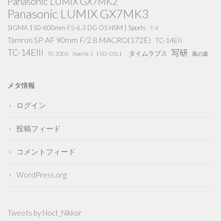
Panasonic LUMIX GX7MK2
Panasonic LUMIX GX7MK3
SIGMA 150-600mm F5-6.3 DG OS HSM | Sports
T-4
Tamron SP AF 90mm F/2.8 MACRO(172E)
TC-14EII
TC-14EIII
写研
タイムラプス
Xperia 1（SO-03L）
TC-20EIII
風の森
メタ情報
ログイン
投稿フィード
コメントフィード
WordPress.org
Tweets by Noct_Nikkor