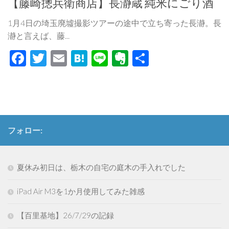
【藤崎摠兵衛商店】長瀞蔵 純米にごり酒
1月4日の埼玉廃墟撮影ツアーの途中で立ち寄った長瀞。長
瀞と言えば、藤...
Facebook
Twitter
Email
Hatena
Line
Evernote
共
有
フォロー:
夏休み初日は、栃木の自宅の庭木の手入れでした
iPad Air M3を1か月使用してみた雑感
【百里基地】26/7/29の記録