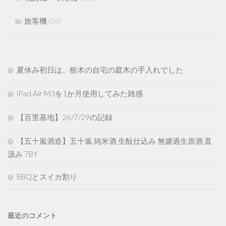
旅客機
(56)
夏休み初日は、栃木の自宅の庭木の手入れでした
iPad Air M3を1か月使用してみた雑感
【百里基地】26/7/29の記録
【五十嵐酒造】五十嵐 純米酒 生酛仕込み 無濾過生原酒 直
汲み 7BY
BBQとスイカ割り
最近のコメント