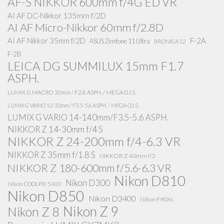
AF-S NIKKOR 600mm f/4G ED VR
AI AF DC-Nikkor 135mm f/2D
AI AF Micro-Nikkor 60mm f/2.8D
AI AF Nikkor 35mm f/2D
F-2A
ASUS Zenfone 11 Ultra
BRONICA S2
F-2B
LEICA DG SUMMILUX 15mm F1.7
ASPH.
LUMIX G MACRO 30mm / F2.8 ASPH. / MEGA O.I.S.
LUMIX G VARIO 12-32mm / F3.5-5.6 ASPH. / MEGA O.I.S.
LUMIX G VARIO 14-140mm/F3.5-5.6 ASPH.
NIKKOR Z 14-30mm f/4 S
NIKKOR Z 24-200mm f/4-6.3 VR
NIKKOR Z 35mm f/1.8 S
NIKKOR Z 40mm f/2
NIKKOR Z 180-600mm f/5.6-6.3 VR
Nikon D810
Nikon D300
Nikon COOLPIX 5400
Nikon D850
Nikon D3400
Nikon F90Xs
Nikon Z 9
Nikon Z 8