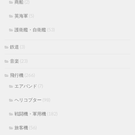
商船
(2)
英海軍
(5)
護衛艦・自衛艦
(53)
鉄道
(3)
音楽
(23)
飛行機
(266)
エアバンド
(7)
ヘリコプター
(98)
戦闘機・軍用機
(182)
旅客機
(56)