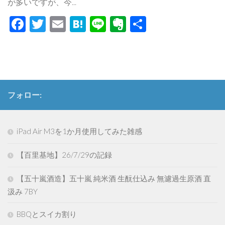
が多いですが、今...
Facebook
Twitter
Email
Hatena
Line
Evernote
共
有
フォロー:
iPad Air M3を1か月使用してみた雑感
【百里基地】26/7/29の記録
【五十嵐酒造】五十嵐 純米酒 生酛仕込み 無濾過生原酒 直
汲み 7BY
BBQとスイカ割り