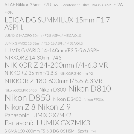
AI AF Nikkor 35mm f/2D
F-2A
ASUS Zenfone 11 Ultra
BRONICA S2
F-2B
LEICA DG SUMMILUX 15mm F1.7
ASPH.
LUMIX G MACRO 30mm / F2.8 ASPH. / MEGA O.I.S.
LUMIX G VARIO 12-32mm / F3.5-5.6 ASPH. / MEGA O.I.S.
LUMIX G VARIO 14-140mm/F3.5-5.6 ASPH.
NIKKOR Z 14-30mm f/4 S
NIKKOR Z 24-200mm f/4-6.3 VR
NIKKOR Z 35mm f/1.8 S
NIKKOR Z 40mm f/2
NIKKOR Z 180-600mm f/5.6-6.3 VR
Nikon D810
Nikon D300
Nikon COOLPIX 5400
Nikon D850
Nikon D3400
Nikon F90Xs
Nikon Z 9
Nikon Z 8
Panasonic LUMIX GX7MK2
Panasonic LUMIX GX7MK3
SIGMA 150-600mm F5-6.3 DG OS HSM | Sports
T-4