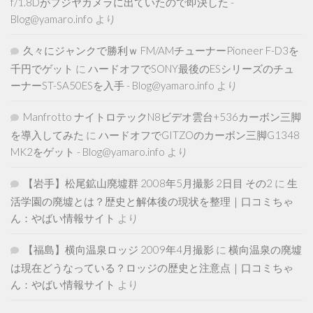
f/1.8Dがフジヤカメラに出ていたので即決した -
Blog@yamaro.info
より
久々にジャンクで勝利ｗ FM/AMチューナーPioneer F-D3を
千円でゲット
に
ハードオフでSONY最後のESシリーズのチュ
ーナーST-SA50ESを入手 - Blog@yamaro.info
より
Manfrotto ナイトロテックN8ビデオ雲台+536カーボン三脚
を導入してみた
に
ハードオフでGITZOのカーボン三脚G1348
MK2をゲット - Blog@yamaro.info
より
【岩手】松尾鉱山廃墟群 2008年5月撮影 2日目 その2
に
生
活学園の廃墟とは？歴史と解体後の現状を整理｜口コミちゃ
ん：やばい情報サイト
より
【福島】横向温泉ロッジ 2009年4月撮影
に
横向温泉の廃墟
は現在どうなっている？ロッジの歴史と注意点｜口コミちゃ
ん：やばい情報サイト
より