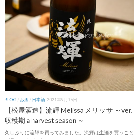
BLOG
/
お酒
/
日本酒
2021年9月16日
【松屋酒造】流輝 Melissa メリッサ ～ver.
収穫期 a harvest season ～
久しぶりに流輝を買ってみました。流輝は生酒を買うこと