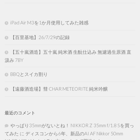
iPad Air M3を1か月使用してみた雑感
【百里基地】26/7/29の記録
【五十嵐酒造】五十嵐 純米酒 生酛仕込み 無濾過生原酒 直
汲み 7BY
BBQとスイカ割り
【遠藤酒造場】彗 CHAR METEORITE 純米吟醸
最近のコメント
やっぱり35mmがないとね！ NIKKOR Z 35mm f/1.8 Sを買っ
てみた
に
ディスコンから6年、新品のAI AF Nikkor 50mm