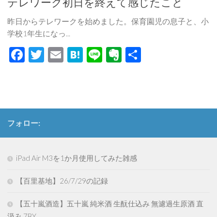
テレワーク初日を終えて感じたこと
昨日からテレワークを始めました。保育園児の息子と、小
学校1年生になっ...
Facebook
Twitter
Email
Hatena
Line
Evernote
共
有
フォロー:
iPad Air M3を1か月使用してみた雑感
【百里基地】26/7/29の記録
【五十嵐酒造】五十嵐 純米酒 生酛仕込み 無濾過生原酒 直
汲み 7BY