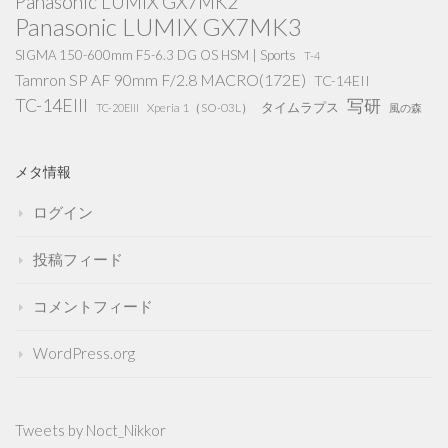
Panasonic LUMIX GX7MK2
Panasonic LUMIX GX7MK3
SIGMA 150-600mm F5-6.3 DG OS HSM | Sports
T-4
Tamron SP AF 90mm F/2.8 MACRO(172E)
TC-14EII
TC-14EIII
写研
タイムラプス
Xperia 1（SO-03L）
TC-20EIII
風の森
メタ情報
ログイン
投稿フィード
コメントフィード
WordPress.org
Tweets by Noct_Nikkor