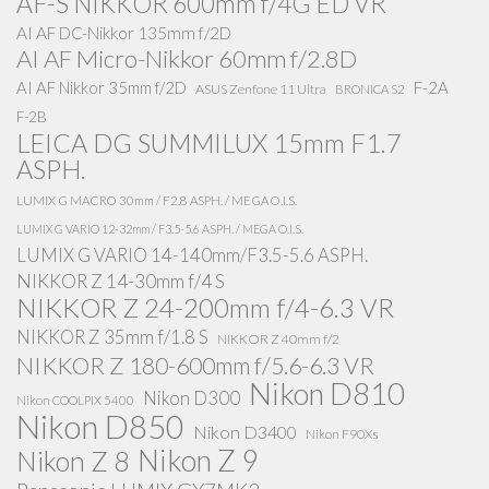
AF-S NIKKOR 600mm f/4G ED VR
AI AF DC-Nikkor 135mm f/2D
AI AF Micro-Nikkor 60mm f/2.8D
AI AF Nikkor 35mm f/2D
F-2A
ASUS Zenfone 11 Ultra
BRONICA S2
F-2B
LEICA DG SUMMILUX 15mm F1.7
ASPH.
LUMIX G MACRO 30mm / F2.8 ASPH. / MEGA O.I.S.
LUMIX G VARIO 12-32mm / F3.5-5.6 ASPH. / MEGA O.I.S.
LUMIX G VARIO 14-140mm/F3.5-5.6 ASPH.
NIKKOR Z 14-30mm f/4 S
NIKKOR Z 24-200mm f/4-6.3 VR
NIKKOR Z 35mm f/1.8 S
NIKKOR Z 40mm f/2
NIKKOR Z 180-600mm f/5.6-6.3 VR
Nikon D810
Nikon D300
Nikon COOLPIX 5400
Nikon D850
Nikon D3400
Nikon F90Xs
Nikon Z 9
Nikon Z 8