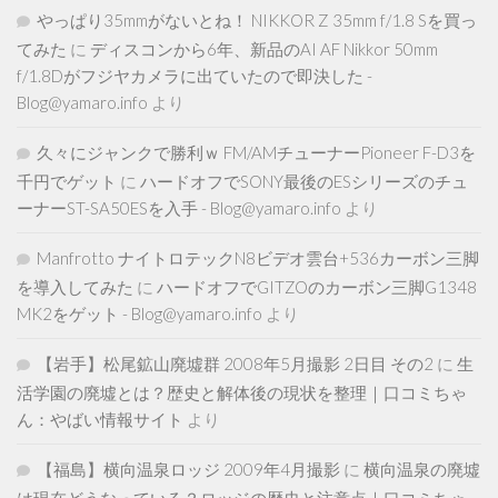
やっぱり35mmがないとね！ NIKKOR Z 35mm f/1.8 Sを買っ
てみた
に
ディスコンから6年、新品のAI AF Nikkor 50mm
f/1.8Dがフジヤカメラに出ていたので即決した -
Blog@yamaro.info
より
久々にジャンクで勝利ｗ FM/AMチューナーPioneer F-D3を
千円でゲット
に
ハードオフでSONY最後のESシリーズのチュ
ーナーST-SA50ESを入手 - Blog@yamaro.info
より
Manfrotto ナイトロテックN8ビデオ雲台+536カーボン三脚
を導入してみた
に
ハードオフでGITZOのカーボン三脚G1348
MK2をゲット - Blog@yamaro.info
より
【岩手】松尾鉱山廃墟群 2008年5月撮影 2日目 その2
に
生
活学園の廃墟とは？歴史と解体後の現状を整理｜口コミちゃ
ん：やばい情報サイト
より
【福島】横向温泉ロッジ 2009年4月撮影
に
横向温泉の廃墟