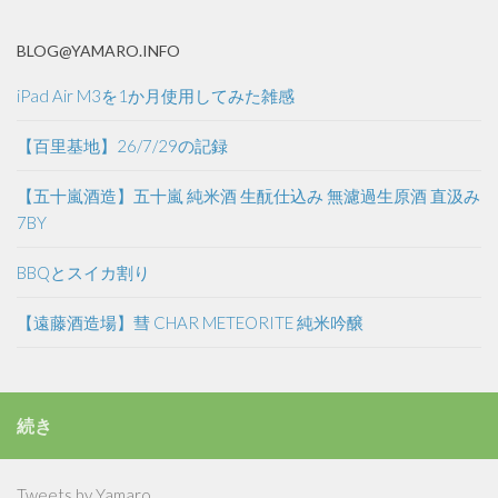
BLOG@YAMARO.INFO
iPad Air M3を1か月使用してみた雑感
【百里基地】26/7/29の記録
【五十嵐酒造】五十嵐 純米酒 生酛仕込み 無濾過生原酒 直汲み
7BY
BBQとスイカ割り
【遠藤酒造場】彗 CHAR METEORITE 純米吟醸
続き
Tweets by Yamaro