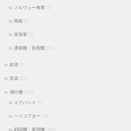
ノルウェー海軍
(3)
商船
(2)
英海軍
(5)
護衛艦・自衛艦
(53)
鉄道
(3)
音楽
(23)
飛行機
(266)
エアバンド
(7)
ヘリコプター
(98)
戦闘機・軍用機
(182)