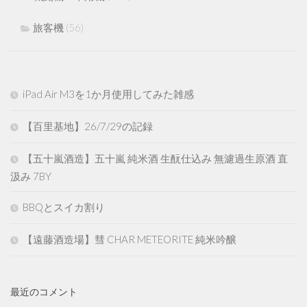
旅客機
(56)
iPad Air M3を1か月使用してみた雑感
【百里基地】26/7/29の記録
【五十嵐酒造】五十嵐 純米酒 生酛仕込み 無濾過生原酒 直
汲み 7BY
BBQとスイカ割り
【遠藤酒造場】彗 CHAR METEORITE 純米吟醸
最近のコメント