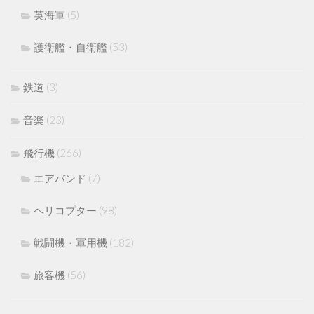
英海軍
(5)
護衛艦・自衛艦
(53)
鉄道
(3)
音楽
(23)
飛行機
(266)
エアバンド
(7)
ヘリコプター
(98)
戦闘機・軍用機
(182)
旅客機
(56)