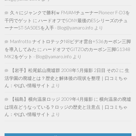
久々にジャンクで勝利ｗ FM/AMチューナーPioneer F-D3を
千円でゲット
に
ハードオフでSONY最後のESシリーズのチュ
ーナーST-SA50ESを入手 - Blog@yamaro.info
より
Manfrotto ナイトロテックN8ビデオ雲台+536カーボン三脚
を導入してみた
に
ハードオフでGITZOのカーボン三脚G1348
MK2をゲット - Blog@yamaro.info
より
【岩手】松尾鉱山廃墟群 2008年5月撮影 2日目 その2
に
生
活学園の廃墟とは？歴史と解体後の現状を整理｜口コミちゃ
ん：やばい情報サイト
より
【福島】横向温泉ロッジ 2009年4月撮影
に
横向温泉の廃墟
は現在どうなっている？ロッジの歴史と注意点｜口コミちゃ
ん：やばい情報サイト
より