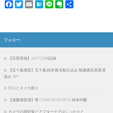
Facebook
Twitter
Email
Hatena
Line
Evernote
共
有
フォロー:
【百里基地】26/7/29の記録
【五十嵐酒造】五十嵐 純米酒 生酛仕込み 無濾過生原酒 直
汲み 7BY
BBQとスイカ割り
【遠藤酒造場】彗 CHAR METEORITE 純米吟醸
カメラの雨対策とアフターケアはしっかりと