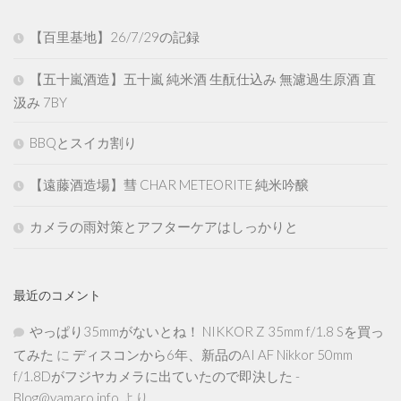
【百里基地】26/7/29の記録
【五十嵐酒造】五十嵐 純米酒 生酛仕込み 無濾過生原酒 直
汲み 7BY
BBQとスイカ割り
【遠藤酒造場】彗 CHAR METEORITE 純米吟醸
カメラの雨対策とアフターケアはしっかりと
最近のコメント
やっぱり35mmがないとね！ NIKKOR Z 35mm f/1.8 Sを買っ
てみた
に
ディスコンから6年、新品のAI AF Nikkor 50mm
f/1.8Dがフジヤカメラに出ていたので即決した -
Blog@yamaro.info
より