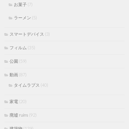
お菓子
(7)
ラーメン
(5)
スマートデバイス
(3)
フィルム
(35)
公園
(59)
動画
(87)
タイムラプス
(40)
家電
(20)
廃墟 ruins
(92)
建築物
(139)