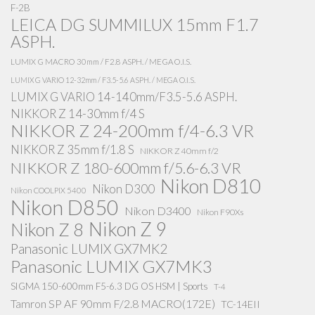
F-2B
LEICA DG SUMMILUX 15mm F1.7
ASPH.
LUMIX G MACRO 30mm / F2.8 ASPH. / MEGA O.I.S.
LUMIX G VARIO 12-32mm / F3.5-5.6 ASPH. / MEGA O.I.S.
LUMIX G VARIO 14-140mm/F3.5-5.6 ASPH.
NIKKOR Z 14-30mm f/4 S
NIKKOR Z 24-200mm f/4-6.3 VR
NIKKOR Z 35mm f/1.8 S
NIKKOR Z 40mm f/2
NIKKOR Z 180-600mm f/5.6-6.3 VR
Nikon D810
Nikon D300
Nikon COOLPIX 5400
Nikon D850
Nikon D3400
Nikon F90Xs
Nikon Z 9
Nikon Z 8
Panasonic LUMIX GX7MK2
Panasonic LUMIX GX7MK3
SIGMA 150-600mm F5-6.3 DG OS HSM | Sports
T-4
Tamron SP AF 90mm F/2.8 MACRO(172E)
TC-14EII