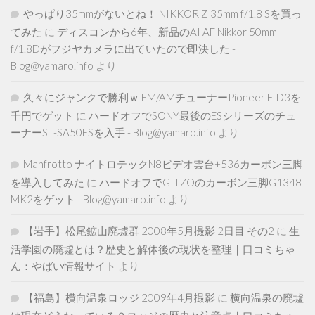
やっぱり35mmがないとね！ NIKKOR Z 35mm f/1.8 Sを買っ
てみた
に
ディスコンから6年、新品のAI AF Nikkor 50mm
f/1.8Dがフジヤカメラに出ていたので即決した -
Blog@yamaro.info
より
久々にジャンクで勝利ｗ FM/AMチューナーPioneer F-D3を
千円でゲット
に
ハードオフでSONY最後のESシリーズのチュ
ーナーST-SA50ESを入手 - Blog@yamaro.info
より
Manfrotto ナイトロテックN8ビデオ雲台+536カーボン三脚
を導入してみた
に
ハードオフでGITZOのカーボン三脚G1348
MK2をゲット - Blog@yamaro.info
より
【岩手】松尾鉱山廃墟群 2008年5月撮影 2日目 その2
に
生
活学園の廃墟とは？歴史と解体後の現状を整理｜口コミちゃ
ん：やばい情報サイト
より
【福島】横向温泉ロッジ 2009年4月撮影
に
横向温泉の廃墟