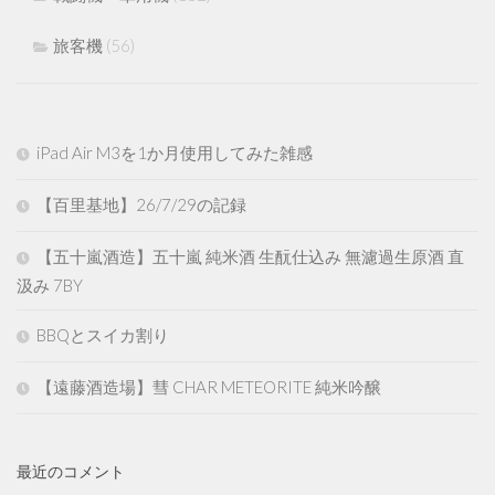
旅客機
(56)
iPad Air M3を1か月使用してみた雑感
【百里基地】26/7/29の記録
【五十嵐酒造】五十嵐 純米酒 生酛仕込み 無濾過生原酒 直
汲み 7BY
BBQとスイカ割り
【遠藤酒造場】彗 CHAR METEORITE 純米吟醸
最近のコメント