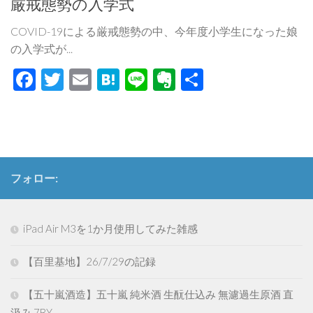
厳戒態勢の入学式
COVID-19による厳戒態勢の中、今年度小学生になった娘
の入学式が...
Facebook
Twitter
Email
Hatena
Line
Evernote
共
有
フォロー:
iPad Air M3を1か月使用してみた雑感
【百里基地】26/7/29の記録
【五十嵐酒造】五十嵐 純米酒 生酛仕込み 無濾過生原酒 直
汲み 7BY