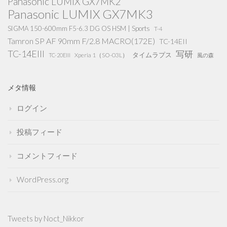
Panasonic LUMIX GX7MK2
Panasonic LUMIX GX7MK3
SIGMA 150-600mm F5-6.3 DG OS HSM | Sports
T-4
Tamron SP AF 90mm F/2.8 MACRO(172E)
TC-14EII
TC-14EIII
写研
タイムラプス
Xperia 1（SO-03L）
TC-20EIII
風の森
メタ情報
ログイン
投稿フィード
コメントフィード
WordPress.org
Tweets by Noct_Nikkor