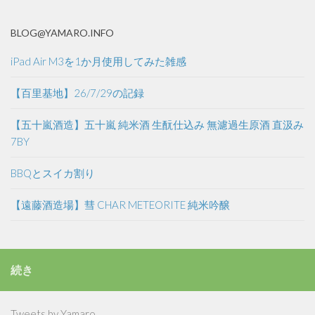
BLOG@YAMARO.INFO
iPad Air M3を1か月使用してみた雑感
【百里基地】26/7/29の記録
【五十嵐酒造】五十嵐 純米酒 生酛仕込み 無濾過生原酒 直汲み
7BY
BBQとスイカ割り
【遠藤酒造場】彗 CHAR METEORITE 純米吟醸
続き
Tweets by Yamaro