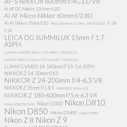
AF-S NIKKOR 600mm f/4G ED VR
AI AF DC-Nikkor 135mm f/2D
AI AF Micro-Nikkor 60mm f/2.8D
AI AF Nikkor 35mm f/2D
F-2A
ASUS Zenfone 11 Ultra
BRONICA S2
F-2B
LEICA DG SUMMILUX 15mm F1.7
ASPH.
LUMIX G MACRO 30mm / F2.8 ASPH. / MEGA O.I.S.
LUMIX G VARIO 12-32mm / F3.5-5.6 ASPH. / MEGA O.I.S.
LUMIX G VARIO 14-140mm/F3.5-5.6 ASPH.
NIKKOR Z 14-30mm f/4 S
NIKKOR Z 24-200mm f/4-6.3 VR
NIKKOR Z 35mm f/1.8 S
NIKKOR Z 40mm f/2
NIKKOR Z 180-600mm f/5.6-6.3 VR
Nikon D810
Nikon D300
Nikon COOLPIX 5400
Nikon D850
Nikon D3400
Nikon F90Xs
Nikon Z 9
Nikon Z 8