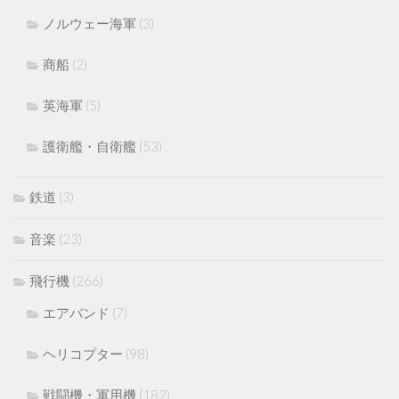
ノルウェー海軍
(3)
商船
(2)
英海軍
(5)
護衛艦・自衛艦
(53)
鉄道
(3)
音楽
(23)
飛行機
(266)
エアバンド
(7)
ヘリコプター
(98)
戦闘機・軍用機
(182)