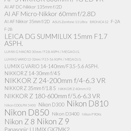
AI AF DC-Nikkor 135mm f/2D
AI AF Micro-Nikkor 60mm f/2.8D
AI AF Nikkor 35mm f/2D
F-2A
ASUS Zenfone 11 Ultra
BRONICA S2
F-2B
LEICA DG SUMMILUX 15mm F1.7
ASPH.
LUMIX G MACRO 30mm / F2.8 ASPH. / MEGA O.I.S.
LUMIX G VARIO 12-32mm / F3.5-5.6 ASPH. / MEGA O.I.S.
LUMIX G VARIO 14-140mm/F3.5-5.6 ASPH.
NIKKOR Z 14-30mm f/4 S
NIKKOR Z 24-200mm f/4-6.3 VR
NIKKOR Z 35mm f/1.8 S
NIKKOR Z 40mm f/2
NIKKOR Z 180-600mm f/5.6-6.3 VR
Nikon D810
Nikon D300
Nikon COOLPIX 5400
Nikon D850
Nikon D3400
Nikon F90Xs
Nikon Z 9
Nikon Z 8
Panasonic LUMIX GX7MK2