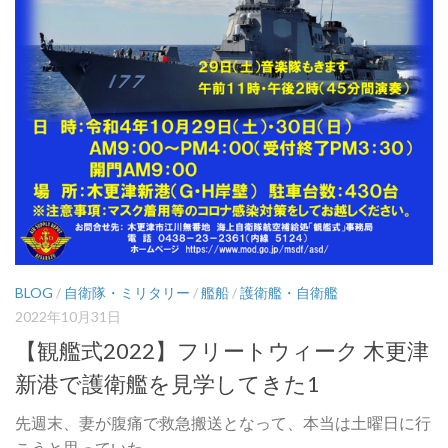
BLOG
/
自衛隊・ミリタリー
/
艦船
/
護衛艦・自衛艦
2022年10月31日
【観艦式2022】フリートウィーク 木更津
新港で護衛艦を見学してきた1
先週末、妻が腹痛で救急搬送となって、本当は土曜日に行
こうと思っていた...