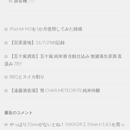
旅客機
(56)
iPad Air M3を1か月使用してみた雑感
【百里基地】26/7/29の記録
【五十嵐酒造】五十嵐 純米酒 生酛仕込み 無濾過生原酒 直
汲み 7BY
BBQとスイカ割り
【遠藤酒造場】彗 CHAR METEORITE 純米吟醸
最近のコメント
やっぱり35mmがないとね！ NIKKOR Z 35mm f/1.8 Sを買っ