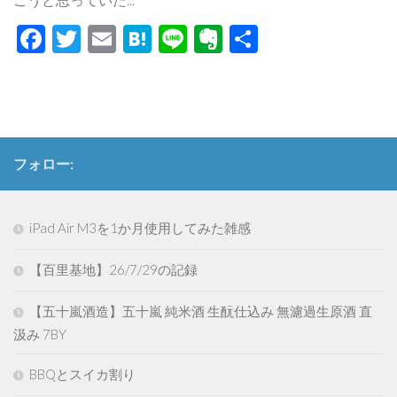
Facebook
Twitter
Email
Hatena
Line
Evernote
共
有
フォロー:
iPad Air M3を1か月使用してみた雑感
【百里基地】26/7/29の記録
【五十嵐酒造】五十嵐 純米酒 生酛仕込み 無濾過生原酒 直
汲み 7BY
BBQとスイカ割り