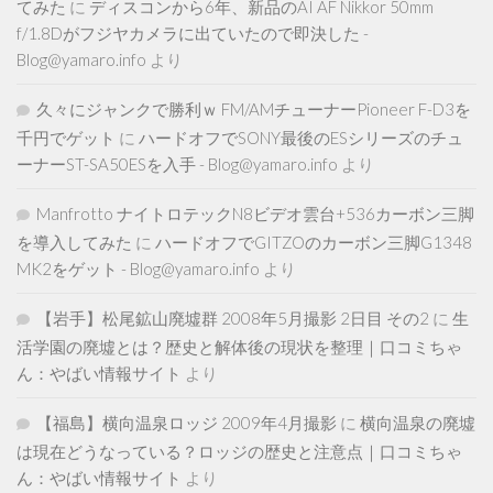
てみた
に
ディスコンから6年、新品のAI AF Nikkor 50mm
f/1.8Dがフジヤカメラに出ていたので即決した -
Blog@yamaro.info
より
久々にジャンクで勝利ｗ FM/AMチューナーPioneer F-D3を
千円でゲット
に
ハードオフでSONY最後のESシリーズのチュ
ーナーST-SA50ESを入手 - Blog@yamaro.info
より
Manfrotto ナイトロテックN8ビデオ雲台+536カーボン三脚
を導入してみた
に
ハードオフでGITZOのカーボン三脚G1348
MK2をゲット - Blog@yamaro.info
より
【岩手】松尾鉱山廃墟群 2008年5月撮影 2日目 その2
に
生
活学園の廃墟とは？歴史と解体後の現状を整理｜口コミちゃ
ん：やばい情報サイト
より
【福島】横向温泉ロッジ 2009年4月撮影
に
横向温泉の廃墟
は現在どうなっている？ロッジの歴史と注意点｜口コミちゃ
ん：やばい情報サイト
より