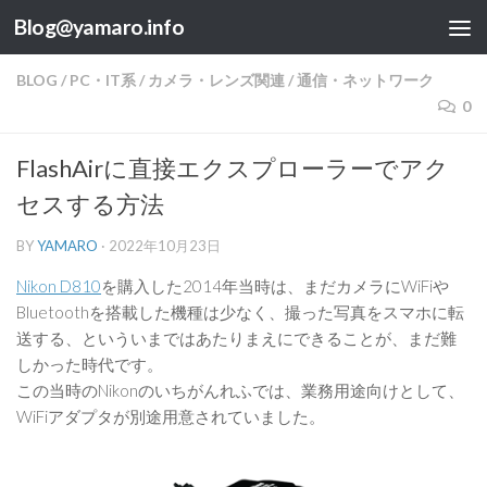
Blog@yamaro.info
コンテンツへスキップ
BLOG
/
PC・IT系
/
カメラ・レンズ関連
/
通信・ネットワーク
0
FlashAirに直接エクスプローラーでアク
セスする方法
BY
YAMARO
·
2022年10月23日
Nikon D810
を購入した2014年当時は、まだカメラにWiFiや
Bluetoothを搭載した機種は少なく、撮った写真をスマホに転
送する、といういまではあたりまえにできることが、まだ難
しかった時代です。
この当時のNikonのいちがんれふでは、業務用途向けとして、
WiFiアダプタが別途用意されていました。