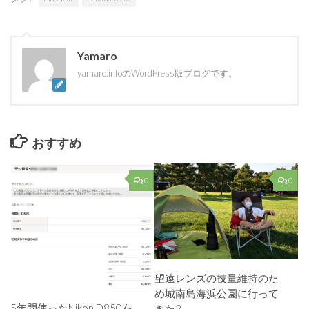
Yamaro
yamaro.infoのWordPress版ブログです。
おすすめ
0
0
望遠レンズの技量維持のた
め城南島海浜公園に行って
5年間使ったNikon D850を
きた2