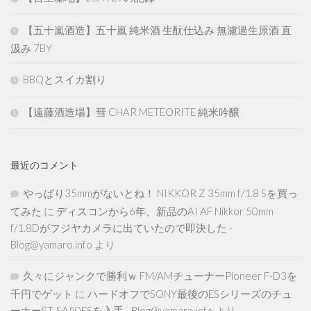
【五十嵐酒造】五十嵐 純米酒 生酛仕込み 無濾過生原酒 直
汲み 7BY
BBQとスイカ割り
【遠藤酒造場】彗 CHAR METEORITE 純米吟醸
最近のコメント
やっぱり35mmがないとね！ NIKKOR Z 35mm f/1.8 Sを買っ
てみた
に
ディスコンから6年、新品のAI AF Nikkor 50mm
f/1.8Dがフジヤカメラに出ていたので即決した -
Blog@yamaro.info
より
久々にジャンクで勝利ｗ FM/AMチューナーPioneer F-D3を
千円でゲット
に
ハードオフでSONY最後のESシリーズのチュ
ーナーST-SA50ESを入手 - Blog@yamaro.info
より