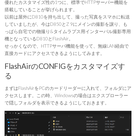
優れたカスタマイズ性の1つに、標準でHTTPサーバー機能を
搭載していることが挙げられます。
以前は屋外にD810を持ち出して、撮った写真をスマホに転送
していましたが、今はD850とZ 9にメインの撮影を譲り、も
っぱら自宅での物撮り&タイムラプス用インターバル撮影専用
機となっているD810とFlashAir。
せっかくなので、HTTPサーバ機能を使って、無線LAN経由で
直接カードにアクセスできるようにしてみます。
FlashAirのCONFIGをカスタマイズす
る
まずはFlashAirをPCのカードリーダーに入れて、フォルダにア
クセスします。この時、Windowsの場合はエクスプローラー
で隠しフォルダを表示できるようにしておきます。