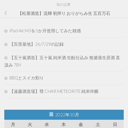
前の記事
【松屋酒造】流輝 初搾り おりがらみ生 五百万石
iPad Air M3を1か月使用してみた雑感
【百里基地】26/7/29の記録
【五十嵐酒造】五十嵐 純米酒 生酛仕込み 無濾過生原酒 直
汲み 7BY
BBQとスイカ割り
【遠藤酒造場】彗 CHAR METEORITE 純米吟醸
2022年10月
月
火
水
木
金
土
日