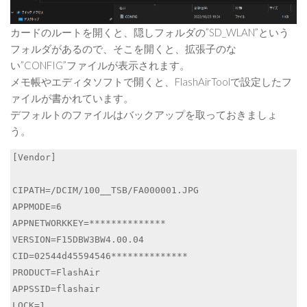
カードのルートを開くと、隠しフォルダの”SD_WLAN”という
フォルダがあるので、そこを開くと、拡張子のな
い”CONFIG”ファイルが表示されます。
メモ帳やエディタソフトで開くと、FlashAirToolで設定したフ
ァイルが書かれています。
デフォルトのファイルはバックアップを取っておきましょ
う。
[Vendor]

CIPATH=/DCIM/100__TSB/FA000001.JPG

APPMODE=6

APPNETWORKKEY=**************

VERSION=F15DBW3BW4.00.04

CID=02544d45594546**************

PRODUCT=FlashAir

APPSSID=flashair

LOCK=1
