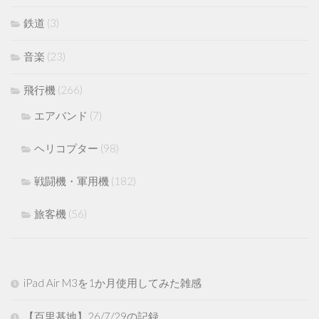
鉄道
(3)
音楽
(23)
飛行機
(266)
エアバンド
(7)
ヘリコプター
(98)
戦闘機・軍用機
(182)
旅客機
(56)
iPad Air M3を1か月使用してみた雑感
【百里基地】26/7/29の記録