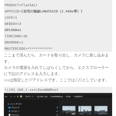
PRODUCT=FlashAir

APPSSID=
[自宅の無線LANのSSID（2.4GHz帯）]
LOCK=1

WEBDAV=
2
UPLOAD=1
TIMEZONE=36

DNSMODE=1

MASTERCODE=************
ここまで済んだら、カードを取り出し、カメラに差し込みま
す。
カメラの電源を入れてしばらくしてから、エクスプローラー
に下記のアドレスを入力します。
xxxは指定したIPアドレスです。ここでは220としています。
\\192.168.1.xxx\DavWWWRoot