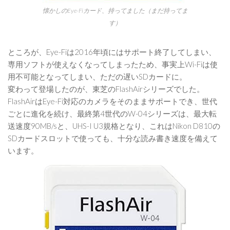
懐かしのEye-Fiカード、持ってました（まだ持ってま
す）
ところが、Eye-Fiは2016年頃にはサポート終了してしまい、
専用ソフトが使えなくなってしまったため、事実上Wi-Fiは使
用不可能となってしまい、ただの遅いSDカードに。
変わって登場したのが、東芝のFlashAirシリーズでした。
FlashAirはEye-Fi対応のカメラをそのままサポートでき、世代
ごとに進化を続け、最終第4世代のW-04シリーズは、最大転
送速度90MB/sと、UHS-I U3規格となり、これはNikon D810の
SDカードスロットで使っても、十分な読み書き速度を備えて
います。