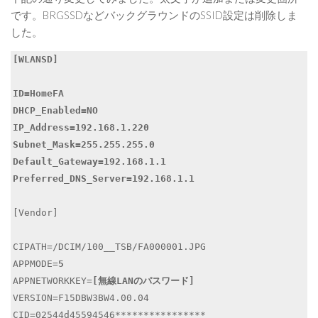
です。BRGSSDなどバックグラウンドのSSID設定は削除しま
した。
[WLANSD]

ID=HomeFA

DHCP_Enabled=NO

IP_Address=192.168.1.220

Subnet_Mask=255.255.255.0

Default_Gateway=192.168.1.1

Preferred_DNS_Server=192.168.1.1
[Vendor]

CIPATH=/DCIM/100__TSB/FA000001.JPG

APPMODE=
5
APPNETWORKKEY=
[無線LANのパスワード]
VERSION=F15DBW3BW4.00.04

CID=02544d45594546****************
