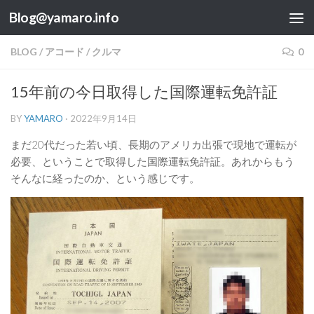
Blog@yamaro.info
コンテンツへスキップ
BLOG
/
アコード
/
クルマ
0
15年前の今日取得した国際運転免許証
BY
YAMARO
·
2022年9月14日
まだ20代だった若い頃、長期のアメリカ出張で現地で運転が
必要、ということで取得した国際運転免許証。あれからもう
そんなに経ったのか、という感じです。