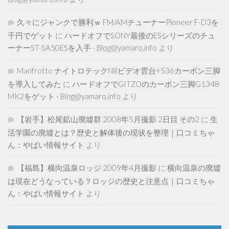
久々にジャンクで勝利ｗ FM/AMチューナーPioneer F-D3を
千円でゲット
に
ハードオフでSONY最後のESシリーズのチュ
ーナーST-SA50ESを入手 - Blog@yamaro.info
より
Manfrotto ナイトロテックN8ビデオ雲台+536カーボン三脚
を導入してみた
に
ハードオフでGITZOのカーボン三脚G1348
MK2をゲット - Blog@yamaro.info
より
【岩手】松尾鉱山廃墟群 2008年5月撮影 2日目 その2
に
生
活学園の廃墟とは？歴史と解体後の現状を整理｜口コミちゃ
ん：やばい情報サイト
より
【福島】横向温泉ロッジ 2009年4月撮影
に
横向温泉の廃墟
は現在どうなっている？ロッジの歴史と注意点｜口コミちゃ
ん：やばい情報サイト
より