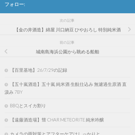
フォロー:
次の記事
【金の井酒造】綿屋 川口納豆 ひやおろし 特別純米酒
前の記事
城南島海浜公園から眺める船舶
【百里基地】26/7/29の記録
【五十嵐酒造】五十嵐 純米酒 生酛仕込み 無濾過生原酒 直
汲み 7BY
BBQとスイカ割り
【遠藤酒造場】彗 CHAR METEORITE 純米吟醸
カメラの雨対策とアフターケアはしっかりと