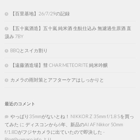
【百里基地】26/7/29の記録
【五十嵐酒造】五十嵐 純米酒 生酛仕込み 無濾過生原酒 直
汲み 7BY
BBQとスイカ割り
【遠藤酒造場】彗 CHAR METEORITE 純米吟醸
カメラの雨対策とアフターケアはしっかりと
最近のコメント
やっぱり35mmがないとね！ NIKKOR Z 35mm f/1.8 Sを買っ
てみた
に
ディスコンから6年、新品のAI AF Nikkor 50mm
f/1.8Dがフジヤカメラに出ていたので即決した -
Blog@yamaro.info
より