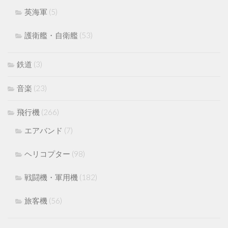
英海軍
(5)
護衛艦・自衛艦
(53)
鉄道
(3)
音楽
(23)
飛行機
(266)
エアバンド
(7)
ヘリコプター
(98)
戦闘機・軍用機
(182)
旅客機
(56)