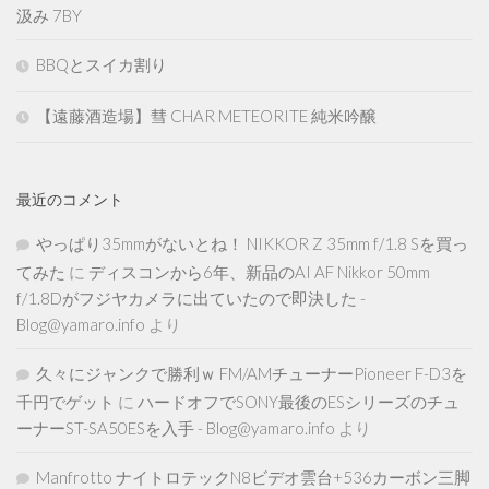
汲み 7BY
BBQとスイカ割り
【遠藤酒造場】彗 CHAR METEORITE 純米吟醸
最近のコメント
やっぱり35mmがないとね！ NIKKOR Z 35mm f/1.8 Sを買っ
てみた
に
ディスコンから6年、新品のAI AF Nikkor 50mm
f/1.8Dがフジヤカメラに出ていたので即決した -
Blog@yamaro.info
より
久々にジャンクで勝利ｗ FM/AMチューナーPioneer F-D3を
千円でゲット
に
ハードオフでSONY最後のESシリーズのチュ
ーナーST-SA50ESを入手 - Blog@yamaro.info
より
Manfrotto ナイトロテックN8ビデオ雲台+536カーボン三脚