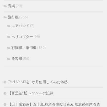
音楽
(23)
飛行機
(266)
エアバンド
(7)
ヘリコプター
(98)
戦闘機・軍用機
(182)
旅客機
(56)
iPad Air M3を1か月使用してみた雑感
【百里基地】26/7/29の記録
【五十嵐酒造】五十嵐 純米酒 生酛仕込み 無濾過生原酒 直