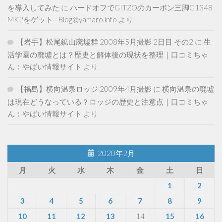
を導入してみた
に
ハードオフでGITZOのカーボン三脚G1348
MK2をゲット - Blog@yamaro.info
より
【岩手】松尾鉱山廃墟群 2008年5月撮影 2日目 その2
に
生
活学園の廃墟とは？歴史と解体後の現状を整理｜口コミちゃ
ん：やばい情報サイト
より
【福島】横向温泉ロッジ 2009年4月撮影
に
横向温泉の廃墟
は現在どうなっている？ロッジの歴史と注意点｜口コミちゃ
ん：やばい情報サイト
より
2020年2月
月
火
水
木
金
土
日
1
2
3
4
5
6
7
8
9
10
11
12
13
14
15
16