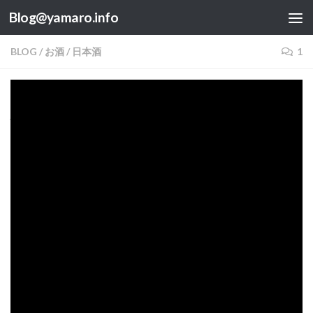
Blog@yamaro.info
コンテンツへスキップ
BLOG
/
お酒
/
日本酒
1
【酒井酒造】五橋 純米大吟醸桃色にごり
騎乗ride？
BY
YAMARO
·
2020年2月19日
行きつけの酒屋さんに、面白そうなお酒があったので買って
みました。