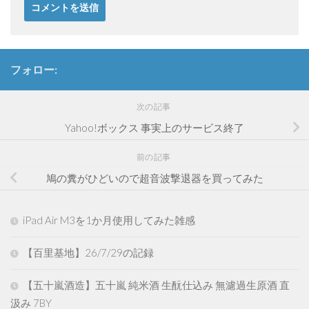
フォロー:
次の記事
Yahoo!ボックス 事実上のサービス終了
前の記事
鳩の糞がひどいので超音波撃退器を買ってみた
iPad Air M3を1か月使用してみた雑感
【百里基地】26/7/29の記録
【五十嵐酒造】五十嵐 純米酒 生酛仕込み 無濾過生原酒 直
汲み 7BY