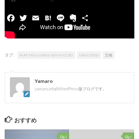
Facebook
Twitter
Email
Hatena
Line
Evernote
共
有
タグ:
AI AF Micro-Nikkor 60mm f/2.8D
Nikon D810
五橋
Yamaro
yamaro.infoのWordPress版ブログです。
おすすめ
0
0