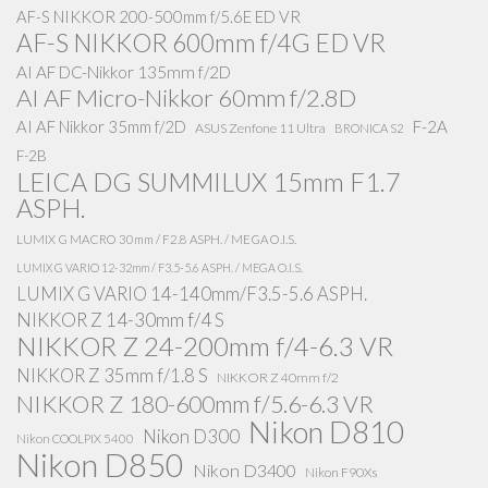
AF-S NIKKOR 200-500mm f/5.6E ED VR
AF-S NIKKOR 600mm f/4G ED VR
AI AF DC-Nikkor 135mm f/2D
AI AF Micro-Nikkor 60mm f/2.8D
AI AF Nikkor 35mm f/2D
F-2A
ASUS Zenfone 11 Ultra
BRONICA S2
F-2B
LEICA DG SUMMILUX 15mm F1.7
ASPH.
LUMIX G MACRO 30mm / F2.8 ASPH. / MEGA O.I.S.
LUMIX G VARIO 12-32mm / F3.5-5.6 ASPH. / MEGA O.I.S.
LUMIX G VARIO 14-140mm/F3.5-5.6 ASPH.
NIKKOR Z 14-30mm f/4 S
NIKKOR Z 24-200mm f/4-6.3 VR
NIKKOR Z 35mm f/1.8 S
NIKKOR Z 40mm f/2
NIKKOR Z 180-600mm f/5.6-6.3 VR
Nikon D810
Nikon D300
Nikon COOLPIX 5400
Nikon D850
Nikon D3400
Nikon F90Xs