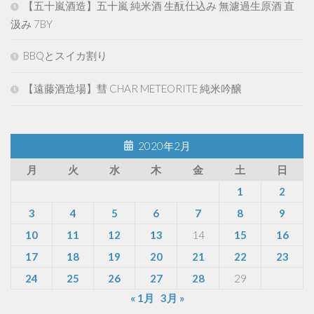
【五十嵐酒造】五十嵐 純米酒 生酛仕込み 無濾過生原酒 直
汲み 7BY
BBQとスイカ割り
【遠藤酒造場】彗 CHAR METEORITE 純米吟醸
2020年2月
月
火
水
木
金
土
日
1
2
3
4
5
6
7
8
9
10
11
12
13
14
15
16
17
18
19
20
21
22
23
24
25
26
27
28
29
« 1月
3月 »