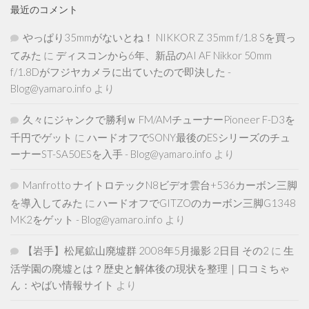
最近のコメント
やっぱり35mmがないとね！ NIKKOR Z 35mm f/1.8 Sを買っ
てみた
に
ディスコンから6年、新品のAI AF Nikkor 50mm
f/1.8Dがフジヤカメラに出ていたので即決した -
Blog@yamaro.info
より
久々にジャンクで勝利ｗ FM/AMチューナーPioneer F-D3を
千円でゲット
に
ハードオフでSONY最後のESシリーズのチュ
ーナーST-SA50ESを入手 - Blog@yamaro.info
より
Manfrotto ナイトロテックN8ビデオ雲台+536カーボン三脚
を導入してみた
に
ハードオフでGITZOのカーボン三脚G1348
MK2をゲット - Blog@yamaro.info
より
【岩手】松尾鉱山廃墟群 2008年5月撮影 2日目 その2
に
生
活学園の廃墟とは？歴史と解体後の現状を整理｜口コミちゃ
ん：やばい情報サイト
より