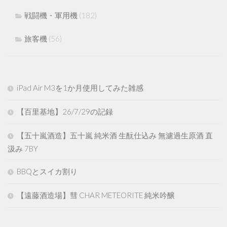
戦闘機・軍用機
(182)
旅客機
(56)
iPad Air M3を1か月使用してみた雑感
【百里基地】26/7/29の記録
【五十嵐酒造】五十嵐 純米酒 生酛仕込み 無濾過生原酒 直
汲み 7BY
BBQとスイカ割り
【遠藤酒造場】彗 CHAR METEORITE 純米吟醸