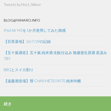
Tweets by Noct_Nikkor
BLOG@YAMARO.INFO
iPad Air M3を1か月使用してみた雑感
【百里基地】26/7/29の記録
【五十嵐酒造】五十嵐 純米酒 生酛仕込み 無濾過生原酒 直汲み
7BY
BBQとスイカ割り
【遠藤酒造場】彗 CHAR METEORITE 純米吟醸
続き