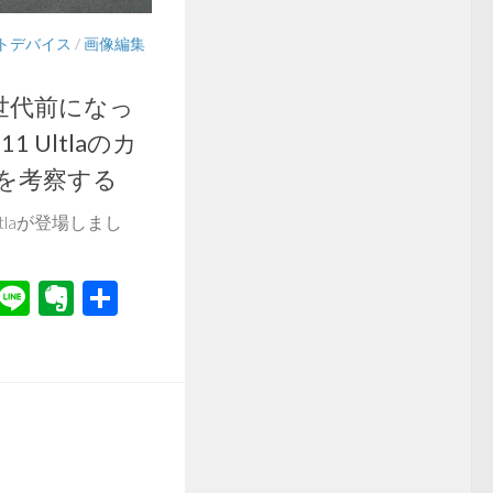
トデバイス
/
画像編集
世代前になっ
 11 Ultlaのカ
影を考察する
 Ultlaが登場しまし
r
il
Hatena
Line
Evernote
共
有