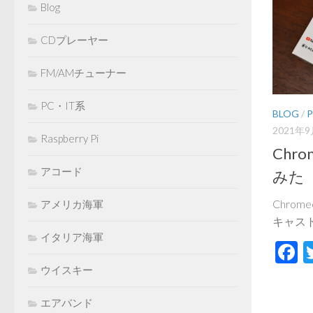
Blog
CDプレーヤー
FM/AMチューナー
PC・IT系
BLOG
/
2021年
Raspberry Pi
Chr
アコード
みた
Chro
アメリカ海軍
キャスト
イタリア海軍
F
ウイスキー
エアバンド