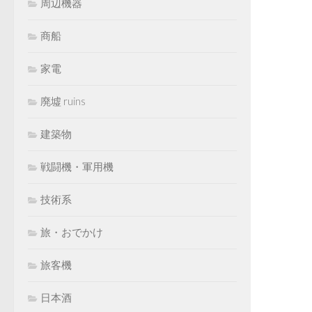
周辺機器
商船
家電
廃墟 ruins
建築物
戦闘機・軍用機
技術系
旅・おでかけ
旅客機
日本酒