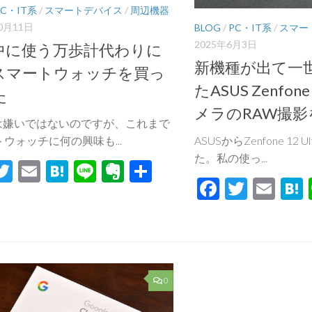
PC・IT系
/
スマートデバイス
/
周辺機器
0月11日
BLOG
/
PC・IT系
/
スマー
2025年6月3日
中に使う万歩計代わりに
新機種が出て一
スマートウォッチを買っ
たASUS Zenfone
た
メラのRAW撮
ノは嫌いではないのですが、これまで
ウォッチに何の興味も...
ASUSからZenfone 12
た。私の使っ...
acebook
Twitter
Email
Hatena
Line
Evernote
共
Facebook
Twitte
Ema
有
0