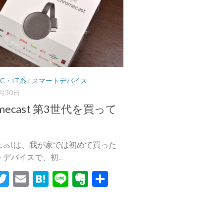
PC・IT系
/
スマートデバイス
9月30日
omecast 第3世代を買って
mecastは、我が家では初めて買った
デバイスで、初...
acebook
Twitter
Email
Hatena
Line
Evernote
共
有