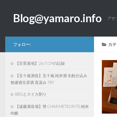
コンテンツへスキップ
Blog@yamaro.info
アサ
フォロー:
カテ
【百里基地】26/7/29の記録
【五十嵐酒造】五十嵐 純米酒 生酛仕込み
無濾過生原酒 直汲み 7BY
BBQとスイカ割り
【遠藤酒造場】彗 CHAR METEORITE 純米
吟醸