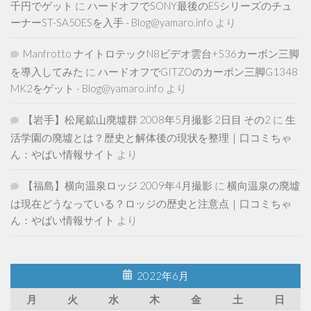
千円でゲット
に
ハードオフでSONY最後のESシリーズのチュ
ーナーST-SA50ESを入手 - Blog@yamaro.info
より
Manfrotto ナイトロテックN8ビデオ雲台+536カーボン三脚
を導入してみた
に
ハードオフでGITZOのカーボン三脚G1348
MK2をゲット - Blog@yamaro.info
より
【岩手】松尾鉱山廃墟群 2008年5月撮影 2日目 その2
に
生
活学園の廃墟とは？歴史と解体後の現状を整理｜口コミちゃ
ん：やばい情報サイト
より
【福島】横向温泉ロッジ 2009年4月撮影
に
横向温泉の廃墟
は現在どうなっている？ロッジの歴史と注意点｜口コミちゃ
ん：やばい情報サイト
より
2022年6月
月
火
水
木
金
土
日