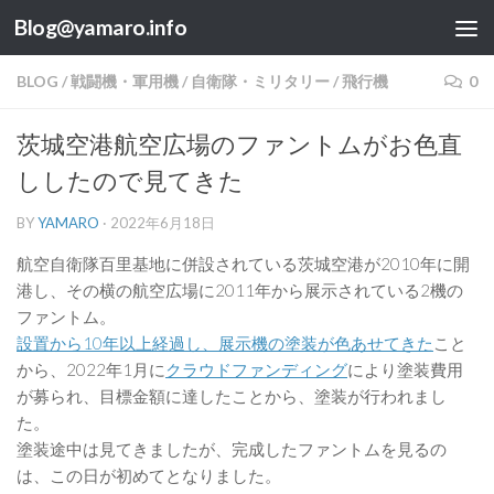
Blog@yamaro.info
コンテンツへスキップ
BLOG
/
戦闘機・軍用機
/
自衛隊・ミリタリー
/
飛行機
0
茨城空港航空広場のファントムがお色直
ししたので見てきた
BY
YAMARO
·
2022年6月18日
航空自衛隊百里基地に併設されている茨城空港が2010年に開
港し、その横の航空広場に2011年から展示されている2機の
ファントム。
設置から10年以上経過し、展示機の塗装が色あせてきた
こと
から、2022年1月に
クラウドファンディング
により塗装費用
が募られ、目標金額に達したことから、塗装が行われまし
た。
塗装途中は見てきましたが、完成したファントムを見るの
は、この日が初めてとなりました。