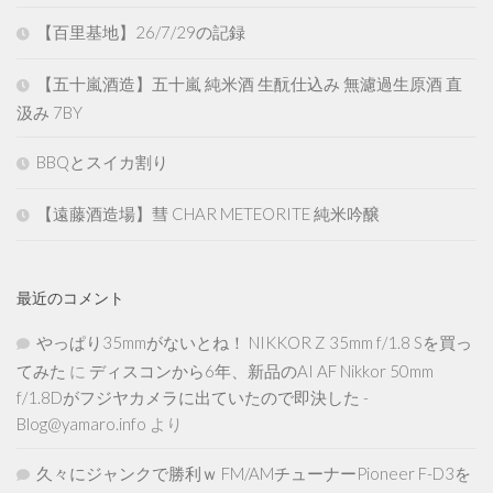
【百里基地】26/7/29の記録
【五十嵐酒造】五十嵐 純米酒 生酛仕込み 無濾過生原酒 直
汲み 7BY
BBQとスイカ割り
【遠藤酒造場】彗 CHAR METEORITE 純米吟醸
最近のコメント
やっぱり35mmがないとね！ NIKKOR Z 35mm f/1.8 Sを買っ
てみた
に
ディスコンから6年、新品のAI AF Nikkor 50mm
f/1.8Dがフジヤカメラに出ていたので即決した -
Blog@yamaro.info
より
久々にジャンクで勝利ｗ FM/AMチューナーPioneer F-D3を