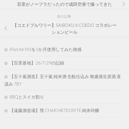
百里がノーフラだったので成田空港で撮ってきた
前の記事
【コエドブルワリー】SAIBOKU X COEDO コラボレー
ションビール
iPad Air M3を1か月使用してみた雑感
【百里基地】26/7/29の記録
【五十嵐酒造】五十嵐 純米酒 生酛仕込み 無濾過生原酒 直
汲み 7BY
BBQとスイカ割り
【遠藤酒造場】彗 CHAR METEORITE 純米吟醸