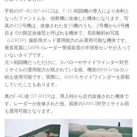
手前のRF-4EJ (87-6412)は、F-15J戦闘機の導入により余剰と
なったファントムを、偵察機に改修した機体になります。写
真の412号機は、改修された全15機のうち、2号機から8号機
目までの限定改修型と呼ばれる機体で、長距離斜め写真
（LOROP）撮影用ポッド運用能力のみ運用可能な機体です。
垂直尾翼にJ/APR-6レーダー警戒装置の半球形センサが入って
いないタイプです。
元々戦闘機だっただけに、スパローやサイドワインダー対空
ミサイルの運用能力が残されている他、機首のM61バルカン
砲も使用可能です。実際に、AIM-9Lサイドワインダーを搭載
していたこともあります。
奥のF-4EJ改 (37-8319)は、導入時から近代改修された機体で
す。レーダーが改修された他、国産のAAM-3対空ミサイル宿
も運用可能となります。