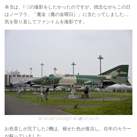
本当は、F-2の撮影をしたかったのですが、残念ながらこの日
はノーフラ、「魔金（魔の金曜日）」に当たってしました…。
気を取り直してファントムを撮影です。
RF-4EJ (87-6412)とF-4EJ改 (37-8319)
お色直しが完了した2機は、褪せた色が復活し、往年のカラー
が蘇っていました。