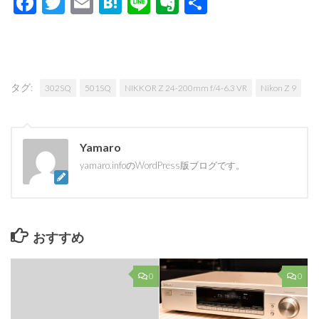
Facebook
Twitter
Email
Hatena
Line
Evernote
共
有
タグ:
302SQ
501SQ
NIKKOR Z 24-200mm f/4-6.3 VR
Nikon Z 9
Yamaro
yamaro.infoのWordPress版ブログです。
おすすめ
0
0