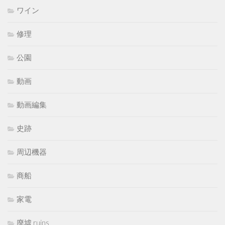
ワイン
修理
公園
動画
動画編集
史跡
周辺機器
商船
家電
廃墟 ruins