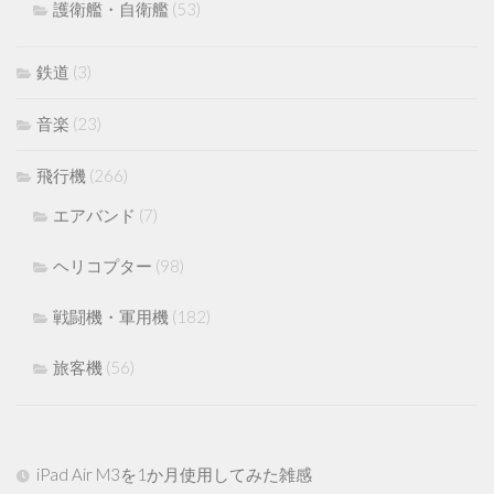
護衛艦・自衛艦
(53)
鉄道
(3)
音楽
(23)
飛行機
(266)
エアバンド
(7)
ヘリコプター
(98)
戦闘機・軍用機
(182)
旅客機
(56)
iPad Air M3を1か月使用してみた雑感