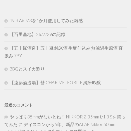
iPad Air M3を1か月使用してみた雑感
【百里基地】26/7/29の記録
【五十嵐酒造】五十嵐 純米酒 生酛仕込み 無濾過生原酒 直
汲み 7BY
BBQとスイカ割り
【遠藤酒造場】彗 CHAR METEORITE 純米吟醸
最近のコメント
やっぱり35mmがないとね！ NIKKOR Z 35mm f/1.8 Sを買っ
てみた
に
ディスコンから6年、新品のAI AF Nikkor 50mm