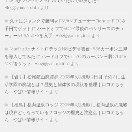
f/1.8Dがフジヤカメラに出ていたので即決した -
Blog@yamaro.info
より
久々にジャンクで勝利ｗ FM/AMチューナーPioneer F-D3を
千円でゲット
に
ハードオフでSONY最後のESシリーズのチュ
ーナーST-SA50ESを入手 - Blog@yamaro.info
より
Manfrotto ナイトロテックN8ビデオ雲台+536カーボン三脚
を導入してみた
に
ハードオフでGITZOのカーボン三脚G1348
MK2をゲット - Blog@yamaro.info
より
【岩手】松尾鉱山廃墟群 2008年5月撮影 2日目 その2
に
生
活学園の廃墟とは？歴史と解体後の現状を整理｜口コミちゃ
ん：やばい情報サイト
より
【福島】横向温泉ロッジ 2009年4月撮影
に
横向温泉の廃墟
は現在どうなっている？ロッジの歴史と注意点｜口コミちゃ
ん：やばい情報サイト
より