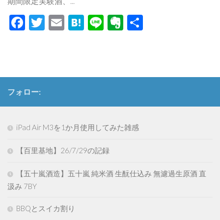
期間限定実験酒、...
Facebook
Twitter
Email
Hatena
Line
Evernote
共
有
フォロー:
iPad Air M3を1か月使用してみた雑感
【百里基地】26/7/29の記録
【五十嵐酒造】五十嵐 純米酒 生酛仕込み 無濾過生原酒 直
汲み 7BY
BBQとスイカ割り