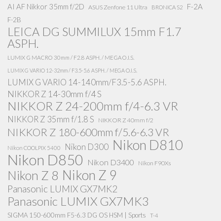
AI AF Nikkor 35mm f/2D
F-2A
ASUS Zenfone 11 Ultra
BRONICA S2
F-2B
LEICA DG SUMMILUX 15mm F1.7
ASPH.
LUMIX G MACRO 30mm / F2.8 ASPH. / MEGA O.I.S.
LUMIX G VARIO 12-32mm / F3.5-5.6 ASPH. / MEGA O.I.S.
LUMIX G VARIO 14-140mm/F3.5-5.6 ASPH.
NIKKOR Z 14-30mm f/4 S
NIKKOR Z 24-200mm f/4-6.3 VR
NIKKOR Z 35mm f/1.8 S
NIKKOR Z 40mm f/2
NIKKOR Z 180-600mm f/5.6-6.3 VR
Nikon D810
Nikon D300
Nikon COOLPIX 5400
Nikon D850
Nikon D3400
Nikon F90Xs
Nikon Z 9
Nikon Z 8
Panasonic LUMIX GX7MK2
Panasonic LUMIX GX7MK3
SIGMA 150-600mm F5-6.3 DG OS HSM | Sports
T-4