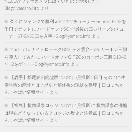
f/1.8Dがフジヤカメラに出ていたので即決した -
Blog@yamaro.info
より
久々にジャンクで勝利ｗ FM/AMチューナーPioneer F-D3を
千円でゲット
に
ハードオフでSONY最後のESシリーズのチュ
ーナーST-SA50ESを入手 - Blog@yamaro.info
より
Manfrotto ナイトロテックN8ビデオ雲台+536カーボン三脚
を導入してみた
に
ハードオフでGITZOのカーボン三脚G1348
MK2をゲット - Blog@yamaro.info
より
【岩手】松尾鉱山廃墟群 2008年5月撮影 2日目 その2
に
生
活学園の廃墟とは？歴史と解体後の現状を整理｜口コミちゃ
ん：やばい情報サイト
より
【福島】横向温泉ロッジ 2009年4月撮影
に
横向温泉の廃墟
は現在どうなっている？ロッジの歴史と注意点｜口コミちゃ
ん：やばい情報サイト
より