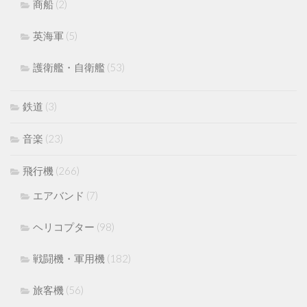
商船
(2)
英海軍
(5)
護衛艦・自衛艦
(53)
鉄道
(3)
音楽
(23)
飛行機
(266)
エアバンド
(7)
ヘリコプター
(98)
戦闘機・軍用機
(182)
旅客機
(56)