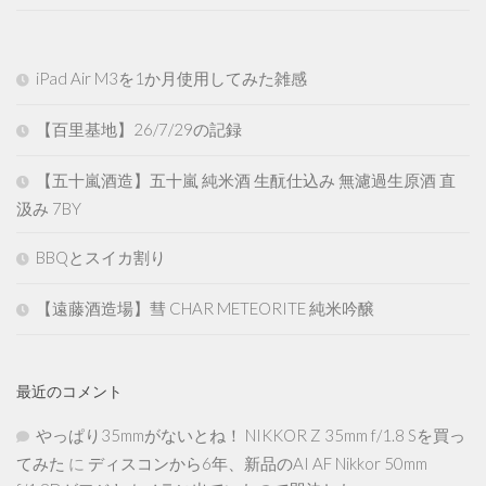
iPad Air M3を1か月使用してみた雑感
【百里基地】26/7/29の記録
【五十嵐酒造】五十嵐 純米酒 生酛仕込み 無濾過生原酒 直
汲み 7BY
BBQとスイカ割り
【遠藤酒造場】彗 CHAR METEORITE 純米吟醸
最近のコメント
やっぱり35mmがないとね！ NIKKOR Z 35mm f/1.8 Sを買っ
てみた
に
ディスコンから6年、新品のAI AF Nikkor 50mm