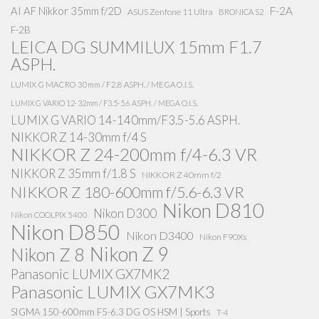
AI AF Nikkor 35mm f/2D
F-2A
ASUS Zenfone 11 Ultra
BRONICA S2
F-2B
LEICA DG SUMMILUX 15mm F1.7
ASPH.
LUMIX G MACRO 30mm / F2.8 ASPH. / MEGA O.I.S.
LUMIX G VARIO 12-32mm / F3.5-5.6 ASPH. / MEGA O.I.S.
LUMIX G VARIO 14-140mm/F3.5-5.6 ASPH.
NIKKOR Z 14-30mm f/4 S
NIKKOR Z 24-200mm f/4-6.3 VR
NIKKOR Z 35mm f/1.8 S
NIKKOR Z 40mm f/2
NIKKOR Z 180-600mm f/5.6-6.3 VR
Nikon D810
Nikon D300
Nikon COOLPIX 5400
Nikon D850
Nikon D3400
Nikon F90Xs
Nikon Z 9
Nikon Z 8
Panasonic LUMIX GX7MK2
Panasonic LUMIX GX7MK3
SIGMA 150-600mm F5-6.3 DG OS HSM | Sports
T-4