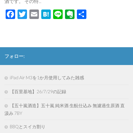
酒です。 その特...
Facebook
Twitter
Email
Hatena
Line
Evernote
共
有
フォロー:
iPad Air M3を1か月使用してみた雑感
【百里基地】26/7/29の記録
【五十嵐酒造】五十嵐 純米酒 生酛仕込み 無濾過生原酒 直
汲み 7BY
BBQとスイカ割り