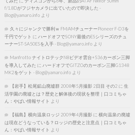
てみた
に
ディスコンから6年、新品のAI AF Nikkor 50mm
f/1.8Dがフジヤカメラに出ていたので即決した -
Blog@yamaro.info
より
久々にジャンクで勝利ｗ FM/AMチューナーPioneer F-D3を
千円でゲット
に
ハードオフでSONY最後のESシリーズのチュ
ーナーST-SA50ESを入手 - Blog@yamaro.info
より
Manfrotto ナイトロテックN8ビデオ雲台+536カーボン三脚
を導入してみた
に
ハードオフでGITZOのカーボン三脚G1348
MK2をゲット - Blog@yamaro.info
より
【岩手】松尾鉱山廃墟群 2008年5月撮影 2日目 その2
に
生
活学園の廃墟とは？歴史と解体後の現状を整理｜口コミちゃ
ん：やばい情報サイト
より
【福島】横向温泉ロッジ 2009年4月撮影
に
横向温泉の廃墟
は現在どうなっている？ロッジの歴史と注意点｜口コミちゃ
ん：やばい情報サイト
より