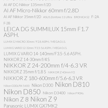
AI AF DC-Nikkor 135mm f/2D
AI AF Micro-Nikkor 60mm f/2.8D
AI AF Nikkor 35mm f/2D
F-2A
ASUS Zenfone 11 Ultra
BRONICA S2
F-2B
LEICA DG SUMMILUX 15mm F1.7
ASPH.
LUMIX G MACRO 30mm / F2.8 ASPH. / MEGA O.I.S.
LUMIX G VARIO 12-32mm / F3.5-5.6 ASPH. / MEGA O.I.S.
LUMIX G VARIO 14-140mm/F3.5-5.6 ASPH.
NIKKOR Z 14-30mm f/4 S
NIKKOR Z 24-200mm f/4-6.3 VR
NIKKOR Z 35mm f/1.8 S
NIKKOR Z 40mm f/2
NIKKOR Z 180-600mm f/5.6-6.3 VR
Nikon D810
Nikon D300
Nikon COOLPIX 5400
Nikon D850
Nikon D3400
Nikon F90Xs
Nikon Z 9
Nikon Z 8
Panasonic LUMIX GX7MK2