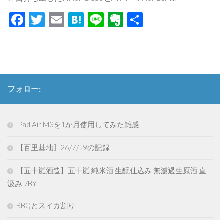
Facebook
Twitter
Email
Hatena
Line
Evernote
共
有
フォロー:
iPad Air M3を1か月使用してみた雑感
【百里基地】26/7/29の記録
【五十嵐酒造】五十嵐 純米酒 生酛仕込み 無濾過生原酒 直
汲み 7BY
BBQとスイカ割り