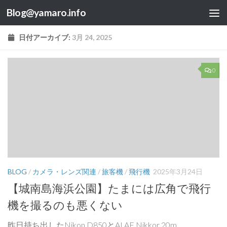
Blog@yamaro.info
コンテンツへスキップ
日付アーカイブ:
3月 24, 2025
0
BLOG
/
カメラ・レンズ関連
/
旅客機
/
飛行機
2025年3月24日
【城南島海浜公園】たまには広角で飛行
機を撮るのも悪くない
昨日持ち出したNikon D850とAI AF Nikkor 20m...