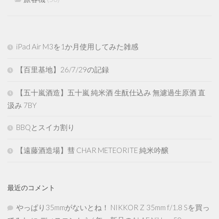
iPad Air M3を1か月使用してみた雑感
【百里基地】26/7/29の記録
【五十嵐酒造】五十嵐 純米酒 生酛仕込み 無濾過生原酒 直
汲み 7BY
BBQとスイカ割り
【遠藤酒造場】彗 CHAR METEORITE 純米吟醸
最近のコメント
やっぱり35mmがないとね！ NIKKOR Z 35mm f/1.8 Sを買っ