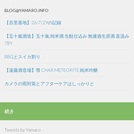
BLOG@YAMARO.INFO
【百里基地】26/7/29の記録
【五十嵐酒造】五十嵐 純米酒 生酛仕込み 無濾過生原酒 直汲み
7BY
BBQとスイカ割り
【遠藤酒造場】彗 CHAR METEORITE 純米吟醸
カメラの雨対策とアフターケアはしっかりと
続き
Tweets by Yamaro