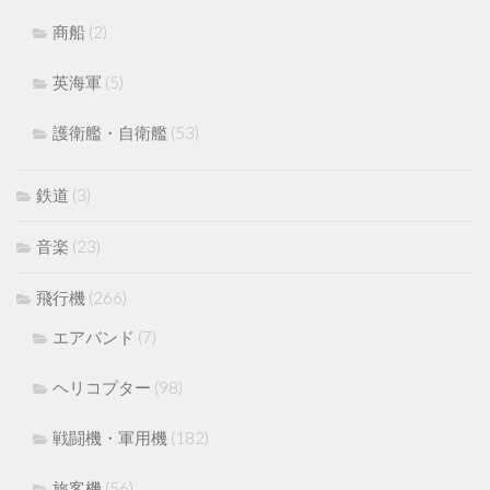
商船
(2)
英海軍
(5)
護衛艦・自衛艦
(53)
鉄道
(3)
音楽
(23)
飛行機
(266)
エアバンド
(7)
ヘリコプター
(98)
戦闘機・軍用機
(182)
旅客機
(56)