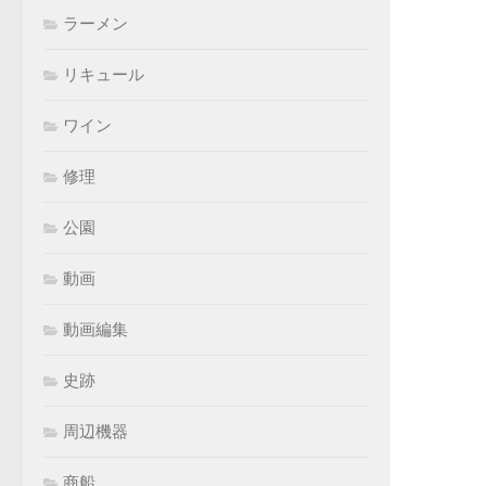
ラーメン
リキュール
ワイン
修理
公園
動画
動画編集
史跡
周辺機器
商船