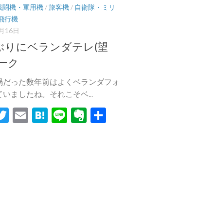
戦闘機・軍用機
/
旅客機
/
自衛隊・ミリ
飛行機
2月16日
ぶりにベランダテレ(望
ワーク
禍だった数年前はよくベランダフォ
いましたね。それこそベ...
acebook
Twitter
Email
Hatena
Line
Evernote
共
有