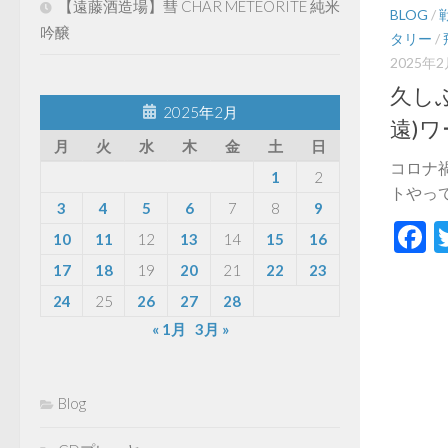
【遠藤酒造場】彗 CHAR METEORITE 純米
BLOG
/
吟醸
タリー
/
2025年
久し
2025年2月
遠)
月
火
水
木
金
土
日
コロナ
1
2
トやって
3
4
5
6
7
8
9
F
10
11
12
13
14
15
16
17
18
19
20
21
22
23
24
25
26
27
28
« 1月
3月 »
Blog