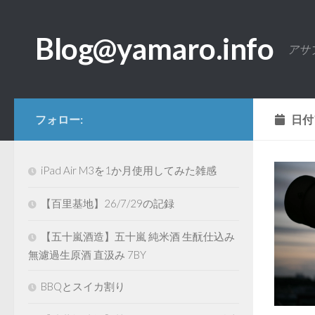
コンテンツへスキップ
Blog@yamaro.info
アサ
フォロー:
日付
iPad Air M3を1か月使用してみた雑感
【百里基地】26/7/29の記録
【五十嵐酒造】五十嵐 純米酒 生酛仕込み
無濾過生原酒 直汲み 7BY
BBQとスイカ割り