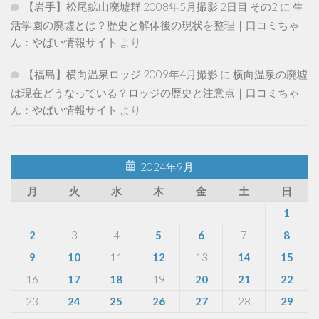
【岩手】松尾鉱山廃墟群 2008年5月撮影 2日目 その2
に
生
活学園の廃墟とは？歴史と解体後の現状を整理｜口コミちゃ
ん：やばい情報サイト
より
【福島】横向温泉ロッジ 2009年4月撮影
に
横向温泉の廃墟
は現在どうなっている？ロッジの歴史と注意点｜口コミちゃ
ん：やばい情報サイト
より
2024年9月
月
火
水
木
金
土
日
1
2
3
4
5
6
7
8
9
10
11
12
13
14
15
16
17
18
19
20
21
22
23
24
25
26
27
28
29