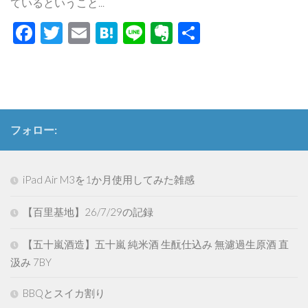
ているということ...
Facebook
Twitter
Email
Hatena
Line
Evernote
共
有
フォロー:
iPad Air M3を1か月使用してみた雑感
【百里基地】26/7/29の記録
【五十嵐酒造】五十嵐 純米酒 生酛仕込み 無濾過生原酒 直
汲み 7BY
BBQとスイカ割り