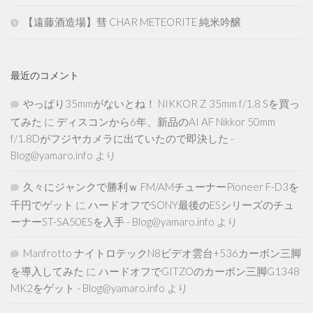
【遠藤酒造場】彗 CHAR METEORITE 純米吟醸
最近のコメント
やっぱり35mmがないとね！ NIKKOR Z 35mm f/1.8 Sを買っ
てみた
に
ディスコンから6年、新品のAI AF Nikkor 50mm
f/1.8Dがフジヤカメラに出ていたので即決した -
Blog@yamaro.info
より
久々にジャンクで勝利ｗ FM/AMチューナーPioneer F-D3を
千円でゲット
に
ハードオフでSONY最後のESシリーズのチュ
ーナーST-SA50ESを入手 - Blog@yamaro.info
より
Manfrotto ナイトロテックN8ビデオ雲台+536カーボン三脚
を導入してみた
に
ハードオフでGITZOのカーボン三脚G1348
MK2をゲット - Blog@yamaro.info
より