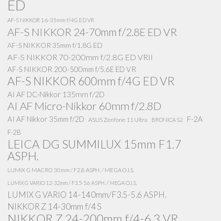
ED
AF-S NIKKOR 16-35mm f/4G ED VR
AF-S NIKKOR 24-70mm f/2.8E ED VR
AF-S NIKKOR 35mm f/1.8G ED
AF-S NIKKOR 70-200mm f/2.8G ED VRII
AF-S NIKKOR 200-500mm f/5.6E ED VR
AF-S NIKKOR 600mm f/4G ED VR
AI AF DC-Nikkor 135mm f/2D
AI AF Micro-Nikkor 60mm f/2.8D
AI AF Nikkor 35mm f/2D
F-2A
ASUS Zenfone 11 Ultra
BRONICA S2
F-2B
LEICA DG SUMMILUX 15mm F1.7
ASPH.
LUMIX G MACRO 30mm / F2.8 ASPH. / MEGA O.I.S.
LUMIX G VARIO 12-32mm / F3.5-5.6 ASPH. / MEGA O.I.S.
LUMIX G VARIO 14-140mm/F3.5-5.6 ASPH.
NIKKOR Z 14-30mm f/4 S
NIKKOR Z 24-200mm f/4-6.3 VR