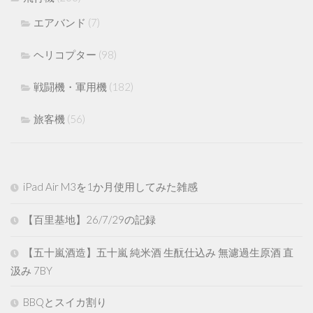
エアバンド
(7)
ヘリコプター
(98)
戦闘機・軍用機
(182)
旅客機
(56)
iPad Air M3を1か月使用してみた雑感
【百里基地】26/7/29の記録
【五十嵐酒造】五十嵐 純米酒 生酛仕込み 無濾過生原酒 直
汲み 7BY
BBQとスイカ割り