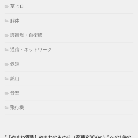
草ヒロ
解体
護衛艦・自衛艦
通信・ネットワーク
鉄道
鉱山
音楽
飛行機
“【やまね酒造】やまねのみのり（発芽玄米Ver.）” への1件の