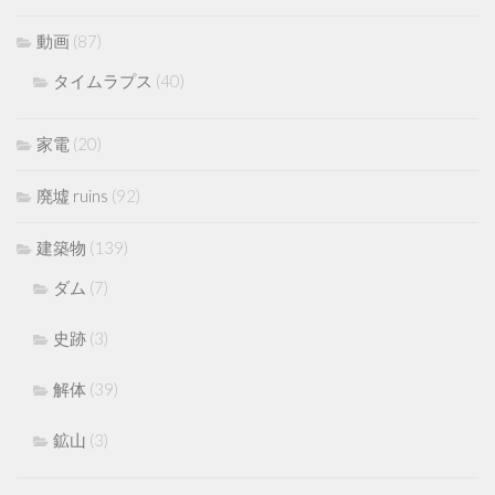
動画
(87)
タイムラプス
(40)
家電
(20)
廃墟 ruins
(92)
建築物
(139)
ダム
(7)
史跡
(3)
解体
(39)
鉱山
(3)