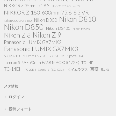
NIKKOR Z 35mm f/1.8 S
NIKKOR Z 40mm f/2
NIKKOR Z 180-600mm f/5.6-6.3 VR
Nikon D810
Nikon D300
Nikon COOLPIX 5400
Nikon D850
Nikon D3400
Nikon F90Xs
Nikon Z 9
Nikon Z 8
Panasonic LUMIX GX7MK2
Panasonic LUMIX GX7MK3
SIGMA 150-600mm F5-6.3 DG OS HSM | Sports
T-4
Tamron SP AF 90mm F/2.8 MACRO(172E)
TC-14EII
TC-14EIII
写研
タイムラプス
Xperia 1（SO-03L）
TC-20EIII
風の森
メタ情報
ログイン
投稿フィード