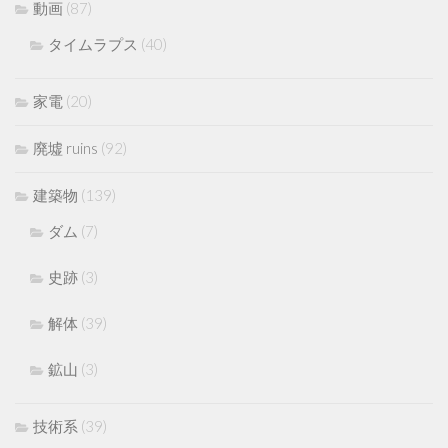
動画
(87)
タイムラプス
(40)
家電
(20)
廃墟 ruins
(92)
建築物
(139)
ダム
(7)
史跡
(3)
解体
(39)
鉱山
(3)
技術系
(39)