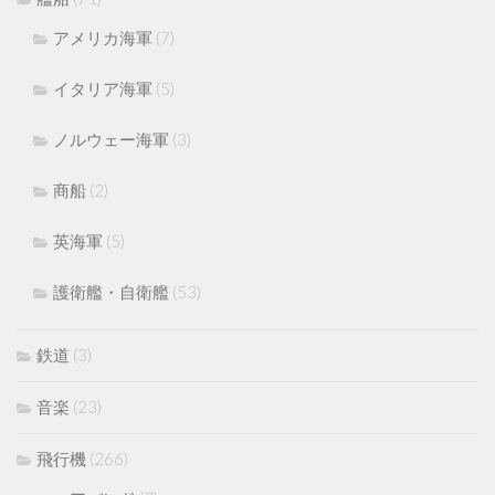
アメリカ海軍
(7)
イタリア海軍
(5)
ノルウェー海軍
(3)
商船
(2)
英海軍
(5)
護衛艦・自衛艦
(53)
鉄道
(3)
音楽
(23)
飛行機
(266)