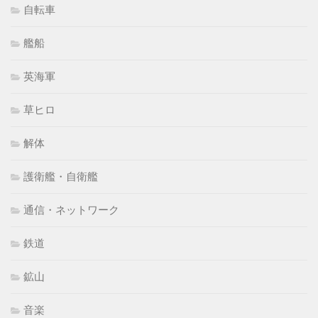
自転車
艦船
英海軍
草ヒロ
解体
護衛艦・自衛艦
通信・ネットワーク
鉄道
鉱山
音楽