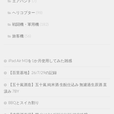
エアバンド
(7)
ヘリコプター
(98)
戦闘機・軍用機
(182)
旅客機
(56)
iPad Air M3を1か月使用してみた雑感
【百里基地】26/7/29の記録
【五十嵐酒造】五十嵐 純米酒 生酛仕込み 無濾過生原酒 直
汲み 7BY
BBQとスイカ割り