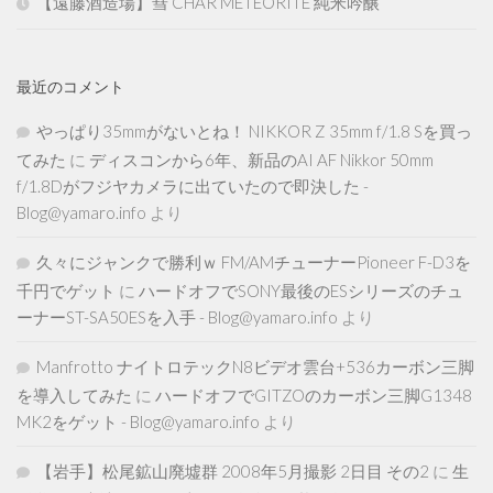
【遠藤酒造場】彗 CHAR METEORITE 純米吟醸
最近のコメント
やっぱり35mmがないとね！ NIKKOR Z 35mm f/1.8 Sを買っ
てみた
に
ディスコンから6年、新品のAI AF Nikkor 50mm
f/1.8Dがフジヤカメラに出ていたので即決した -
Blog@yamaro.info
より
久々にジャンクで勝利ｗ FM/AMチューナーPioneer F-D3を
千円でゲット
に
ハードオフでSONY最後のESシリーズのチュ
ーナーST-SA50ESを入手 - Blog@yamaro.info
より
Manfrotto ナイトロテックN8ビデオ雲台+536カーボン三脚
を導入してみた
に
ハードオフでGITZOのカーボン三脚G1348
MK2をゲット - Blog@yamaro.info
より
【岩手】松尾鉱山廃墟群 2008年5月撮影 2日目 その2
に
生