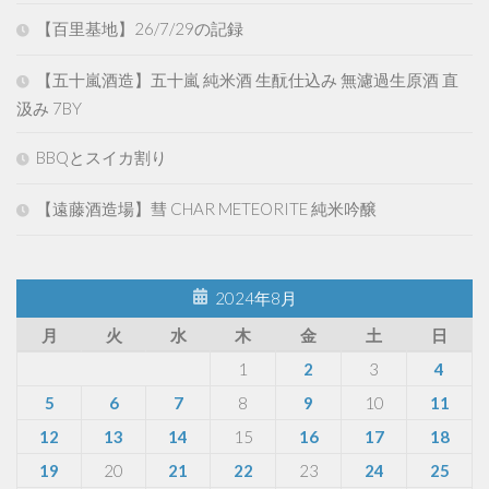
【百里基地】26/7/29の記録
【五十嵐酒造】五十嵐 純米酒 生酛仕込み 無濾過生原酒 直
汲み 7BY
BBQとスイカ割り
【遠藤酒造場】彗 CHAR METEORITE 純米吟醸
2024年8月
月
火
水
木
金
土
日
1
2
3
4
5
6
7
8
9
10
11
12
13
14
15
16
17
18
19
20
21
22
23
24
25