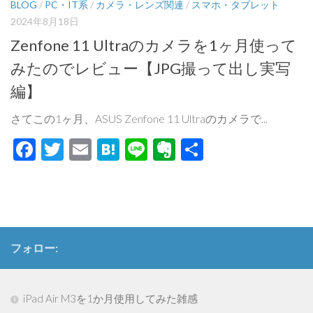
BLOG
/
PC・IT系
/
カメラ・レンズ関連
/
スマホ・タブレット
2024年8月18日
Zenfone 11 Ultraのカメラを1ヶ月使って
みたのでレビュー【JPG撮って出し実写
編】
さてこの1ヶ月、ASUS Zenfone 11 Ultraのカメラで...
Facebook
Twitter
Email
Hatena
Line
Evernote
共
有
フォロー:
iPad Air M3を1か月使用してみた雑感