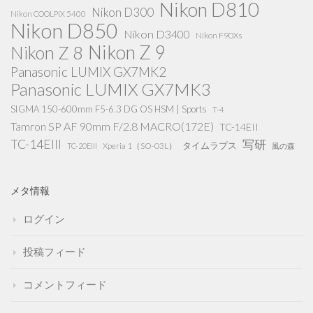
Nikon D810
Nikon D300
Nikon COOLPIX 5400
Nikon D850
Nikon D3400
Nikon F90Xs
Nikon Z 9
Nikon Z 8
Panasonic LUMIX GX7MK2
Panasonic LUMIX GX7MK3
SIGMA 150-600mm F5-6.3 DG OS HSM | Sports
T-4
Tamron SP AF 90mm F/2.8 MACRO(172E)
TC-14EII
TC-14EIII
写研
タイムラプス
Xperia 1（SO-03L）
TC-20EIII
風の森
メタ情報
ログイン
投稿フィード
コメントフィード