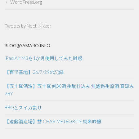
WordPress.org
Tweets by Noct_Nikkor
BLOG@YAMARO.INFO
iPad Air M3を1か月使用してみた雑感
【百里基地】26/7/29の記録
【五十嵐酒造】五十嵐 純米酒 生酛仕込み 無濾過生原酒 直汲み
7BY
BBQとスイカ割り
【遠藤酒造場】彗 CHAR METEORITE 純米吟醸