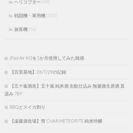
ヘリコプター
(98)
戦闘機・軍用機
(182)
旅客機
(56)
iPad Air M3を1か月使用してみた雑感
【百里基地】26/7/29の記録
【五十嵐酒造】五十嵐 純米酒 生酛仕込み 無濾過生原酒 直
汲み 7BY
BBQとスイカ割り
【遠藤酒造場】彗 CHAR METEORITE 純米吟醸