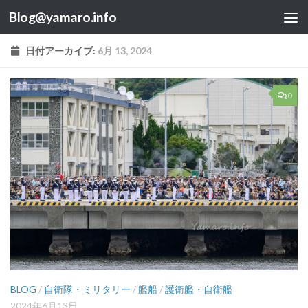
Blog@yamaro.info
コンテンツへスキップ
日付アーカイブ:
6月 13, 2024
0
BLOG
/
自衛隊・ミリタリー
/
艦船
/
護衛艦・自衛艦
2024年6月13日