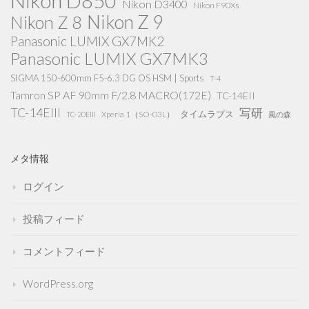
Nikon D850
Nikon D3400
Nikon F90Xs
Nikon Z 9
Nikon Z 8
Panasonic LUMIX GX7MK2
Panasonic LUMIX GX7MK3
SIGMA 150-600mm F5-6.3 DG OS HSM | Sports
T-4
Tamron SP AF 90mm F/2.8 MACRO(172E)
TC-14EII
TC-14EIII
写研
タイムラプス
Xperia 1（SO-03L）
TC-20EIII
風の森
メタ情報
ログイン
投稿フィード
コメントフィード
WordPress.org