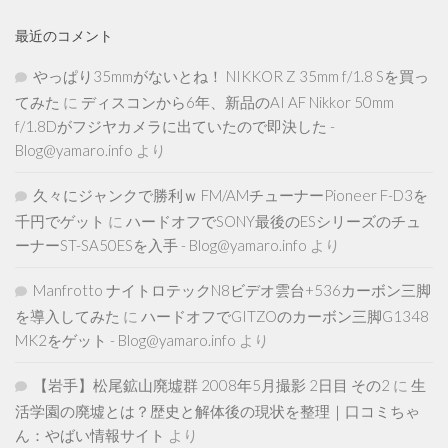
最近のコメント
やっぱり35mmがないとね！ NIKKOR Z 35mm f/1.8 Sを買っ
てみた
に
ディスコンから6年、新品のAI AF Nikkor 50mm
f/1.8Dがフジヤカメラに出ていたので即決した -
Blog@yamaro.info
より
久々にジャンクで勝利ｗ FM/AMチューナーPioneer F-D3を
千円でゲット
に
ハードオフでSONY最後のESシリーズのチュ
ーナーST-SA50ESを入手 - Blog@yamaro.info
より
Manfrotto ナイトロテックN8ビデオ雲台+536カーボン三脚
を導入してみた
に
ハードオフでGITZOのカーボン三脚G1348
MK2をゲット - Blog@yamaro.info
より
【岩手】松尾鉱山廃墟群 2008年5月撮影 2日目 その2
に
生
活学園の廃墟とは？歴史と解体後の現状を整理｜口コミちゃ
ん：やばい情報サイト
より