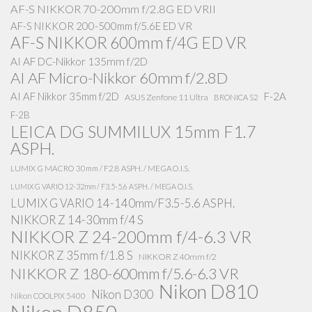
AF-S NIKKOR 70-200mm f/2.8G ED VRII
AF-S NIKKOR 200-500mm f/5.6E ED VR
AF-S NIKKOR 600mm f/4G ED VR
AI AF DC-Nikkor 135mm f/2D
AI AF Micro-Nikkor 60mm f/2.8D
AI AF Nikkor 35mm f/2D
F-2A
ASUS Zenfone 11 Ultra
BRONICA S2
F-2B
LEICA DG SUMMILUX 15mm F1.7
ASPH.
LUMIX G MACRO 30mm / F2.8 ASPH. / MEGA O.I.S.
LUMIX G VARIO 12-32mm / F3.5-5.6 ASPH. / MEGA O.I.S.
LUMIX G VARIO 14-140mm/F3.5-5.6 ASPH.
NIKKOR Z 14-30mm f/4 S
NIKKOR Z 24-200mm f/4-6.3 VR
NIKKOR Z 35mm f/1.8 S
NIKKOR Z 40mm f/2
NIKKOR Z 180-600mm f/5.6-6.3 VR
Nikon D810
Nikon D300
Nikon COOLPIX 5400