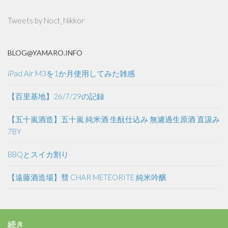
Tweets by Noct_Nikkor
BLOG@YAMARO.INFO
iPad Air M3を1か月使用してみた雑感
【百里基地】26/7/29の記録
【五十嵐酒造】五十嵐 純米酒 生酛仕込み 無濾過生原酒 直汲み
7BY
BBQとスイカ割り
【遠藤酒造場】彗 CHAR METEORITE 純米吟醸
続き