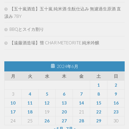
【五十嵐酒造】五十嵐 純米酒 生酛仕込み 無濾過生原酒 直
汲み 7BY
BBQとスイカ割り
【遠藤酒造場】彗 CHAR METEORITE 純米吟醸
2024年6月
月
火
水
木
金
土
日
1
2
3
4
5
6
7
8
9
10
11
12
13
14
15
16
17
18
19
20
21
22
23
24
25
26
27
28
29
30
« 5月
7月 »