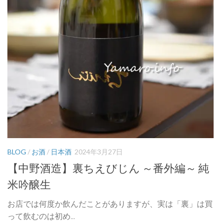
BLOG
/
お酒
/
日本酒
2024年3月27日
【中野酒造】裏ちえびじん ～番外編～ 純
米吟醸生
お店では何度か飲んだことがありますが、実は「裏」は買
って飲むのは初め...