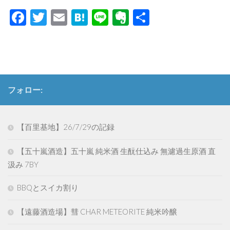
Facebook
Twitter
Email
Hatena
Line
Evernote
共
有
フォロー:
【百里基地】26/7/29の記録
【五十嵐酒造】五十嵐 純米酒 生酛仕込み 無濾過生原酒 直
汲み 7BY
BBQとスイカ割り
【遠藤酒造場】彗 CHAR METEORITE 純米吟醸