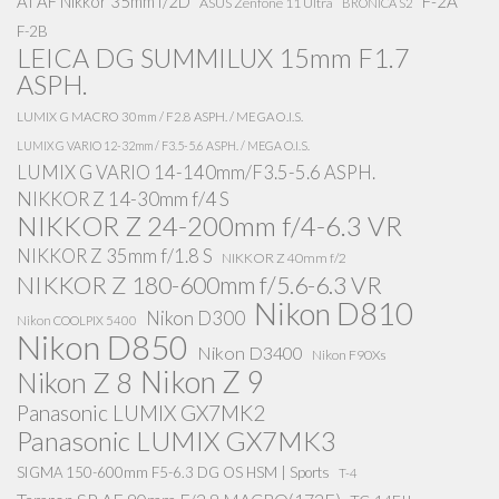
AI AF Nikkor 35mm f/2D
F-2A
ASUS Zenfone 11 Ultra
BRONICA S2
F-2B
LEICA DG SUMMILUX 15mm F1.7
ASPH.
LUMIX G MACRO 30mm / F2.8 ASPH. / MEGA O.I.S.
LUMIX G VARIO 12-32mm / F3.5-5.6 ASPH. / MEGA O.I.S.
LUMIX G VARIO 14-140mm/F3.5-5.6 ASPH.
NIKKOR Z 14-30mm f/4 S
NIKKOR Z 24-200mm f/4-6.3 VR
NIKKOR Z 35mm f/1.8 S
NIKKOR Z 40mm f/2
NIKKOR Z 180-600mm f/5.6-6.3 VR
Nikon D810
Nikon D300
Nikon COOLPIX 5400
Nikon D850
Nikon D3400
Nikon F90Xs
Nikon Z 9
Nikon Z 8
Panasonic LUMIX GX7MK2
Panasonic LUMIX GX7MK3
SIGMA 150-600mm F5-6.3 DG OS HSM | Sports
T-4