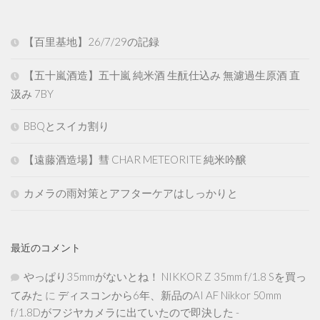
【百里基地】26/7/29の記録
【五十嵐酒造】五十嵐 純米酒 生酛仕込み 無濾過生原酒 直
汲み 7BY
BBQとスイカ割り
【遠藤酒造場】彗 CHAR METEORITE 純米吟醸
カメラの雨対策とアフターケアはしっかりと
最近のコメント
やっぱり35mmがないとね！ NIKKOR Z 35mm f/1.8 Sを買っ
てみた
に
ディスコンから6年、新品のAI AF Nikkor 50mm
f/1.8Dがフジヤカメラに出ていたので即決した -