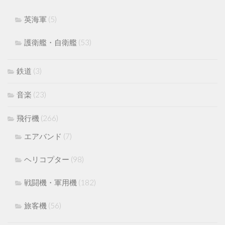
英海軍
(5)
護衛艦・自衛艦
(53)
鉄道
(3)
音楽
(23)
飛行機
(266)
エアバンド
(7)
ヘリコプター
(98)
戦闘機・軍用機
(182)
旅客機
(56)