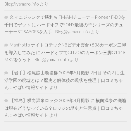
Blog@yamaro.info
より
久々にジャンクで勝利ｗ FM/AMチューナーPioneer F-D3を
千円でゲット
に
ハードオフでSONY最後のESシリーズのチュ
ーナーST-SA50ESを入手 - Blog@yamaro.info
より
Manfrotto ナイトロテックN8ビデオ雲台+536カーボン三脚
を導入してみた
に
ハードオフでGITZOのカーボン三脚G1348
MK2をゲット - Blog@yamaro.info
より
【岩手】松尾鉱山廃墟群 2008年5月撮影 2日目 その2
に
生
活学園の廃墟とは？歴史と解体後の現状を整理｜口コミちゃ
ん：やばい情報サイト
より
【福島】横向温泉ロッジ 2009年4月撮影
に
横向温泉の廃墟
は現在どうなっている？ロッジの歴史と注意点｜口コミちゃ
ん：やばい情報サイト
より