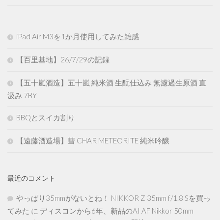
iPad Air M3を1か月使用してみた雑感
【百里基地】26/7/29の記録
【五十嵐酒造】五十嵐 純米酒 生酛仕込み 無濾過生原酒 直
汲み 7BY
BBQとスイカ割り
【遠藤酒造場】彗 CHAR METEORITE 純米吟醸
最近のコメント
やっぱり35mmがないとね！ NIKKOR Z 35mm f/1.8 Sを買っ
てみた
に
ディスコンから6年、新品のAI AF Nikkor 50mm