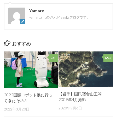
Yamaro
yamaro.infoのWordPress版ブログです。
おすすめ
0
4
【岩手】国民宿舎山王閣
2022国際ロボット展に行っ
2009年4月撮影
てきた その3
2020年9月6日
2022年3月20日