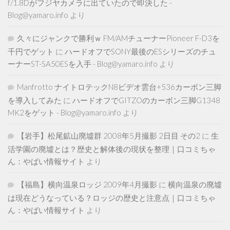
f/1.8Dがフジヤカメラに出ていたので即決した -
Blog@yamaro.info
より
久々にジャンクで勝利ｗ FM/AMチューナーPioneer F-D3を
千円でゲット
に
ハードオフでSONY最後のESシリーズのチュ
ーナーST-SA50ESを入手 - Blog@yamaro.info
より
Manfrotto ナイトロテックN8ビデオ雲台+536カーボン三脚
を導入してみた
に
ハードオフでGITZOのカーボン三脚G1348
MK2をゲット - Blog@yamaro.info
より
【岩手】松尾鉱山廃墟群 2008年5月撮影 2日目 その2
に
生
活学園の廃墟とは？歴史と解体後の現状を整理｜口コミちゃ
ん：やばい情報サイト
より
【福島】横向温泉ロッジ 2009年4月撮影
に
横向温泉の廃墟
は現在どうなっている？ロッジの歴史と注意点｜口コミちゃ
ん：やばい情報サイト
より