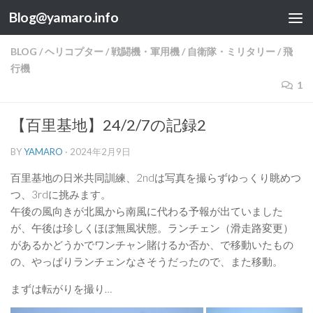
Blog@yamaro.info
コンテンツへスキップ
BLOG
/
ヘリコプター
/
戦闘機・軍用機
/
自衛隊・ミリタリー
/
飛
行機
1
【百里基地】24/2/7の記録2
BY
YAMARO
·
2024年2月9日
百里基地の日米共同訓練、2ndは写真を撮らずゆっくり眺めつ
つ、3rdに挑みます。
午後の風向きが北風から南風に代わる予報が出ていました
が、午後は珍しくほぼ無風状態。ランチェン（滑走路変更）
があるかどうかでワンチャン賭けるか否か、で移動いたもの
の、やっぱりランチェンなさそうだったので、また移動。
まずは転がりを撮り…