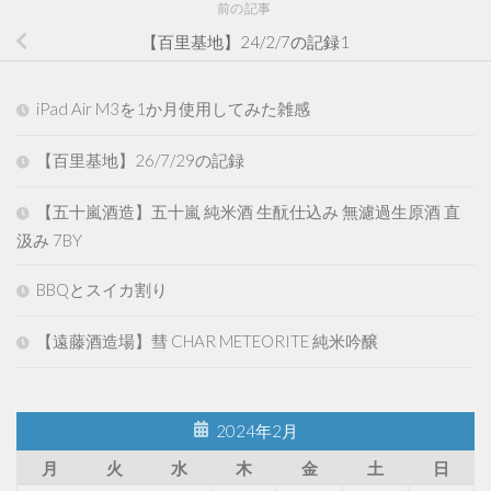
前の記事
【百里基地】24/2/7の記録1
iPad Air M3を1か月使用してみた雑感
【百里基地】26/7/29の記録
【五十嵐酒造】五十嵐 純米酒 生酛仕込み 無濾過生原酒 直
汲み 7BY
BBQとスイカ割り
【遠藤酒造場】彗 CHAR METEORITE 純米吟醸
2024年2月
月
火
水
木
金
土
日