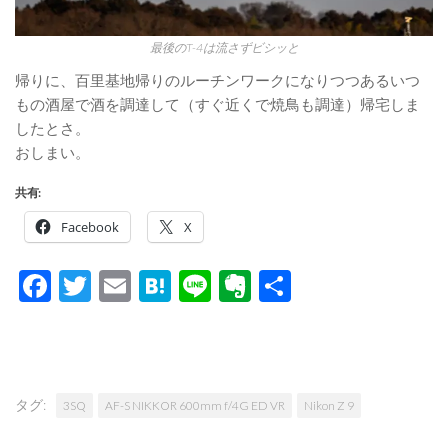
最後のT-4は流さずビシッと
帰りに、百里基地帰りのルーチンワークになりつつあるいつ
もの酒屋で酒を調達して（すぐ近くで焼鳥も調達）帰宅しま
したとさ。
おしまい。
共有:
Facebook
X
Facebook
Twitter
Email
Hatena
Line
Evernote
共
有
タグ:
3SQ
AF-S NIKKOR 600mm f/4G ED VR
Nikon Z 9