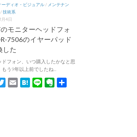
オーディオ・ビジュアル
/
メンテナン
/
技術系
12月4日
NYのモニターヘッドフォ
R-7506のイヤーパッド
換した
ッドフォン、いつ購入したかなと思
もう9年以上前でしたね...
acebook
Twitter
Email
Hatena
Line
Evernote
共
有