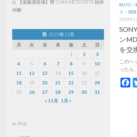
【遠藤酒造場】彗 CHAR METEORITE 純米
BLOG
/
吟醸
ス・清掃
2023年
SO
2023年12月
ンMD
月
火
水
木
金
土
日
を交
1
2
3
このヘ
4
5
6
7
8
9
10
ったら、
11
12
13
14
15
16
17
F
18
19
20
21
22
23
24
25
26
27
28
29
30
31
« 11月
1月 »
Blog