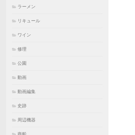
ラーメン
リキュール
ワイン
修理
公園
動画
動画編集
史跡
周辺機器
商船