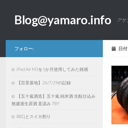
コンテンツへスキップ
Blog@yamaro.info
アサ
フォロー:
日付
iPad Air M3を1か月使用してみた雑感
【百里基地】26/7/29の記録
【五十嵐酒造】五十嵐 純米酒 生酛仕込み
無濾過生原酒 直汲み 7BY
BBQとスイカ割り