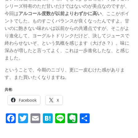
シリーズ特有のただ甘いだけではないのが美点なのですが、
今回は
アルコール度数が以前よりわずかに高い
、ここがポイ
ントでした。ものすごくバランスが良くなったんですよ。甘
いのに飽きない味わいは以前からの共通点ですが、そこがよ
り進化して、ヨーグルトドリンクだけど、決してジュースで
終わらせないぞ、という気概を感じます（大げさ？）。味に
深みが増したと言ってよく、これは一歩進化したな、と感じ
ました。
ということで、今期のニゴリ、更に一皮むけた感がありま
す。また買いたくなりますね。
共有:
Facebook
X
Facebook
Twitter
Email
Hatena
Line
Evernote
共
有