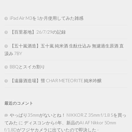
iPad Air M3を1か月使用してみた雑感
【百里基地】26/7/29の記録
【五十嵐酒造】五十嵐 純米酒 生酛仕込み 無濾過生原酒 直
汲み 7BY
BBQとスイカ割り
【遠藤酒造場】彗 CHAR METEORITE 純米吟醸
最近のコメント
やっぱり35mmがないとね！ NIKKOR Z 35mm f/1.8 Sを買っ
てみた
に
ディスコンから6年、新品のAI AF Nikkor 50mm
f/1.8Dがフジヤカメラに出ていたので即決した -