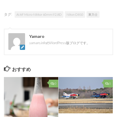
タグ:
AI AF Micro-Nikkor 60mm f/2.8D
Nikon D810
東力士
Yamaro
yamaro.infoのWordPress版ブログです。
おすすめ
0
0