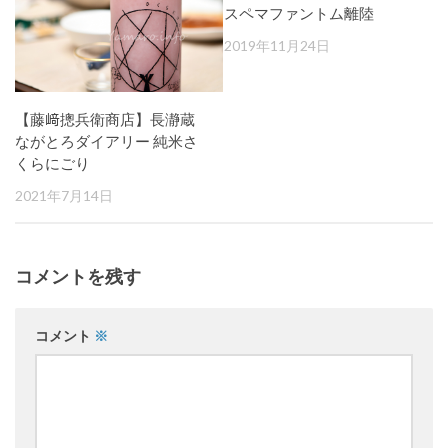
スペマファントム離陸
2019年11月24日
【藤﨑摠兵衛商店】長瀞蔵
ながとろダイアリー 純米さ
くらにごり
2021年7月14日
コメントを残す
コメント
※