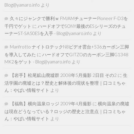
Blog@yamaro.info
より
久々にジャンクで勝利ｗ FM/AMチューナーPioneer F-D3を
千円でゲット
に
ハードオフでSONY最後のESシリーズのチュ
ーナーST-SA50ESを入手 - Blog@yamaro.info
より
Manfrotto ナイトロテックN8ビデオ雲台+536カーボン三脚
を導入してみた
に
ハードオフでGITZOのカーボン三脚G1348
MK2をゲット - Blog@yamaro.info
より
【岩手】松尾鉱山廃墟群 2008年5月撮影 2日目 その2
に
生
活学園の廃墟とは？歴史と解体後の現状を整理｜口コミちゃ
ん：やばい情報サイト
より
【福島】横向温泉ロッジ 2009年4月撮影
に
横向温泉の廃墟
は現在どうなっている？ロッジの歴史と注意点｜口コミちゃ
ん：やばい情報サイト
より