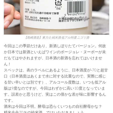
【島崎酒造】東力士 純米酒 低アル特濃 ニゴリ酒
今回はこの季節だけあり、新酒しぼりたてバージョン。何故
か日本では新酒といえばワインのボージョレ・ヌーボーが未
だもてはやされますが、日本酒の新酒を忘れてはいけませ
ん！
スペックは、表のラベルにあるように、日本酒度が‐70と超甘
口（日本酒度はあくまで水に対する比重なので、実際に感じ
る甘い辛いとは別です）、アルコール度数は、いつも低アル
版は9度なのですが、今回はわずかに高い10度となっていま
す。誤差かと思うけど、実はこの僅かな差が味に影響するん
です。
酒米は今回は不明。酵母は恐らくいつもの自社酵母かな？
精米歩合70％の純米酒。ではいただきましょう。