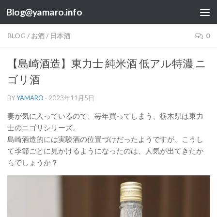
Blog@yamaro.info
コンテンツへスキップ
BLOG
/
お酒
/
日本酒
0
【島崎酒造】東力士 純米酒 低アル特濃 ニ
ゴリ酒
BY
YAMARO
·
2023年11月5日
妻が気に入っているので、毎年買ってしまう、栃木県は東力
士のニゴリシリーズ。
島崎酒造的には実験酒の位置づけだったようですが、こうし
て季節ごとに見かけるようになったのは、人気が出てきたか
らでしょうか？