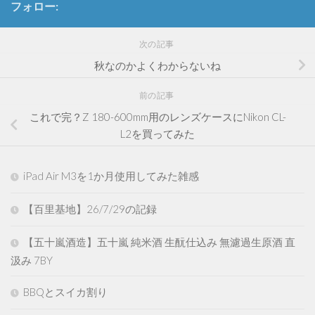
フォロー:
次の記事
秋なのかよくわからないね
前の記事
これで完？Z 180-600mm用のレンズケースにNikon CL-
L2を買ってみた
iPad Air M3を1か月使用してみた雑感
【百里基地】26/7/29の記録
【五十嵐酒造】五十嵐 純米酒 生酛仕込み 無濾過生原酒 直
汲み 7BY
BBQとスイカ割り