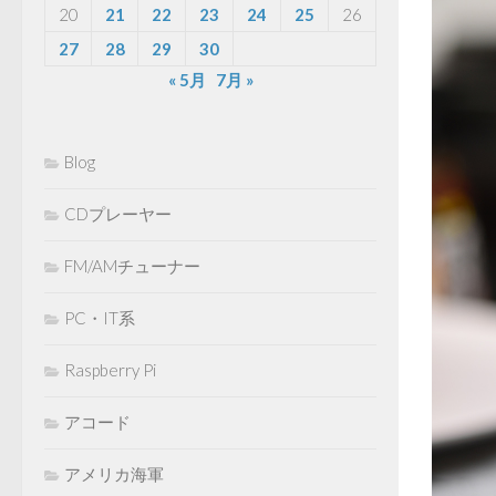
20
21
22
23
24
25
26
27
28
29
30
« 5月
7月 »
Blog
CDプレーヤー
FM/AMチューナー
PC・IT系
Raspberry Pi
アコード
アメリカ海軍