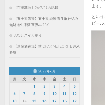
ます。
【百里基地】26/7/29の記録
という
【五十嵐酒造】五十嵐 純米酒 生酛仕込み
ビール
無濾過生原酒 直汲み 7BY
BBQとスイカ割り
【遠藤酒造場】彗 CHAR METEORITE 純米
吟醸
2022年6月
月
火
水
木
金
土
日
1
2
3
4
5
6
7
8
9
10
11
12
13
14
15
16
17
18
19