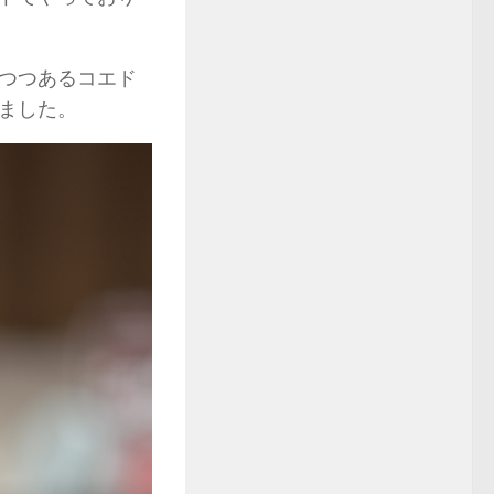
つつあるコエド
ました。