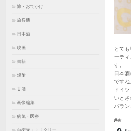
旅・おでかけ
旅客機
日本酒
映画
とても
ーティ
書籍
す。
日本酒
焼酎
ですね
甘酒
ドイツ
いとさ
画像編集
バラン
病気・医療
共有:
自衛隊・ミリタリー
Fac