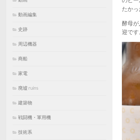
のビー
たかっ
動画編集
酵母が
史跡
迎です
周辺機器
商船
家電
廃墟 ruins
建築物
戦闘機・軍用機
技術系