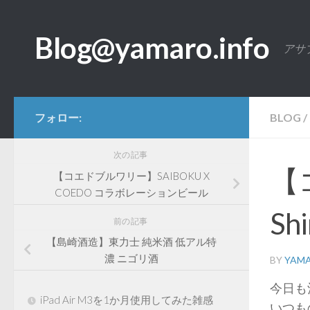
コンテンツへスキップ
Blog@yamaro.info
アサ
フォロー:
BLOG
/
次の記事
【
【コエドブルワリー】SAIBOKU X
COEDO コラボレーションビール
Shi
前の記事
【島崎酒造】東力士 純米酒 低アル特
濃 ニゴリ酒
BY
YAM
今日も
iPad Air M3を1か月使用してみた雑感
いつも