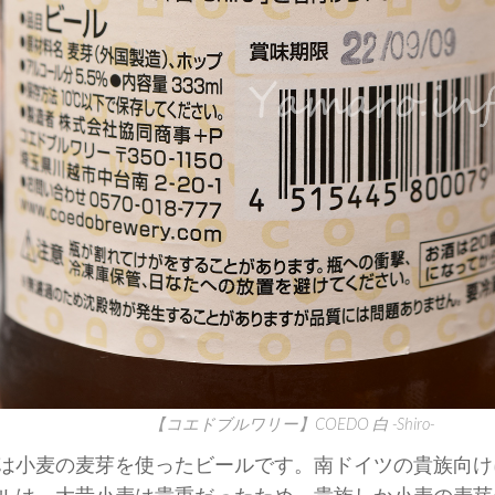
【コエドブルワリー】COEDO 白 -Shiro-
は小麦の麦芽を使ったビールです。南ドイツの貴族向け