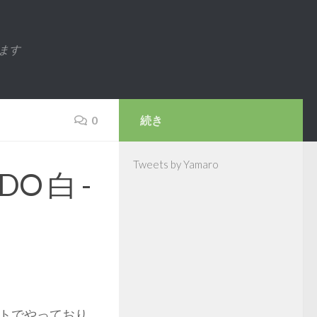
ます
0
続き
Tweets by Yamaro
 白 -
トでやっており