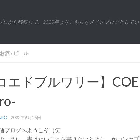
ブロから移転して、2020年よりこちらをメインブログとしてい
お酒
/
ビール
コエドブルワリー】COEDO
ro-
ARO
·
2022年6月16日
酒ブログへようこそ（笑
のように、書きたいことを書きたいときに、がコンセプ