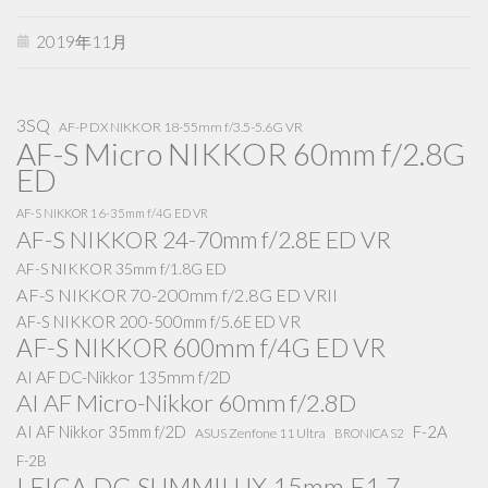
2019年11月
3SQ
AF-P DX NIKKOR 18-55mm f/3.5-5.6G VR
AF-S Micro NIKKOR 60mm f/2.8G
ED
AF-S NIKKOR 16-35mm f/4G ED VR
AF-S NIKKOR 24-70mm f/2.8E ED VR
AF-S NIKKOR 35mm f/1.8G ED
AF-S NIKKOR 70-200mm f/2.8G ED VRII
AF-S NIKKOR 200-500mm f/5.6E ED VR
AF-S NIKKOR 600mm f/4G ED VR
AI AF DC-Nikkor 135mm f/2D
AI AF Micro-Nikkor 60mm f/2.8D
AI AF Nikkor 35mm f/2D
F-2A
ASUS Zenfone 11 Ultra
BRONICA S2
F-2B
LEICA DG SUMMILUX 15mm F1.7