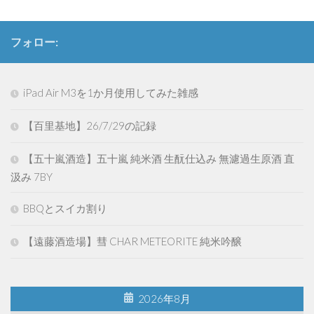
フォロー:
iPad Air M3を1か月使用してみた雑感
【百里基地】26/7/29の記録
【五十嵐酒造】五十嵐 純米酒 生酛仕込み 無濾過生原酒 直
汲み 7BY
BBQとスイカ割り
【遠藤酒造場】彗 CHAR METEORITE 純米吟醸
2026年8月