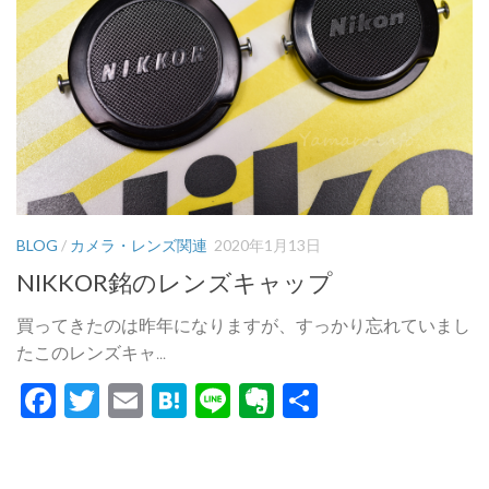
BLOG
/
カメラ・レンズ関連
2020年1月13日
NIKKOR銘のレンズキャップ
買ってきたのは昨年になりますが、すっかり忘れていまし
たこのレンズキャ...
Facebook
Twitter
Email
Hatena
Line
Evernote
共
有