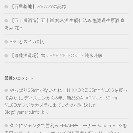
【百里基地】26/7/29の記録
【五十嵐酒造】五十嵐 純米酒 生酛仕込み 無濾過生原酒 直
汲み 7BY
BBQとスイカ割り
【遠藤酒造場】彗 CHAR METEORITE 純米吟醸
最近のコメント
やっぱり35mmがないとね！ NIKKOR Z 35mm f/1.8 Sを買っ
てみた
に
ディスコンから6年、新品のAI AF Nikkor 50mm
f/1.8Dがフジヤカメラに出ていたので即決した -
Blog@yamaro.info
より
久々にジャンクで勝利ｗ FM/AMチューナーPioneer F-D3を
千円でゲット
に
ハードオフでSONY最後のESシリーズのチュ