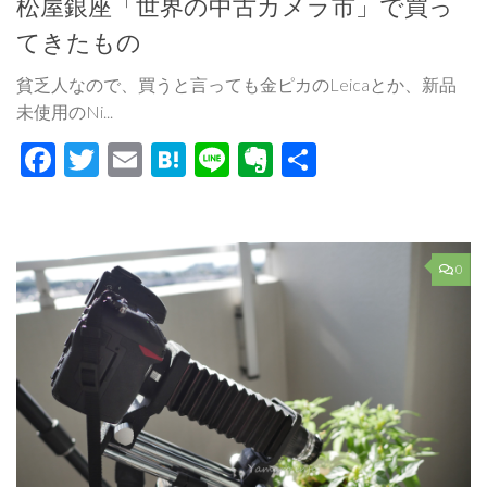
松屋銀座「世界の中古カメラ市」で買っ
てきたもの
貧乏人なので、買うと言っても金ピカのLeicaとか、新品
未使用のNi...
Facebook
Twitter
Email
Hatena
Line
Evernote
共
有
0