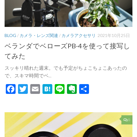
BLOG
/
カメラ・レンズ関連
/
カメラアクセサリ
2021年10月25日
ベランダでベローズPB-4を使って接写し
てみた
スッキリ晴れた週末。でも予定がちょこちょこあったの
で、スキマ時間でベ...
Facebook
Twitter
Email
Hatena
Line
Evernote
共
有
0