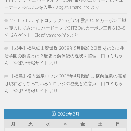
ーナーST-SA50ESを入手 - Blog@yamaro.info
より
Manfrotto ナイトロテックN8ビデオ雲台+536カーボン三脚
を導入してみた
に
ハードオフでGITZOのカーボン三脚G1348
MK2をゲット - Blog@yamaro.info
より
【岩手】松尾鉱山廃墟群 2008年5月撮影 2日目 その2
に
生
活学園の廃墟とは？歴史と解体後の現状を整理｜口コミちゃ
ん：やばい情報サイト
より
【福島】横向温泉ロッジ 2009年4月撮影
に
横向温泉の廃墟
は現在どうなっている？ロッジの歴史と注意点｜口コミちゃ
ん：やばい情報サイト
より
2026年8月
月
火
水
木
金
土
日