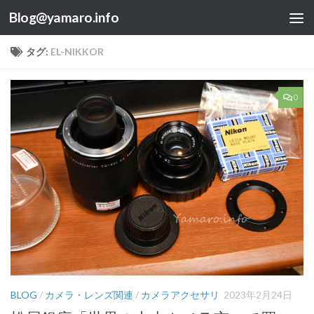
Blog@yamaro.info
コンテンツへスキップ
タグ:
EL-NIKKOR
0
BLOG
/
カメラ・レンズ関連
/
カメラアクセサリ
2023年2月24日