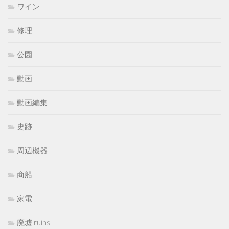
ワイン
修理
公園
動画
動画編集
史跡
周辺機器
商船
家電
廃墟 ruins