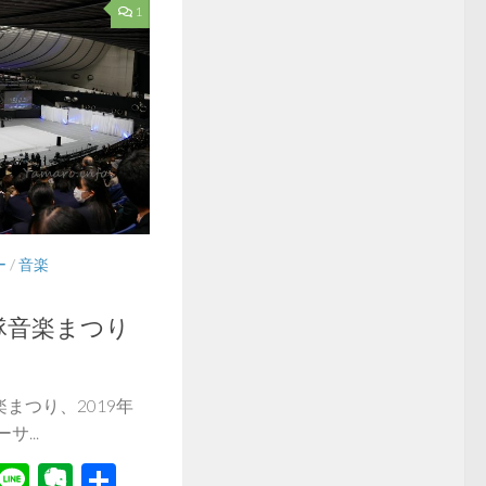
1
ー
/
音楽
隊音楽まつり
まつり、2019年
...
r
il
Hatena
Line
Evernote
共