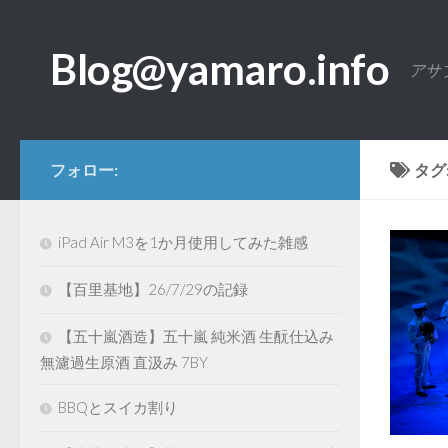
コンテンツへスキップ
Blog@yamaro.info
アサ
フォロー:
タグ
iPad Air M3を1か月使用してみた雑感
【百里基地】26/7/29の記録
【五十嵐酒造】五十嵐 純米酒 生酛仕込み
無濾過生原酒 直汲み 7BY
BBQとスイカ割り