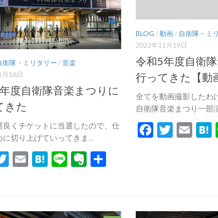
BLOG
/
動画
/
自衛隊・ミ
2023年11月19日
令和5年度自衛
自衛隊・ミリタリー
/
音楽
1月16日
行ってきた【動
6年度自衛隊音楽まつりに
全てを動画撮影したわ
てきた
自衛隊音楽まつり一部演目
Facebook
Twitte
Ema
運良くチケットに当選したので、仕
に切り上げていってきま...
acebook
Twitter
Email
Hatena
Line
Evernote
共
有