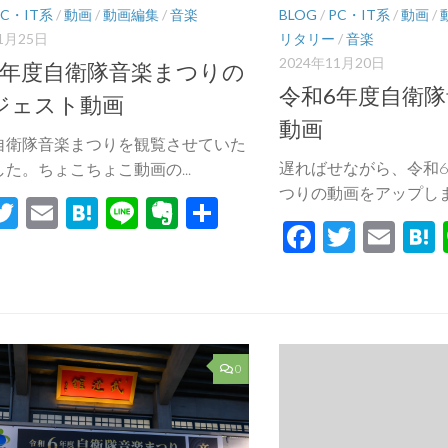
PC・IT系
/
動画
/
動画編集
/
音楽
BLOG
/
PC・IT系
/
動画
/
1月25日
リタリー
/
音楽
2024年11月20日
7年度自衛隊音楽まつりの
令和6年度自衛
ジェスト動画
動画
自衛隊音楽まつりを観覧させていた
遅ればせながら、令和
た。ちょこちょこ動画の...
つりの動画をアップしまし
acebook
Twitter
Email
Hatena
Line
Evernote
共
Facebook
Twitte
Ema
有
0