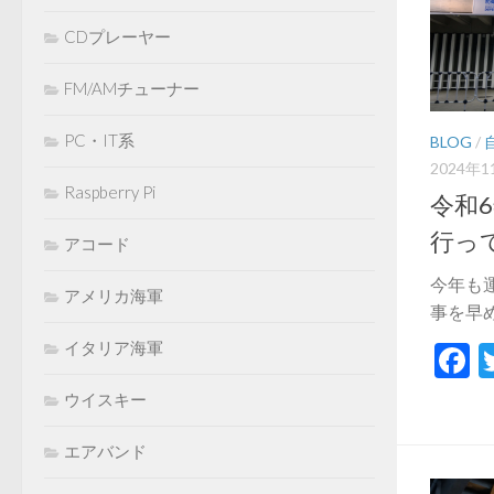
CDプレーヤー
FM/AMチューナー
PC・IT系
BLOG
/
2024年1
Raspberry Pi
令和
行っ
アコード
今年も
アメリカ海軍
事を早め
イタリア海軍
F
ウイスキー
エアバンド