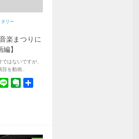
リタリー
隊音楽まつりに
画編】
けではないですが、
を動画...
r
il
Hatena
Line
Evernote
共
有