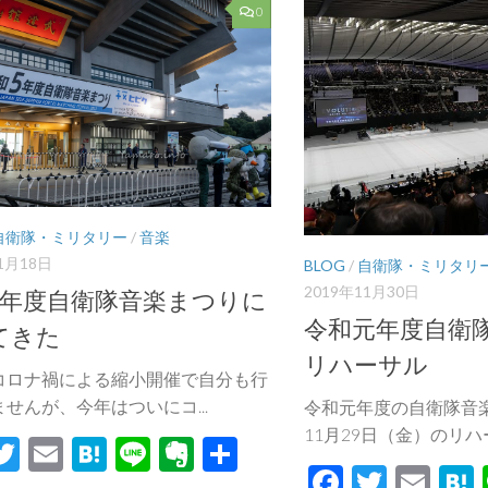
0
自衛隊・ミリタリー
/
音楽
1月18日
BLOG
/
自衛隊・ミリタリ
2019年11月30日
5年度自衛隊音楽まつりに
令和元年度自衛
てきた
リハーサル
コロナ禍による縮小開催で自分も行
せんが、今年はついにコ...
令和元年度の自衛隊音楽
11月29日（金）のリハーサ
acebook
Twitter
Email
Hatena
Line
Evernote
共
Facebook
Twitte
Ema