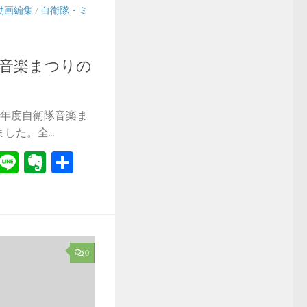
動画編集
/
自衛隊・ミ
隊音楽まつりの
6年度自衛隊音楽ま
た。全...
r
il
Hatena
Line
Evernote
共
有
0