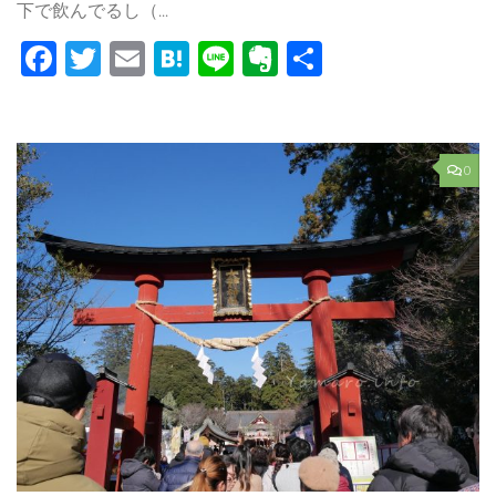
下で飲んでるし（...
Facebook
Twitter
Email
Hatena
Line
Evernote
共
有
0