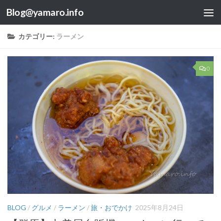
Blog@yamaro.info
コンテンツへスキップ
カテゴリー:
ラーメン
0
BLOG
/
グルメ
/
ラーメン
/
旅・おでかけ
2025年8月24日