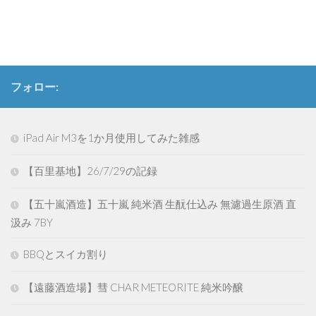
有
フォロー:
iPad Air M3を1か月使用してみた雑感
【百里基地】26/7/29の記録
【五十嵐酒造】五十嵐 純米酒 生酛仕込み 無濾過生原酒 直
汲み 7BY
BBQとスイカ割り
【遠藤酒造場】彗 CHAR METEORITE 純米吟醸