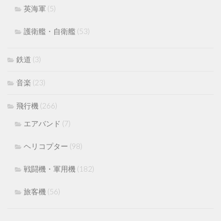
英海軍
(5)
護衛艦・自衛艦
(53)
鉄道
(3)
音楽
(23)
飛行機
(266)
エアバンド
(7)
ヘリコプター
(98)
戦闘機・軍用機
(182)
旅客機
(56)