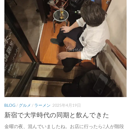
BLOG
/
グルメ
/
ラーメン
2025年4月19日
新宿で大学時代の同期と飲んできた
金曜の夜、混んでいましたね。お店に行ったら2人が階段