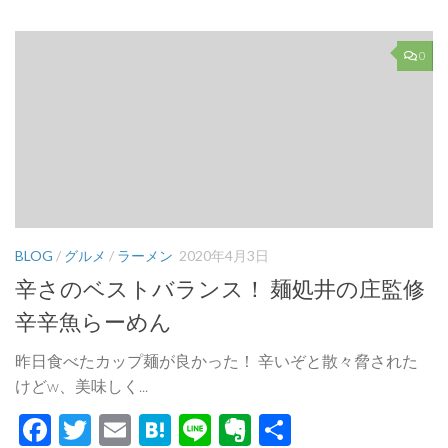
0
BLOG
/
グルメ
/
ラーメン
2020年4月3日
辛さのベストバランス！ 麺処井の庄監修
辛辛魚らーめん
昨日食べたカップ麺が良かった！ 辛いぞと散々脅された
けどw、美味しく...
Facebook
Twitter
Email
Hatena
Line
Evernote
共