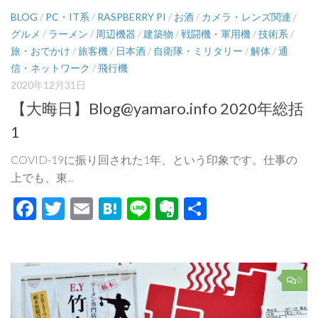
BLOG
/
PC・IT系
/
RASPBERRY PI
/
お酒
/
カメラ・レンズ関連
/
グルメ
/
ラーメン
/
周辺機器
/
建築物
/
戦闘機・軍用機
/
技術系
/
旅・おでかけ
/
旅客機
/
日本酒
/
自衛隊・ミリタリー
/
解体
/
通
信・ネットワーク
/
飛行機
2020年12月31日
【大晦日】Blog@yamaro.info 2020年総括
1
COVID-19に振り回された1年、という印象です。仕事の
上でも、東...
Facebook
Twitter
Email
Hatena
Line
Evernote
共
有
0