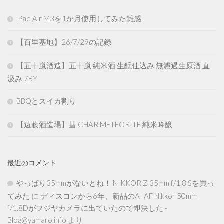
iPad Air M3を1か月使用してみた雑感
【百里基地】26/7/29の記録
【五十嵐酒造】五十嵐 純米酒 生酛仕込み 無濾過生原酒 直
汲み 7BY
BBQとスイカ割り
【遠藤酒造場】彗 CHAR METEORITE 純米吟醸
最近のコメント
やっぱり35mmがないとね！ NIKKOR Z 35mm f/1.8 Sを買っ
てみた
に
ディスコンから6年、新品のAI AF Nikkor 50mm
f/1.8Dがフジヤカメラに出ていたので即決した -
Blog@yamaro.info
より