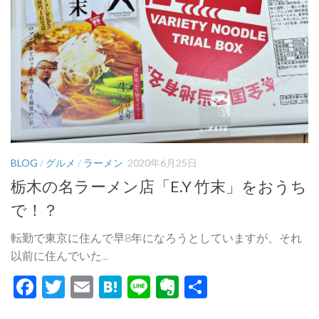
BLOG
/
グルメ
/
ラーメン
2020年6月25日
栃木の名ラーメン店「E.Y 竹末」をおうち
で！？
転勤で東京に住んで早8年になろうとしていますが、それ
以前に住んでいた...
Facebook
Twitter
Email
Hatena
Line
Evernote
共
有