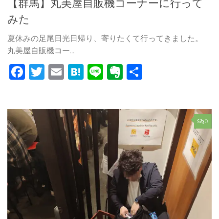
【群馬】丸美屋自販機コーナーに行って
みた
夏休みの足尾日光日帰り、寄りたくて行ってきました。
丸美屋自販機コー...
Facebook
Twitter
Email
Hatena
Line
Evernote
共
有
0