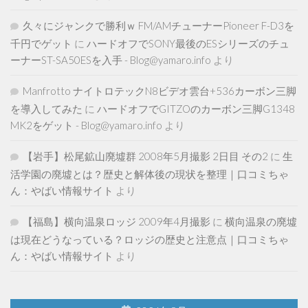
久々にジャンクで勝利ｗ FM/AMチューナーPioneer F-D3を
千円でゲット
に
ハードオフでSONY最後のESシリーズのチュ
ーナーST-SA50ESを入手 - Blog@yamaro.info
より
Manfrotto ナイトロテックN8ビデオ雲台+536カーボン三脚
を導入してみた
に
ハードオフでGITZOのカーボン三脚G1348
MK2をゲット - Blog@yamaro.info
より
【岩手】松尾鉱山廃墟群 2008年5月撮影 2日目 その2
に
生
活学園の廃墟とは？歴史と解体後の現状を整理｜口コミちゃ
ん：やばい情報サイト
より
【福島】横向温泉ロッジ 2009年4月撮影
に
横向温泉の廃墟
は現在どうなっている？ロッジの歴史と注意点｜口コミちゃ
ん：やばい情報サイト
より