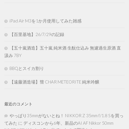
iPad Air M3を1か月使用してみた雑感
【百里基地】26/7/29の記録
【五十嵐酒造】五十嵐 純米酒 生酛仕込み 無濾過生原酒 直
汲み 7BY
BBQとスイカ割り
【遠藤酒造場】彗 CHAR METEORITE 純米吟醸
最近のコメント
やっぱり35mmがないとね！ NIKKOR Z 35mm f/1.8 Sを買っ
てみた
に
ディスコンから6年、新品のAI AF Nikkor 50mm