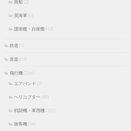
商船
(2)
英海軍
(5)
護衛艦・自衛艦
(53)
鉄道
(3)
音楽
(23)
飛行機
(266)
エアバンド
(7)
ヘリコプター
(98)
戦闘機・軍用機
(182)
旅客機
(56)