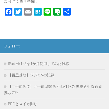
に向けて色々準備...
Facebook
Twitter
Email
Hatena
Line
Evernote
共
有
フォロー:
iPad Air M3を1か月使用してみた雑感
【百里基地】26/7/29の記録
【五十嵐酒造】五十嵐 純米酒 生酛仕込み 無濾過生原酒 直
汲み 7BY
BBQとスイカ割り