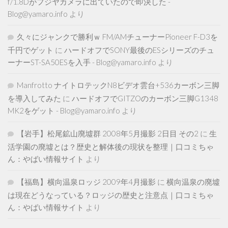
f/1.8Dがフジヤカメラに出ていたので即決した -
Blog@yamaro.info
より
久々にジャンクで勝利ｗ FM/AMチューナーPioneer F-D3を
千円でゲット
に
ハードオフでSONY最後のESシリーズのチュ
ーナーST-SA50ESを入手 - Blog@yamaro.info
より
Manfrotto ナイトロテックN8ビデオ雲台+536カーボン三脚
を導入してみた
に
ハードオフでGITZOのカーボン三脚G1348
MK2をゲット - Blog@yamaro.info
より
【岩手】松尾鉱山廃墟群 2008年5月撮影 2日目 その2
に
生
活学園の廃墟とは？歴史と解体後の現状を整理｜口コミちゃ
ん：やばい情報サイト
より
【福島】横向温泉ロッジ 2009年4月撮影
に
横向温泉の廃墟
は現在どうなっている？ロッジの歴史と注意点｜口コミちゃ
ん：やばい情報サイト
より