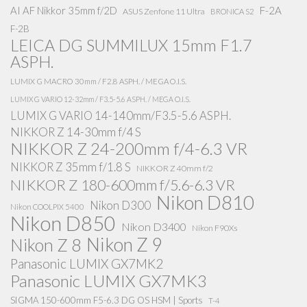
AI AF Nikkor 35mm f/2D
F-2A
ASUS Zenfone 11 Ultra
BRONICA S2
F-2B
LEICA DG SUMMILUX 15mm F1.7
ASPH.
LUMIX G MACRO 30mm / F2.8 ASPH. / MEGA O.I.S.
LUMIX G VARIO 12-32mm / F3.5-5.6 ASPH. / MEGA O.I.S.
LUMIX G VARIO 14-140mm/F3.5-5.6 ASPH.
NIKKOR Z 14-30mm f/4 S
NIKKOR Z 24-200mm f/4-6.3 VR
NIKKOR Z 35mm f/1.8 S
NIKKOR Z 40mm f/2
NIKKOR Z 180-600mm f/5.6-6.3 VR
Nikon D810
Nikon D300
Nikon COOLPIX 5400
Nikon D850
Nikon D3400
Nikon F90Xs
Nikon Z 9
Nikon Z 8
Panasonic LUMIX GX7MK2
Panasonic LUMIX GX7MK3
SIGMA 150-600mm F5-6.3 DG OS HSM | Sports
T-4