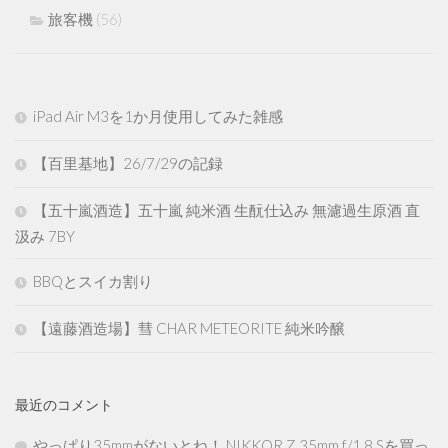
旅客機
(56)
iPad Air M3を1か月使用してみた雑感
【百里基地】26/7/29の記録
【五十嵐酒造】五十嵐 純米酒 生酛仕込み 無濾過生原酒 直
汲み 7BY
BBQとスイカ割り
【遠藤酒造場】彗 CHAR METEORITE 純米吟醸
最近のコメント
やっぱり35mmがないとね！ NIKKOR Z 35mm f/1.8 Sを買っ