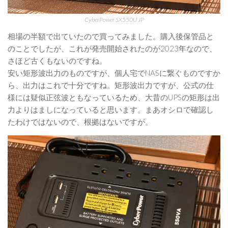
CyberPower SX550U JP
相場の半額で出ていたので買ってみました。購入後保管品と
のことでしたが、これが発売開始されたのが2023年なので、
さほど古くもないのですね。
安い矩形波出力のものですが、個人宅でNASに繋ぐものですか
ら、出力はこれで十分ですね。矩形波出力ですが、公式の仕
様には疑似正弦波ともなっているため、大昔のUPSの矩形は出
力よりはましになっていると思います。まあオシロで確認し
たわけではないので、根拠はないですが。