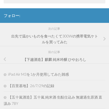
フォロー:
次の記事
出先で温かいものを食べたくて300Wの携帯電気ケト
ルを買ってみた
前の記事
【下越酒造】麒麟 純米吟醸 ひやおろし
iPad Air M3を1か月使用してみた雑感
【百里基地】26/7/29の記録
【五十嵐酒造】五十嵐 純米酒 生酛仕込み 無濾過生原酒 直
汲み 7BY