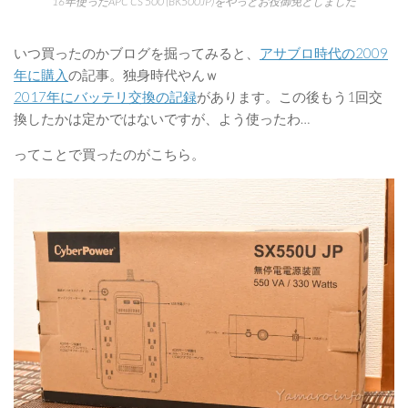
16年使ったAPC CS 500 (BK500JP)をやっとお役御免としました
いつ買ったのかブログを掘ってみると、
アサブロ時代の2009
年に購入
の記事。独身時代やんｗ
2017年にバッテリ交換の記録
があります。この後もう1回交
換したかは定かではないですが、よう使ったわ…
ってことで買ったのがこちら。