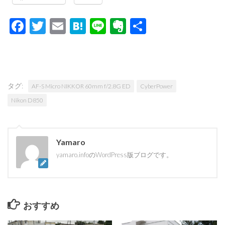
Facebook
Twitter
Email
Hatena
Line
Evernote
共
有
タグ:
AF-S Micro NIKKOR 60mm f/2.8G ED
CyberPower
Nikon D850
Yamaro
yamaro.infoのWordPress版ブログです。
おすすめ