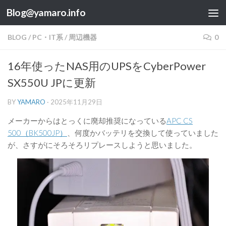
Blog@yamaro.info
コンテンツへスキップ
BLOG
/
PC・IT系
/
周辺機器
0
16年使ったNAS用のUPSをCyberPower
SX550U JPに更新
BY
YAMARO
·
2025年11月29日
メーカーからはとっくに廃却推奨になっている
APC CS
500（BK500JP）
、何度かバッテリを交換して使っていました
が、さすがにそろそろリプレースしようと思いました。