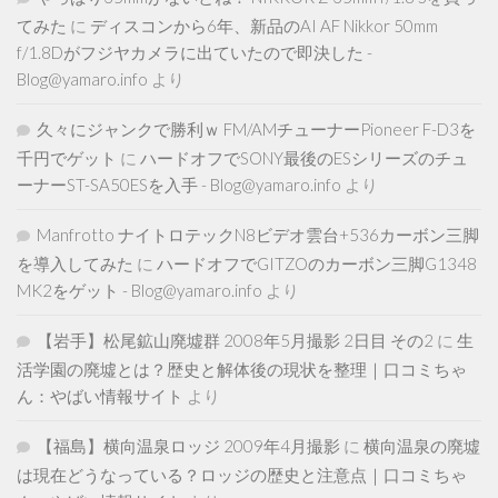
てみた
に
ディスコンから6年、新品のAI AF Nikkor 50mm
f/1.8Dがフジヤカメラに出ていたので即決した -
Blog@yamaro.info
より
久々にジャンクで勝利ｗ FM/AMチューナーPioneer F-D3を
千円でゲット
に
ハードオフでSONY最後のESシリーズのチュ
ーナーST-SA50ESを入手 - Blog@yamaro.info
より
Manfrotto ナイトロテックN8ビデオ雲台+536カーボン三脚
を導入してみた
に
ハードオフでGITZOのカーボン三脚G1348
MK2をゲット - Blog@yamaro.info
より
【岩手】松尾鉱山廃墟群 2008年5月撮影 2日目 その2
に
生
活学園の廃墟とは？歴史と解体後の現状を整理｜口コミちゃ
ん：やばい情報サイト
より
【福島】横向温泉ロッジ 2009年4月撮影
に
横向温泉の廃墟
は現在どうなっている？ロッジの歴史と注意点｜口コミちゃ